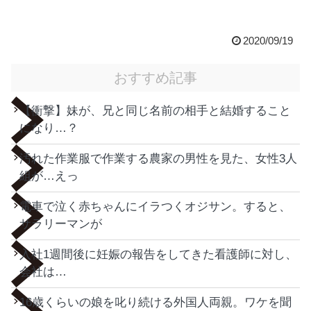
2020/09/19
おすすめ記事
【衝撃】妹が、兄と同じ名前の相手と結婚すること
になり…？
汚れた作業服で作業する農家の男性を見た、女性3人
組が…えっ
電車で泣く赤ちゃんにイラつくオジサン。すると、
サラリーマンが
入社1週間後に妊娠の報告をしてきた看護師に対し、
会社は…
16歳くらいの娘を叱り続ける外国人両親。ワケを聞