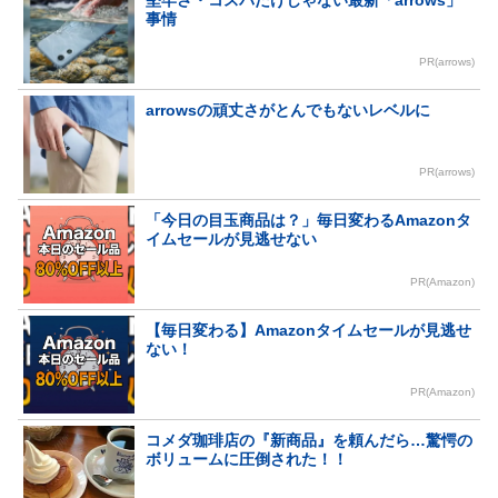
堅牢さ・コスパだけじゃない最新「arrows」
事情
PR(arrows)
arrowsの頑丈さがとんでもないレベルに
PR(arrows)
「今日の目玉商品は？」毎日変わるAmazonタ
イムセールが見逃せない
PR(Amazon)
【毎日変わる】Amazonタイムセールが見逃せ
ない！
PR(Amazon)
コメダ珈琲店の『新商品』を頼んだら…驚愕の
ボリュームに圧倒された！！