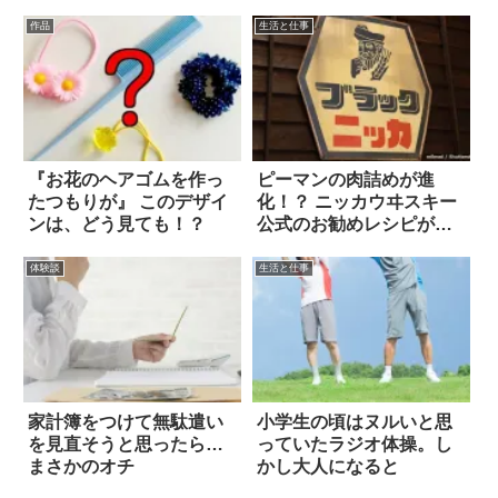
作品
生活と仕事
『お花のヘアゴムを作っ
ピーマンの肉詰めが進
たつもりが』 このデザイ
化！？ ニッカウヰスキー
ンは、どう見ても！？
公式のお勧めレシピが話
題
体験談
生活と仕事
家計簿をつけて無駄遣い
小学生の頃はヌルいと思
を見直そうと思ったら…
っていたラジオ体操。し
まさかのオチ
かし大人になると