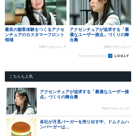
最良の顧客体験をつくるアクセ
アクセンチュアが追求する「最
ンチュアのカスタマーフロント
適なユーザー接点」づくりの舞
領域
台裏
[PR]アクセンチュア
[PR]アクセンチュア
Recommended by
こちらも人気
アクセンチュアが追求する「最適なユーザー接
点」づくりの舞台裏
PR(アクセンチュア)
各社が月見バーガーを売り出す中、ドムドムハ
ンバーガーは…