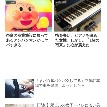
ローカル
生活と仕事
奈良の商業施設に飾って
指を失い、ピアノを諦め
あるアンパンマンが…ヤ
た女性。しかし…「1枚の
バすぎる
写真」に心が震えた
「まだ心臓バクバクしてる」立体駐車
場で車を発進しようとしたら
【恐怖】駅ビルの女子トイレに若い男