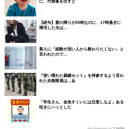
に、代替案を出すと
【絶句】妻の帰りが20時なのに、17時過ぎに
帰宅した夫は…
新人に「経験が浅い人から教わりたくない」と
言われたので…
『使い慣れた裁縫セット』を持参するよう言わ
れた自衛隊員は…あ
「学生さん、金魚すくいには注意しなよ」ある
呟きにハッとした
Recommended by