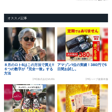
オススメ記事
８月のロト6はこの方法で買え!!
アマゾン1位の実績！380円で5
６つの数字が『完全一致』する
日間お試し。
方法
[PR]株式会社MURA
[PR]ハーブ健康本舗