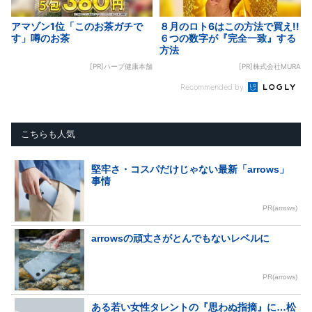
アマゾン1位「このお茶ガチで
８月のロト6はこの方法で買え!!
す」噂のお茶
６つの数字が『完全一致』する
方法
[PR]ハーブ健康本舗
[PR]株式会社MURA
Recommended by
こちらも人気
堅牢さ・コスパだけじゃない最新「arrows」
事情
PR(arrows)
arrowsの頑丈さがとんでもないレベルに
PR(arrows)
ある若い女性タレントの『思わぬ指摘』に…松