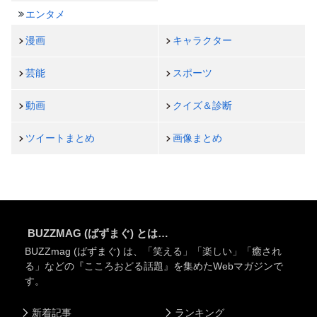
エンタメ
漫画
キャラクター
芸能
スポーツ
動画
クイズ＆診断
ツイートまとめ
画像まとめ
BUZZMAG (ばずまぐ) とは…
BUZZmag (ばずまぐ) は、「笑える」「楽しい」「癒され
る」などの『こころおどる話題』を集めたWebマガジンで
す。
新着記事
ランキング