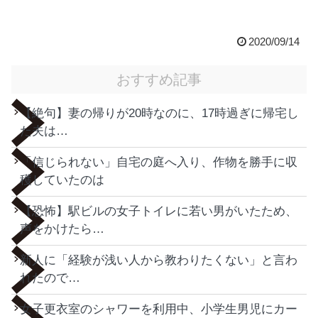
2020/09/14
おすすめ記事
【絶句】妻の帰りが20時なのに、17時過ぎに帰宅し
た夫は…
「信じられない」自宅の庭へ入り、作物を勝手に収
穫していたのは
【恐怖】駅ビルの女子トイレに若い男がいたため、
声をかけたら…
新人に「経験が浅い人から教わりたくない」と言わ
れたので…
女子更衣室のシャワーを利用中、小学生男児にカー