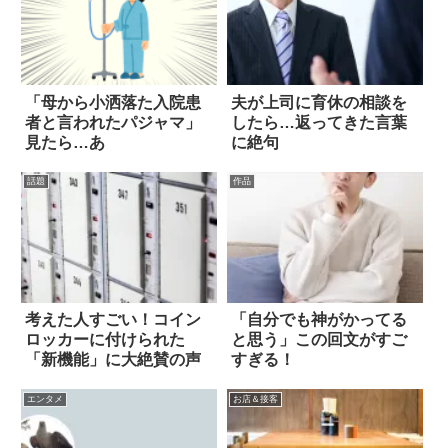
「母から小洒落た入院患
夫が上司に育休の相談を
者と言われたパジャマ」
したら…返ってきた言葉
見たら…あ
に絶句
話題
作品
考えた人すごい！コイン
「自分でも神がかってる
ロッカーに付けられた
と思う」この回文がすご
「新機能」に大絶賛の声
すぎる！
エンタメ
お店＆接客