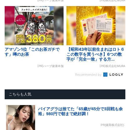
アマゾン1位「このお茶ガチで
【昭和43年以前生まれはロト６
す」噂のお茶
この数字を買うべき】6つの数
字が「完全一致」する方...
[PR]ハーブ健康本舗
[PR]株式会社MURA
Recommended by
こちらも人気
バイアグラは捨てた「65歳が45分で3回戦も余
裕」980円で朝まで絶好調！
PR(健商株式会社)