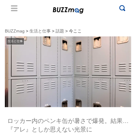
BUZZmag
>
生活と仕事
>
話題
> 今ここ
生活と仕事
ロッカー内のペンキ缶が暑さで爆発。結果…
『アレ』としか思えない光景に