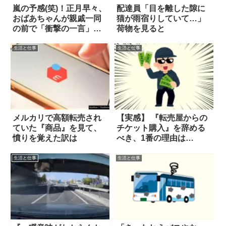
嵐の予感(笑)！正月早々、
配達員「目を離した隙に
おばあちゃんが親戚一同
猫が雨宿りしていて…」
の前で「衝撃の一言」を
荷物を見ると
放った
生活と仕事
生活と仕事
メルカリで高額転売され
【実感】 『転売屋からの
ていた『商品』を見て、
チケット購入』を辞める
憤りを覚えた訳は
べき、1番の理由は…
生活と仕事
生活と仕事