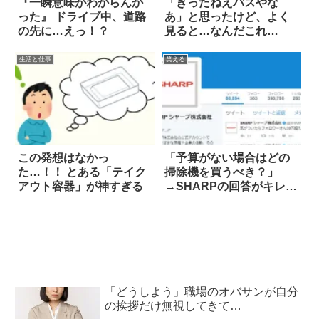
『一瞬意味がわからんか
「きったねえバスやな
った』 ドライブ中、道路
あ」と思ったけど、よく
の先に…えっ！？
見ると…なんだこれ
は！！
生活と仕事
笑える
この発想はなかっ
「予算がない場合はどの
た…！！ とある「テイク
掃除機を買うべき？」
アウト容器」が神すぎる
→SHARPの回答がキレキ
レ(笑)
「どうしよう」職場のオバサンが自分
の挨拶だけ無視してきて…