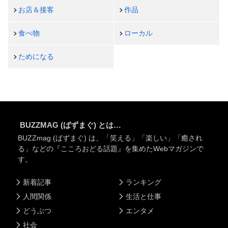
お店＆接客
作品
食べ物
ローカル
ためになる
BUZZMAG (ばずまぐ) とは…
BUZZmag (ばずまぐ) は、「笑える」「楽しい」「癒され
る」などの『こころおどる話題』を集めたWebマガジンで
す。
新着記事
ランキング
人間関係
生活と仕事
どうぶつ
エンタメ
社会