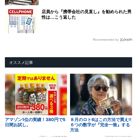
店員から『携帯会社の見直し』を勧められた男
性は…こう返した
Recommended by
オススメ記事
アマゾン1位の実績！380円で5
８月のロト6はこの方法で買え!!
日間お試し。
６つの数字が『完全一致』する
方法
[PR]ハーブ健康本舗
[PR]株式会社MURA