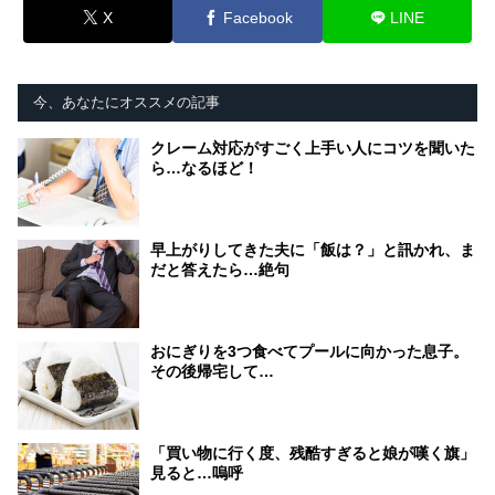
X
Facebook
LINE
今、あなたにオススメの記事
クレーム対応がすごく上手い人にコツを聞いた
ら…なるほど！
早上がりしてきた夫に「飯は？」と訊かれ、ま
だと答えたら…絶句
おにぎりを3つ食べてプールに向かった息子。
その後帰宅して…
「買い物に行く度、残酷すぎると娘が嘆く旗」
見ると…嗚呼