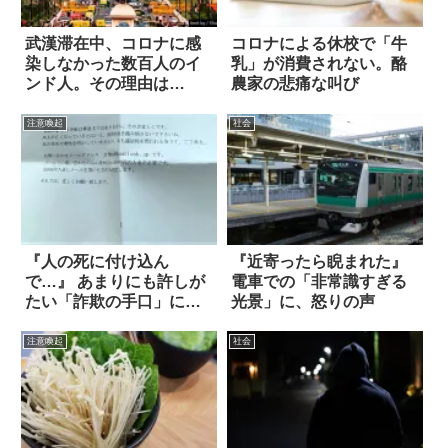
武漢滞在中、コロナに感
コロナによる休校で「牛
染しなかった数百人のイ
乳」が消費されない。酪
ンド人。その理由は…
農家の悲痛な叫び
注意喚起
社会
『人の死に付け込ん
『近寄ったら睨まれた』
で…』 あまりにも許しが
電車での「非常識すぎる
たい「詐欺の手口」に怒
光景」に、怒りの声
りが爆発！
注意喚起
社会