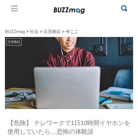
BUZZmag
>
社会
>
注意喚起
> 今ここ
注意喚起
【危険】 テレワークで1日10時間イヤホンを
使用していたら…恐怖の体験談