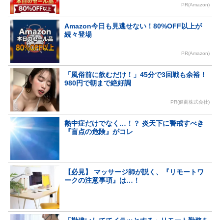
PR(Amazon)
Amazon今日も見逃せない！80%OFF以上が
続々登場
PR(Amazon)
「風俗前に飲むだけ！」45分で3回戦も余裕！
980円で朝まで絶好調
PR(健商株式会社)
熱中症だけでなく…！？ 炎天下に警戒すべき
『盲点の危険』がコレ
【必見】 マッサージ師が説く、『リモートワ
ークの注意事項』は…！