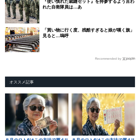
『使い慣れた裁縫セット』を持参するよう言わ
れた自衛隊員は…あ
「買い物に行く度、残酷すぎると娘が嘆く旗」
見ると…嗚呼
Recommended by
オススメ記事
８月のロト6はこの方法で買え!!
８月のロト6はこの方法で買え!!