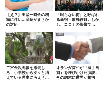
【え？】出産一時金の増
『眠らない街』と呼ばれ
額に伴い…産院がまさか
る新宿・歌舞伎町。しか
の対応
し、コロナの影響で…
社会
出来事
二宮金次郎像を撤去し
オランダ首相が『握手自
ろ！小学校から次々と消
粛』を呼びかけた演説。
えている理由に考えさせ
その結末に世界が驚愕
られる