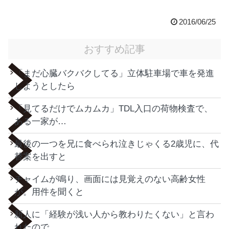
2016/06/25
おすすめ記事
「まだ心臓バクバクしてる」立体駐車場で車を発進
しようとしたら
「見てるだけでムカムカ」TDL入口の荷物検査で、
ある一家が…
最後の一つを兄に食べられ泣きじゃくる2歳児に、代
替案を出すと
チャイムが鳴り、画面には見覚えのない高齢女性
が。用件を聞くと
新人に「経験が浅い人から教わりたくない」と言わ
れたので…