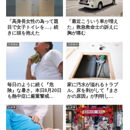
「高身長女性の為って題
「最近こういう車が増え
目で女子トイレを…」続
た」救急救命士の訴えに
きに頭を抱えた
胸が痛む
注意喚起
注意喚起
毎日のように続く『危
家に汚水が溢れるトラブ
険』な暑さ。本日8月20日
ル。床を剥がして『まさ
も熱中症に厳重警戒
かの原因』が判明し
を！！
た…！
出来事
出来事