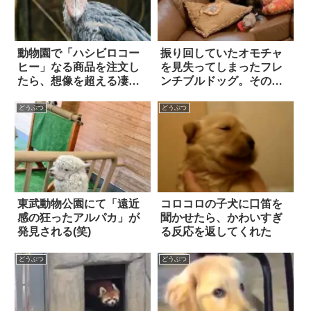
動物園で「ハシビロコー
振り回していたオモチャ
ヒー」なる商品を注文し
を見失ってしまったフレ
たら、想像を超える凄い
ンチブルドッグ。その
物が出てきた！
『リアクション』に笑っ
た！
どうぶつ
どうぶつ
東武動物公園にて「遠近
コロコロの子犬に口笛を
感の狂ったアルパカ」が
聞かせたら、かわいすぎ
発見される(笑)
る反応を返してくれた
どうぶつ
どうぶつ