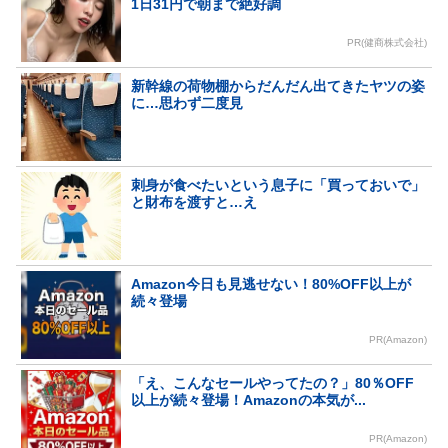
1日31円で朝まで絶好調
PR(健商株式会社)
新幹線の荷物棚からだんだん出てきたヤツの姿
に…思わず二度見
刺身が食べたいという息子に「買っておいで」
と財布を渡すと…え
Amazon今日も見逃せない！80%OFF以上が
続々登場
PR(Amazon)
「え、こんなセールやってたの？」80％OFF
以上が続々登場！Amazonの本気が...
PR(Amazon)