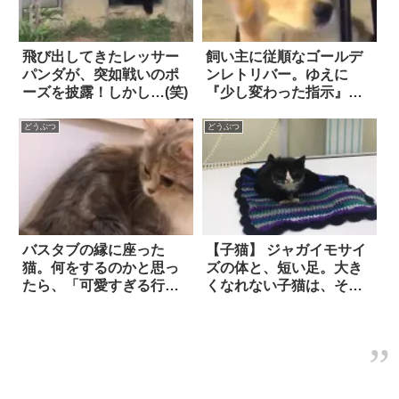
飛び出してきたレッサー
飼い主に従順なゴールデ
パンダが、突如戦いのポ
ンレトリバー。ゆえに
ーズを披露！しかし…(笑)
『少し変わった指示』を
出されても…この通
り！！
どうぶつ
どうぶつ
バスタブの縁に座った
【子猫】 ジャガイモサイ
猫。何をするのかと思っ
ズの体と、短い足。大き
たら、「可愛すぎる行
くなれない子猫は、それ
動」に出た！
でも確かな成長を遂げ…
幸せな未来を掴んだ！