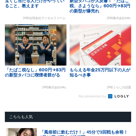
宝くじ当たる人だけがやってい
新型タバコが大反響！「たばこ
ること、教えます
税、さようなら」600円→83円
の新型が爆売れ
[PR]合同会社デジタルファーム
[PR]株式会社HAL
「たばこ税なし」600円→83円
もらえる年金25万円以下の人が
の新型タバコに喫煙者群がる
知るべき事
[PR]株式会社HAL
[PR]くらしの話題
Recommended by
こちらも人気
「風俗前に飲むだけ！」45分で3回戦も余裕！