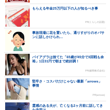
もらえる年金25万円以下の人が知るべき事
PR(くらしの話題)
事故現場に花を置いたら、通りすがりのオバサ
ンに話しかけられ…
バイアグラは捨てた「65歳が45分で3回戦も余
裕」1日31円で朝まで絶好調！
PR(健商株式会社)
堅牢さ・コスパだけじゃない最新「arrows」
事情
PR(arrows)
霊感のある夫が、亡くなる2ヶ月前に話してき
た内容は…