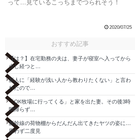
って…見ているこっちまでつられそう！
2020/07/25
おすすめ記事
【は？】在宅勤務の夫は、妻子が寝室へ入ってから
少し経つと…
新人に「経験が浅い人から教わりたくない」と言わ
れたので…
「OK牧場に行ってくる」と家を出た妻。その後3時
間帰らず…
新幹線の荷物棚からだんだん出てきたヤツの姿に…
思わず二度見