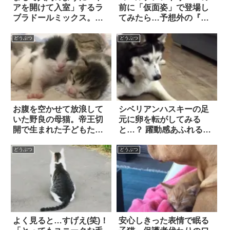
アを開けて入室」するラ
前に「仮面姿」で登場し
ブラドールミックス。し
てみたら…予想外の『リ
かも、それだけでな
アクション』に笑っ
く！？
た！！
どうぶつ
どうぶつ
お腹を空かせて放浪して
シベリアンハスキーの足
いた野良の母猫。帝王切
元に卵を転がしてみる
開で生まれた子どもたち
と…？ 躍動感あふれる
に、心からの愛情を注ぐ
「ビビりっぷり」に笑っ
た！
どうぶつ
どうぶつ
よく見ると…すげえ(笑)！
安心しきった表情で眠る