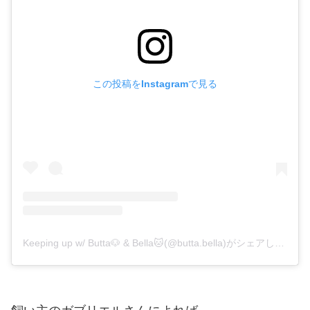
この投稿をInstagramで見る
Keeping up w/ Butta🐶 & Bella🐱(@butta.bella)がシェアした投稿