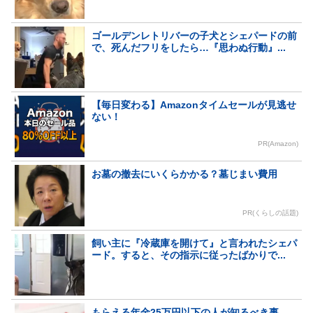
ゴールデンレトリバーの子犬とシェパードの前
で、死んだフリをしたら…『思わぬ行動』...
【毎日変わる】Amazonタイムセールが見逃せ
ない！
PR(Amazon)
お墓の撤去にいくらかかる？墓じまい費用
PR(くらしの話題)
飼い主に『冷蔵庫を開けて』と言われたシェパ
ード。すると、その指示に従ったばかりで...
もらえる年金25万円以下の人が知るべき事