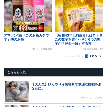
アマゾン1位「このお茶ガチで
【昭和43年以前生まれはロト６
す」噂のお茶
この数字を買うべき】6つの数
字が「完全一致」する方...
[PR]ハーブ健康本舗
[PR]株式会社MURA
Recommended by
こちらも人気
【大人気】ひんやり冷感寝具で快適な睡眠をあ
なたに。
PR(アイリスプラザ)