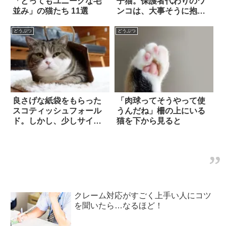
「とってもユニークな毛
子猫。保護者代わりのワ
並み」の猫たち 11選
ンコは、大事そうに抱え
るだけでなく…！？
どうぶつ
どうぶつ
良さげな紙袋をもらった
「肉球ってそうやって使
スコティッシュフォール
うんだね」柵の上にいる
ド。しかし、少しサイズ
猫を下から見ると
が小さかったため…！？
クレーム対応がすごく上手い人にコツ
を聞いたら…なるほど！