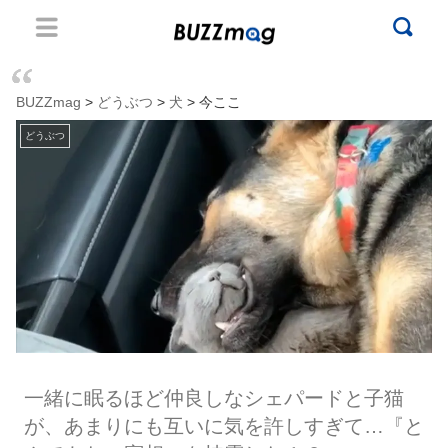
BUZZmag
>
どうぶつ
>
犬
> 今ここ
どうぶつ
一緒に眠るほど仲良しなシェパードと子猫
が、あまりにも互いに気を許しすぎて…『と