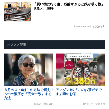
「買い物に行く度、残酷すぎると娘が嘆く旗」
見ると…嗚呼
Recommended by
オススメ記事
８月のロト6はこの方法で買え!!
アマゾン1位「このお茶ガチで
６つの数字が『完全一致』する
す」噂のお茶
方法
[PR]株式会社MURA
[PR]ハーブ健康本舗