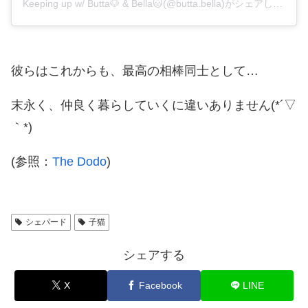
Keeping up w/ Butta🐶 & Bella🐱(@butta.bella)がシェアした投稿
彼らはこれからも、最高の相棒同士として…
末永く、仲良く暮らしていくに違いありません(*´▽
｀*)
(参照：
The Dodo
)
シェパード
子猫
シェアする
X
Facebook
LINE