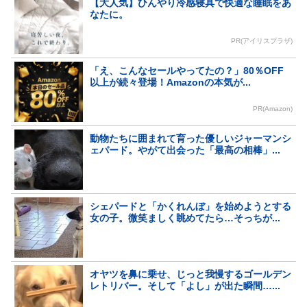
【大人気】ひんやり冷感寝具で快適な睡眠をあ
なたに。
PR(アイリスプラザ)
「え、こんなセールやってたの？」80％OFF
以上が続々登場！Amazonの本気が...
PR(Amazon)
動物たちに囲まれて育った優しいジャーマンシ
ェパード。やがて出会った「最高の相棒」...
シェパードと「かくれんぼ」を始めようとする
女の子。微笑ましく眺めてたら…そっちが...
オヤツを鼻に乗せ、じっと我慢するゴールデン
レトリバー。そして「よし」が出た瞬間…...