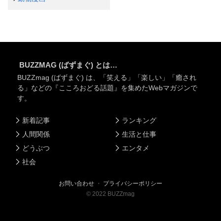
BUZZMAG (ばずまぐ) とは…
BUZZmag (ばずまぐ) は、「笑える」「楽しい」「癒され
る」などの『こころおどる話題』を集めたWebマガジンで
す。
新着記事
ランキング
人間関係
生活と仕事
どうぶつ
エンタメ
社会
お問い合わせ
・
プライバシーポリシー
©
2022
BUZZmag