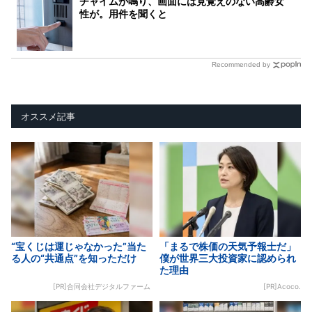
チャイムが鳴り、画面には見覚えのない高齢女
性が。用件を聞くと
Recommended by
オススメ記事
“宝くじは運じゃなかった”当た
「まるで株価の天気予報士だ」
る人の“共通点”を知っただけ
僕が世界三大投資家に認められ
た理由
[PR]合同会社デジタルファーム
[PR]Acoco.