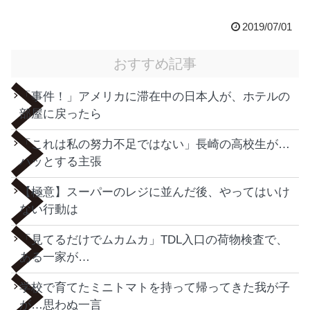
2019/07/01
おすすめ記事
「事件！」アメリカに滞在中の日本人が、ホテルの
部屋に戻ったら
「これは私の努力不足ではない」長崎の高校生が…
ハッとする主張
【極意】スーパーのレジに並んだ後、やってはいけ
ない行動は
「見てるだけでムカムカ」TDL入口の荷物検査で、
ある一家が…
学校で育てたミニトマトを持って帰ってきた我が子
が…思わぬ一言