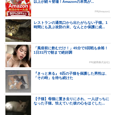
以上が続々登場！Amazonの本気が...
PR(Amazon)
レストランの通気口から出たがらない子猫。1
時間にも及ぶ攻防の末、なんとか保護に成...
「風俗前に飲むだけ！」45分で3回戦も余裕！
1日31円で朝まで絶好調
PR(健商株式会社)
『きっと来る』 6匹の子猫を保護した男性は、
「その時」を待ち続けた
【子猫】母猫に置き去りにされ、一人ぼっちに
なった子猫。怯えていた彼の心をほぐした...