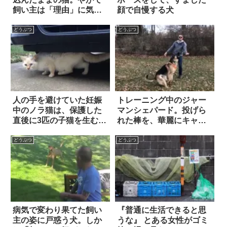
飼い主は「理由」に気づ
顔で自慢する犬
き…
どうぶつ
どうぶつ
人の手を避けていた妊娠
トレーニング中のジャー
中のノラ猫は、保護した
マンシェパード。投げら
直後に3匹の子猫を生む
れた棒を、華麗にキャッ
と…いきなり『超甘えん
チするかと思ったら…予
坊』へと大変身した！！
想外の展開に！
どうぶつ
どうぶつ
病気で変わり果てた飼い
『普通に生活できると思
主の姿に戸惑う犬。しか
うな』 とある女性がゴミ