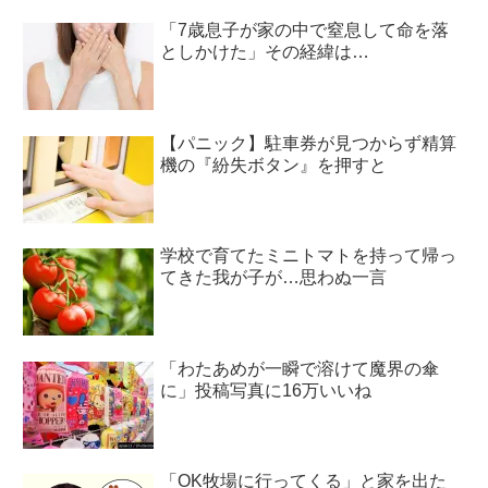
「7歳息子が家の中で窒息して命を落
としかけた」その経緯は…
【パニック】駐車券が見つからず精算
機の『紛失ボタン』を押すと
学校で育てたミニトマトを持って帰っ
てきた我が子が…思わぬ一言
「わたあめが一瞬で溶けて魔界の傘
に」投稿写真に16万いいね
「OK牧場に行ってくる」と家を出た