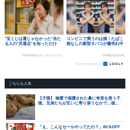
“宝くじは運じゃなかった”当た
コンビニで買うのは損！たばこ
る人の“共通点”を知っただけ
税なしの新型タバコが爆売れ中
[PR]合同会社デジタルファーム
[PR]株式会社HAL
Recommended by
こちらも人気
【子猫】 物置で保護された鼻に奇形を患う子
猫。兄弟たちが互いに寄り添うなかで…彼...
「え、こんなセールやってたの？」80％OFF