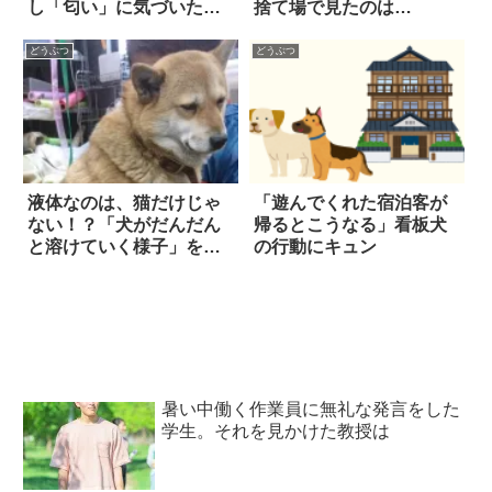
し「匂い」に気づいた途
捨て場で見たのは…
端…
どうぶつ
どうぶつ
液体なのは、猫だけじゃ
「遊んでくれた宿泊客が
ない！？「犬がだんだん
帰るとこうなる」看板犬
と溶けていく様子」をご
の行動にキュン
覧ください(笑)
暑い中働く作業員に無礼な発言をした
学生。それを見かけた教授は