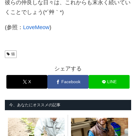
彼らの仲良しな日々は、これからも末永く続いてい
くことでしょう(*´艸｀*)
(参照：
LoveMeow
)
猫
シェアする
X
Facebook
LINE
今、あなたにオススメの記事