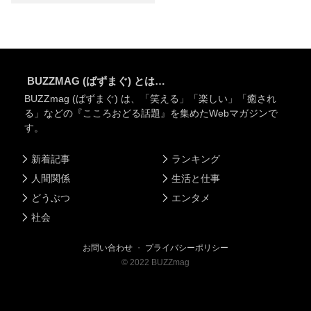
BUZZMAG (ばずまぐ) とは…
BUZZmag (ばずまぐ) は、「笑える」「楽しい」「癒され
る」などの『こころおどる話題』を集めたWebマガジンで
す。
新着記事
ランキング
人間関係
生活と仕事
どうぶつ
エンタメ
社会
お問い合わせ
・
プライバシーポリシー
©
2022
BUZZmag