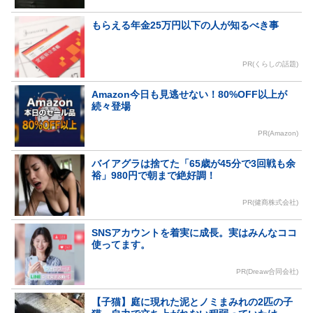
もらえる年金25万円以下の人が知るべき事
PR(くらしの話題)
Amazon今日も見逃せない！80%OFF以上が
続々登場
PR(Amazon)
バイアグラは捨てた「65歳が45分で3回戦も余
裕」980円で朝まで絶好調！
PR(健商株式会社)
SNSアカウントを着実に成長。実はみんなココ
使ってます。
PR(Dreaw合同会社)
【子猫】庭に現れた泥とノミまみれの2匹の子