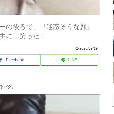
ーの後ろで、『迷惑そうな顔』
由に…笑った！
2020/09/19
Facebook
LINE
るパグ。