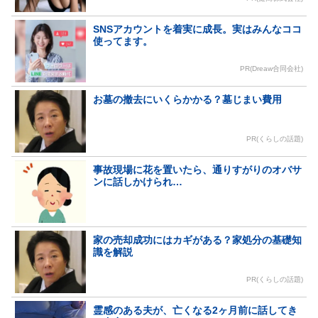
SNSアカウントを着実に成長。実はみんなココ
使ってます。
PR(Dreaw合同会社)
お墓の撤去にいくらかかる？墓じまい費用
PR(くらしの話題)
事故現場に花を置いたら、通りすがりのオバサ
ンに話しかけられ…
家の売却成功にはカギがある？家処分の基礎知
識を解説
PR(くらしの話題)
霊感のある夫が、亡くなる2ヶ月前に話してき