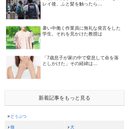
レイ後、ふと髪を触ったら…
暑い中働く作業員に無礼な発言をした
学生。それを見かけた教授は
「7歳息子が家の中で窒息して命を落
としかけた」その経緯は…
新着記事をもっと見る
どうぶつ
猫
犬