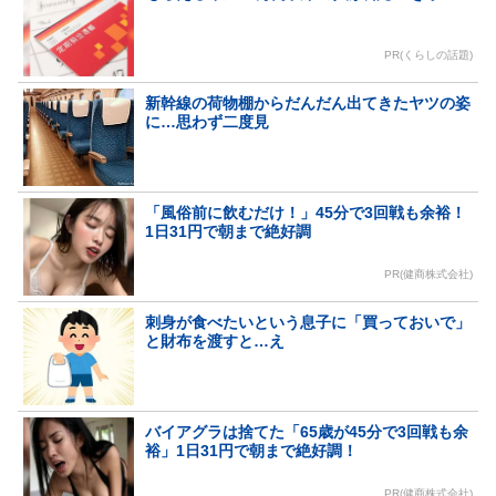
PR(くらしの話題)
新幹線の荷物棚からだんだん出てきたヤツの姿
に…思わず二度見
「風俗前に飲むだけ！」45分で3回戦も余裕！
1日31円で朝まで絶好調
PR(健商株式会社)
刺身が食べたいという息子に「買っておいで」
と財布を渡すと…え
バイアグラは捨てた「65歳が45分で3回戦も余
裕」1日31円で朝まで絶好調！
PR(健商株式会社)