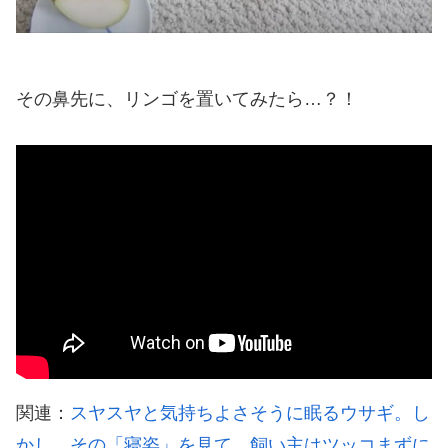
その鼻先に、リンゴを置いてみたら…？！
関連：
スヤスヤと気持ちよさそうに眠るウサギ。し
かし、その「寝姿」を見て…飼い主はツッコまずに