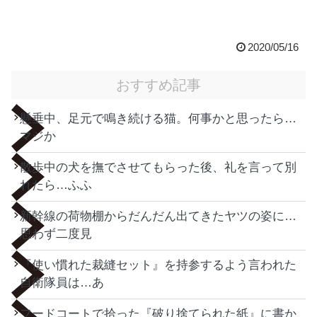
2020/05/16
おすすめ記事
懸垂中、足元で鳴き続ける猫。何事かと思ったら…
マジか
散歩中の犬を撫でさせてもらった後、礼を言って別
れたら…ふふ
新幹線の荷物棚からだんだん出てきたヤツの姿に…
思わず二度見
『使い慣れた裁縫セット』を持参するよう言われた
自衛隊員は…あ
フードコートで拾った『破り捨てられた紙』に書か