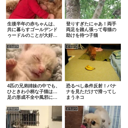
生後半年の赤ちゃんは、
登りすぎたにゃあ！両手
共に暮らすゴールデンド
両足を踏ん張って母猫の
ゥードルのことが大好
助けを待つ子猫
き！ 2人の仲良しぶりを
収めた写真にホッコリ癒
どうぶつ
どうぶつ
やされる
4匹の兄弟姉妹の中でも、
恐るべし条件反射！バナ
ひときわ小柄な子猫は…
ナを見ただけで滑ってし
足の形成不全や風邪にも
まうネコ
屈さず、「天性の無邪気
さ」で命をつないだ！
どうぶつ
どうぶつ