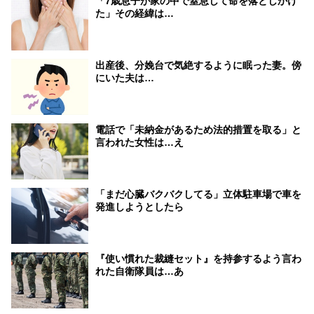
「7歳息子が家の中で窒息して命を落としかけ
た」その経緯は…
出産後、分娩台で気絶するように眠った妻。傍
にいた夫は…
電話で「未納金があるため法的措置を取る」と
言われた女性は…え
「まだ心臓バクバクしてる」立体駐車場で車を
発進しようとしたら
『使い慣れた裁縫セット』を持参するよう言わ
れた自衛隊員は…あ