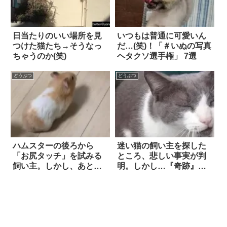
日当たりのいい場所を見
いつもは普通に可愛いん
つけた猫たち→そうなっ
だ…(笑)！「＃いぬの写真
ちゃうのか(笑)
ヘタクソ選手権」 7選
どうぶつ
どうぶつ
ハムスターの後ろから
迷い猫の飼い主を探した
「お尻タッチ」を試みる
ところ、悲しい事実が判
飼い主。しかし、あとほ
明。しかし…『奇跡』は
んの少しのところ
起こった
で…！？