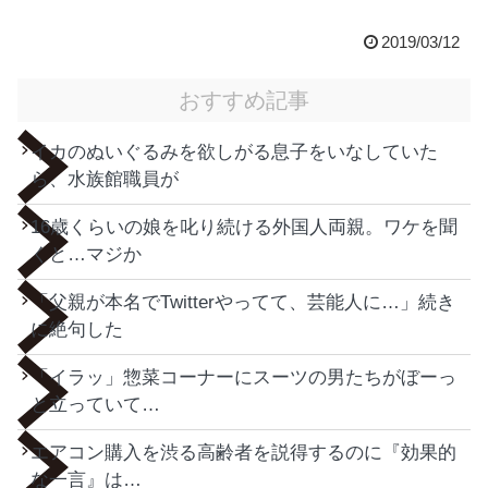
2019/03/12
おすすめ記事
イカのぬいぐるみを欲しがる息子をいなしていた
ら、水族館職員が
16歳くらいの娘を叱り続ける外国人両親。ワケを聞
くと…マジか
「父親が本名でTwitterやってて、芸能人に…」続き
に絶句した
「イラッ」惣菜コーナーにスーツの男たちがぼーっ
と立っていて…
エアコン購入を渋る高齢者を説得するのに『効果的
な一言』は…