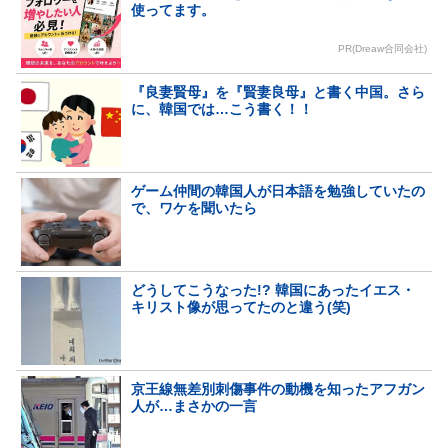
使ってます。
PR(Dreaw合同会社)
『良妻賢母』を『賢妻良母』と書く中国。さら
に、韓国では…こう書く！！
ゲーム仲間の韓国人が日本語を勉強していたの
で、ワケを聞いたら
どうしてこうなった!? 韓国にあったイエス・
キリスト像が思ってたのと違う(笑)
京王線無差別刺傷事件の動機を知ったアフガン
人が…まさかの一言