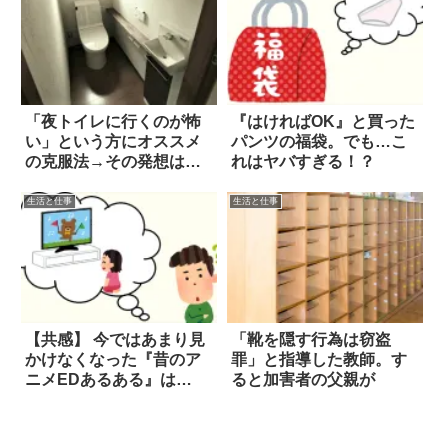
「夜トイレに行くのが怖
『はければOK』と買った
い」という方にオススメ
パンツの福袋。でも…こ
の克服法→その発想はな
れはヤバすぎる！？
かった(笑)
生活と仕事
生活と仕事
【共感】 今ではあまり見
「靴を隠す行為は窃盗
かけなくなった『昔のア
罪」と指導した教師。す
ニメEDあるある』は…
ると加害者の父親が