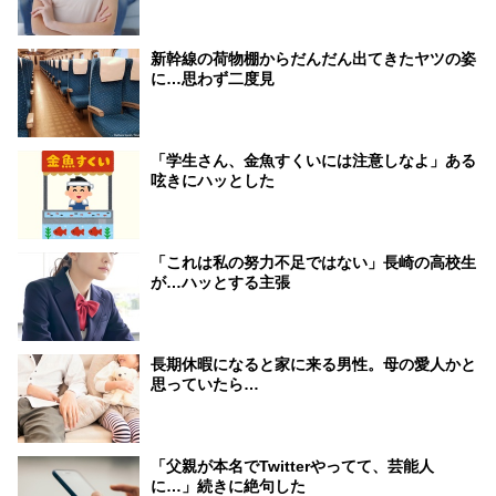
新幹線の荷物棚からだんだん出てきたヤツの姿
に…思わず二度見
「学生さん、金魚すくいには注意しなよ」ある
呟きにハッとした
「これは私の努力不足ではない」長崎の高校生
が…ハッとする主張
長期休暇になると家に来る男性。母の愛人かと
思っていたら…
「父親が本名でTwitterやってて、芸能人
に…」続きに絶句した