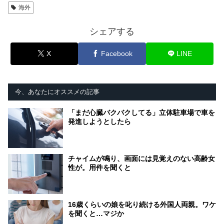
海外
シェアする
X
Facebook
LINE
今、あなたにオススメの記事
「まだ心臓バクバクしてる」立体駐車場で車を
発進しようとしたら
チャイムが鳴り、画面には見覚えのない高齢女
性が。用件を聞くと
16歳くらいの娘を叱り続ける外国人両親。ワケ
を聞くと…マジか