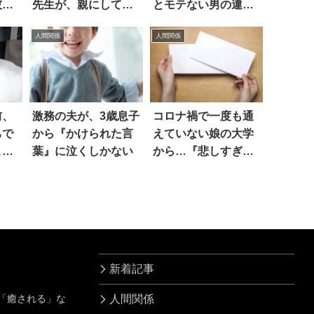
彼氏
先生が、親にしても
とモテない男の違
らいたいこと
い」を見た(笑)
人間関係
人間関係
前、
激務の夫が、3歳息子
コロナ禍で一度も通
ちで
から『かけられた言
えていない娘の大学
こと
葉』に泣くしかない
から…『悲しすぎる
封書』が届いた
新着記事
」「癒される」な
人間関係