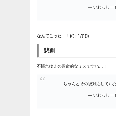
— いわっしー (@
なんてこった…！(((；ﾟДﾟ)))
悲劇
不慣れゆえの致命的なミスですね…！
ちゃんとその後対応してい
— いわっしー (@