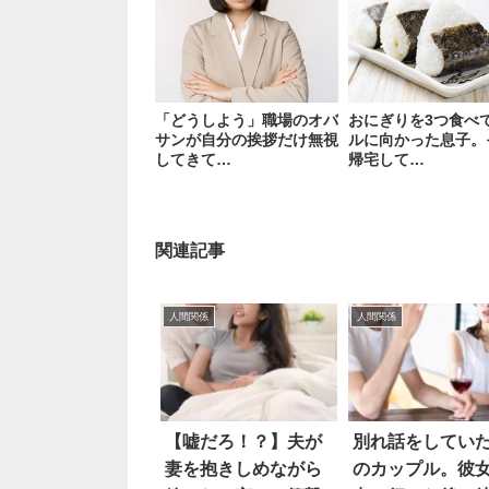
「どうしよう」職場のオバ
おにぎりを3つ食べ
サンが自分の挨拶だけ無視
ルに向かった息子。
してきて…
帰宅して…
関連記事
人間関係
人間関係
【嘘だろ！？】夫が
別れ話をしてい
妻を抱きしめながら
のカップル。彼