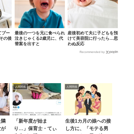
てプー
最後の一つを兄に食べられ
産後初めて夫に子どもを預
その後
泣きじゃくる2歳児に、代
けて美容院に行ったら…思
替案を出すと
わぬ反応
Recommended by
人間関係
人間関係
た隣
「新年度が始ま
生後1カ月の娘への接
女が
り…」保育士・てぃ
し方に、「モテる男