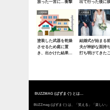
放った一言に…衝撃
出て行った後に
が…
人間関係
人間関係
塗装した武器を乾燥
結婚式が始まる
させるため庭に置
夫が神妙な面持
き、出かけた結果…
打ち明けてきた
嗚呼
は…
BUZZMAG (ばずまぐ) とは…
BUZZmag (ばずまぐ) は、「笑える」「楽しい