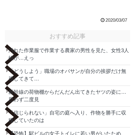
2020/03/07
おすすめ記事
汚れた作業服で作業する農家の男性を見た、女性3人
組が…えっ
「どうしよう」職場のオバサンが自分の挨拶だけ無
視してきて…
新幹線の荷物棚からだんだん出てきたヤツの姿に…
思わず二度見
「信じられない」自宅の庭へ入り、作物を勝手に収
穫していたのは
【恐怖】駅ビルの女子トイレに若い男がいたため、