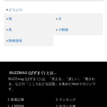
どうぶつ
猫
犬
鳥
小動物
動物漫画
BUZZMAG (ばずまぐ) とは…
BUZZmag (ばずまぐ) は、「笑える」「楽しい」「癒され
る」などの『こころおどる話題』を集めたWebマガジンで
す。
新着記事
ランキング
人間関係
生活と仕事