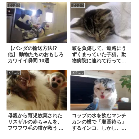
どうぶつ
どうぶつ
【パンダの輸送方法!?
頭を負傷して、道路にう
他】 動物たちのおもしろ
ずくまっていた子猫。動
カワイイ瞬間 10選
物病院に連れて行っても
容態は怪しかったもの
の、翌日もう1度見に行く
どうぶつ
どうぶつ
と…
母親から育児放棄された
コップの水を飲むマンチ
リスザルの赤ちゃんを、
カンの横で「順番待ち」
フワフワ毛の猫が救う 7
するインコ。しかし、待
枚
ちきれなくなって…！？