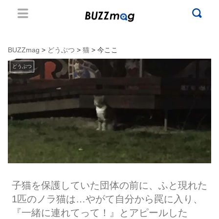
BUZZmag
>
どうぶつ
>
猫
> 今ここ
どうぶつ
子猫を保護していた団体の前に、ふと現れた
1匹のノラ猫は…やがて自分から罠に入り、
『一緒に連れてって！』とアピールした