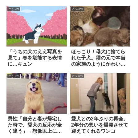
どうぶつ
どうぶつ
「うちの犬のええ写真を
ほっこり！母犬に捨てら
見て」春を堪能する表情
れた子犬。猫の元で本当
に…キュン
の家族のようにかわいが
られる
どうぶつ
どうぶつ
男性「自分と妻が帰宅し
愛犬との2年ぶりの再会。
た時で、愛犬の反応が全
2年分の想いを爆発させて
く違う」→想像以上に露
迎えてくれるワンコ
骨だった(笑)