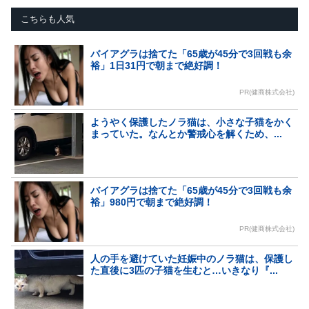
こちらも人気
バイアグラは捨てた「65歳が45分で3回戦も余
裕」1日31円で朝まで絶好調！
PR(健商株式会社)
ようやく保護したノラ猫は、小さな子猫をかく
まっていた。なんとか警戒心を解くため、...
バイアグラは捨てた「65歳が45分で3回戦も余
裕」980円で朝まで絶好調！
PR(健商株式会社)
人の手を避けていた妊娠中のノラ猫は、保護し
た直後に3匹の子猫を生むと…いきなり『...