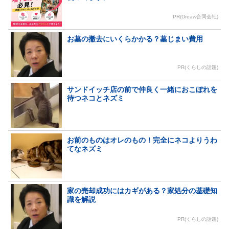
PR(Dreaw合同会社)
お墓の撤去にいくらかかる？墓じまい費用
PR(くらしの話題)
サンドイッチ店の前で仲良く一緒におこぼれを
待つネコとネズミ
お前のものはオレのもの！完全にネコよりうわ
てなネズミ
家の売却成功にはカギがある？家処分の基礎知
識を解説
PR(くらしの話題)