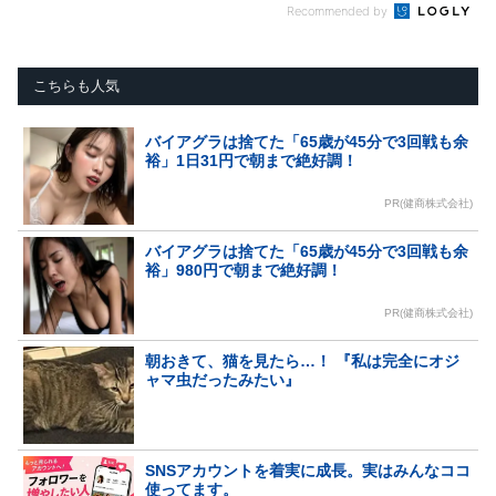
Recommended by
こちらも人気
バイアグラは捨てた「65歳が45分で3回戦も余
裕」1日31円で朝まで絶好調！
PR(健商株式会社)
バイアグラは捨てた「65歳が45分で3回戦も余
裕」980円で朝まで絶好調！
PR(健商株式会社)
朝おきて、猫を見たら…！ 『私は完全にオジ
ャマ虫だったみたい』
SNSアカウントを着実に成長。実はみんなココ
使ってます。