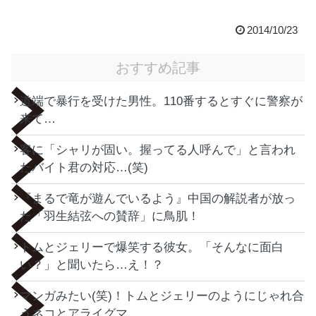
2014/10/23
おすすめ記事
道端で暴行を受けた男性。110番するとすぐに警察が
来て…
客に「シャリが固い。握ってる人呼んで」と言われ
たバイト君の対応…(笑)
『まるで竜が遊んでいるよう』中国の解説者が放っ
た「羽生結弦への賛辞」に鳥肌！
トムとジェリーで爆笑する彼女。「そんなに面白
い？」と聞いたら…え！？
マンガみたい(笑)！トムとジェリーのようにじゃれ合
うネコとアライグマ