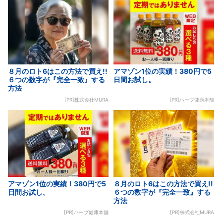
８月のロト6はこの方法で買え!!
アマゾン1位の実績！380円で5
６つの数字が『完全一致』する
日間お試し。
方法
[PR]株式会社MURA
[PR]ハーブ健康本舗
アマゾン1位の実績！380円で5
８月のロト6はこの方法で買え!!
日間お試し。
６つの数字が『完全一致』する
方法
[PR]ハーブ健康本舗
[PR]株式会社MURA