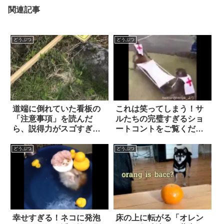
関連記事
どうぶつ
どうぶつ
道端に倒れていた看板の
これは笑ってしまう！サ
「注意事項」を読んだ
ルたちの完璧すぎるショ
ら、説得力がスゴすぎて
ートコントをご覧くださ
震えた！
い(笑)
どうぶつ
どうぶつ
幸せすぎる！ネコに発泡
床の上に転がる「オレン