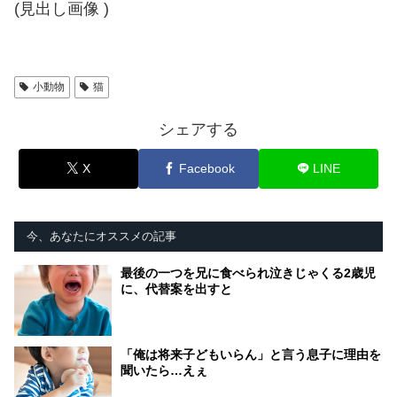
(見出し画像
)
小動物
猫
シェアする
X
Facebook
LINE
今、あなたにオススメの記事
最後の一つを兄に食べられ泣きじゃくる2歳児
に、代替案を出すと
「俺は将来子どもいらん」と言う息子に理由を
聞いたら…えぇ