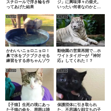
スチロールで浮き輪を作
ジ」に興味津々の柴犬。
ってあげた結果
いったい何者なのかと、
様々な方法でコミュニケ
ーションを取ろうとする
どうぶつ
どうぶつ
も…！？
かわいいニョロニョロ！
動物園の営業再開で…ホ
鼻で水をブクブクさせる
ワイトタイガーが『神対
練習をする赤ちゃんゾウ
応』してくれた！？
どうぶつ
どうぶつ
【子猫】生死の境にあっ
保護団体に引き取られ
た子猫の命を、周囲は諦
た、不思議な顔立ちの子