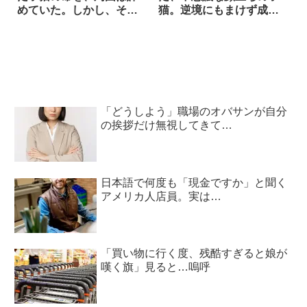
めていた。しかし、それ
猫。逆境にもまけず成長
でも負けじと愛情たっぷ
していく姿は…まわりの
りの看病を続けた結
人々を魅了した！！
果…！
「どうしよう」職場のオバサンが自分
の挨拶だけ無視してきて…
日本語で何度も「現金ですか」と聞く
アメリカ人店員。実は…
「買い物に行く度、残酷すぎると娘が
嘆く旗」見ると…嗚呼