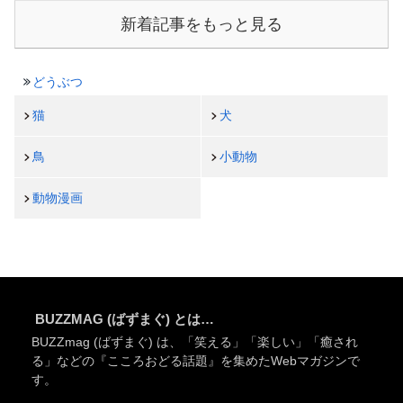
新着記事をもっと見る
どうぶつ
猫
犬
鳥
小動物
動物漫画
BUZZMAG (ばずまぐ) とは…
BUZZmag (ばずまぐ) は、「笑える」「楽しい」「癒され
る」などの『こころおどる話題』を集めたWebマガジンで
す。