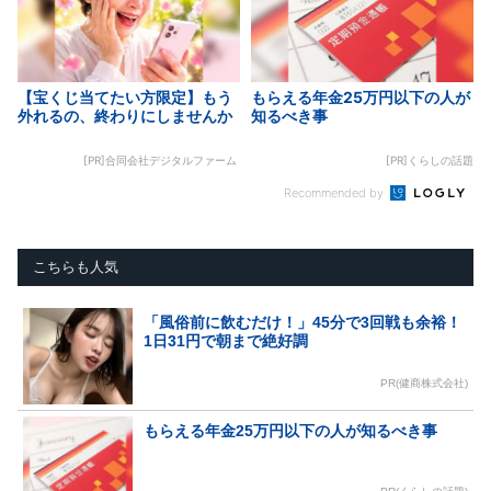
【宝くじ当てたい方限定】もう
もらえる年金25万円以下の人が
外れるの、終わりにしませんか
知るべき事
[PR]合同会社デジタルファーム
[PR]くらしの話題
Recommended by
こちらも人気
「風俗前に飲むだけ！」45分で3回戦も余裕！
1日31円で朝まで絶好調
PR(健商株式会社)
もらえる年金25万円以下の人が知るべき事