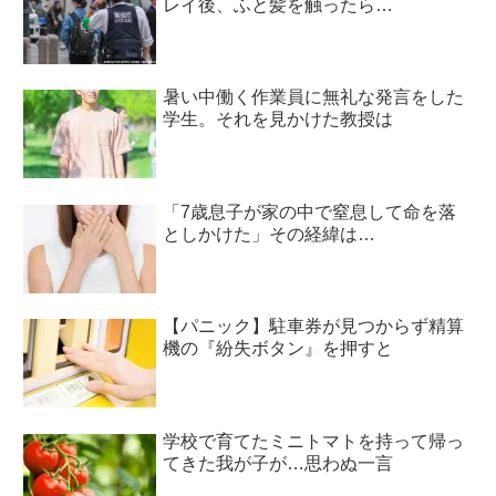
レイ後、ふと髪を触ったら…
暑い中働く作業員に無礼な発言をした
学生。それを見かけた教授は
「7歳息子が家の中で窒息して命を落
としかけた」その経緯は…
【パニック】駐車券が見つからず精算
機の『紛失ボタン』を押すと
学校で育てたミニトマトを持って帰っ
てきた我が子が…思わぬ一言