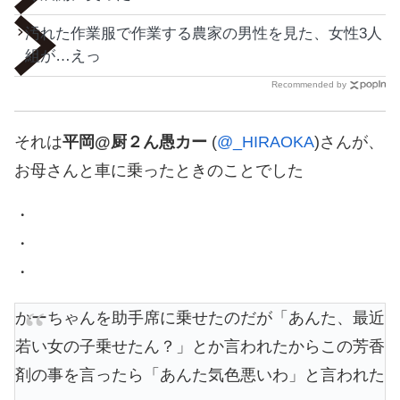
汚れた作業服で作業する農家の男性を見た、女性3人
組が…えっ
Recommended by
それは
平岡@厨２ん愚カー
(
@_HIRAOKA
)さんが、
お母さんと車に乗ったときのことでした
・
・
・
かーちゃんを助手席に乗せたのだが「あんた、最近
若い女の子乗せたん？」とか言われたからこの芳香
剤の事を言ったら「あんた気色悪いわ」と言われた