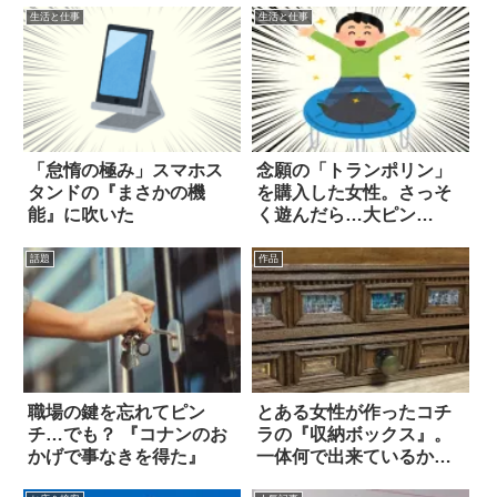
生活と仕事
生活と仕事
「怠惰の極み」スマホス
念願の「トランポリン」
タンドの『まさかの機
を購入した女性。さっそ
能』に吹いた
く遊んだら…大ピン
チ！？
話題
作品
職場の鍵を忘れてピン
とある女性が作ったコチ
チ…でも？ 『コナンのお
ラの『収納ボックス』。
かげで事なきを得た』
一体何で出来ているか、
分かりますか？