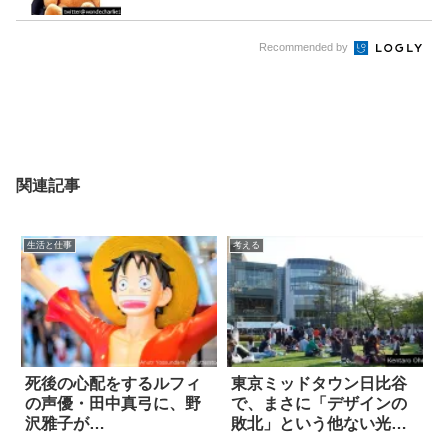
Recommended by
関連記事
生活と仕事
考える
死後の心配をするルフィ
東京ミッドタウン日比谷
の声優・田中真弓に、野
で、まさに「デザインの
沢雅子が…
敗北」という他ない光景
を見た