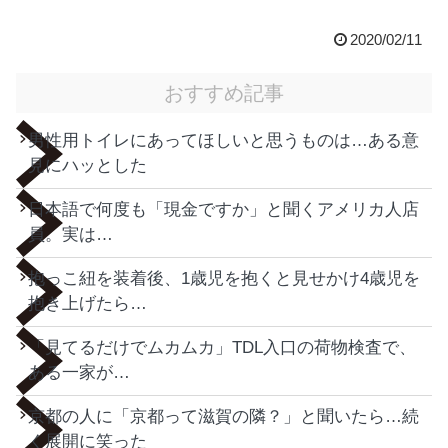
2020/02/11
おすすめ記事
男性用トイレにあってほしいと思うものは…ある意
見にハッとした
日本語で何度も「現金ですか」と聞くアメリカ人店
員。実は…
抱っこ紐を装着後、1歳児を抱くと見せかけ4歳児を
抱き上げたら…
「見てるだけでムカムカ」TDL入口の荷物検査で、
ある一家が…
京都の人に「京都って滋賀の隣？」と聞いたら…続
く展開に笑った