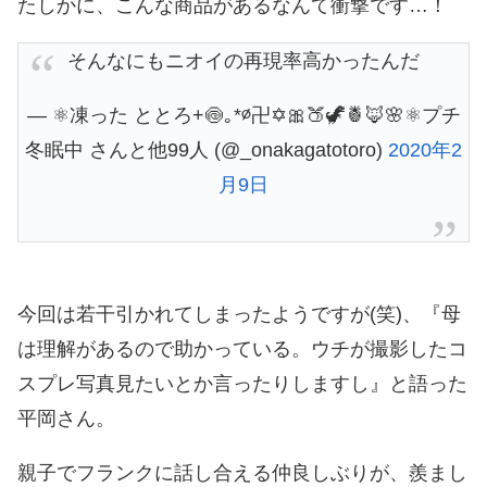
たしかに、こんな商品があるなんて衝撃です…！
そんなにもニオイの再現率高かったんだ
— ⚛️凍った ととろ+🍥｡*∅卍✡🎀🍑🦖🍍🦊🌸⚛️プチ
冬眠中 さんと他99人 (@_onakagatotoro)
2020年2
月9日
今回は若干引かれてしまったようですが(笑)、『母
は理解があるので助かっている。ウチが撮影したコ
スプレ写真見たいとか言ったりしますし』と語った
平岡さん。
親子でフランクに話し合える仲良しぶりが、羨まし