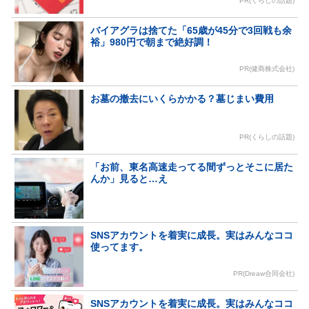
PR(くらしの話題)
バイアグラは捨てた「65歳が45分で3回戦も余
裕」980円で朝まで絶好調！
PR(健商株式会社)
お墓の撤去にいくらかかる？墓じまい費用
PR(くらしの話題)
「お前、東名高速走ってる間ずっとそこに居た
んか」見ると…え
SNSアカウントを着実に成長。実はみんなココ
使ってます。
PR(Dreaw合同会社)
SNSアカウントを着実に成長。実はみんなココ