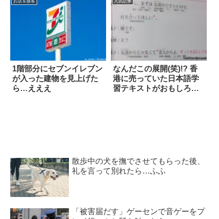
お店＆接客
人気記事
1階部分にセブンイレブン
なんだこの展開(笑)!? 香
が入った建物を見上げた
港に売っていた日本語学
ら…えええ
習テキストがおもしろい
4枚
散歩中の犬を撫でさせてもらった後、
礼を言って別れたら…ふふ
「被害届だす」ゲーセンで音ゲーをプ