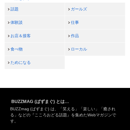
話題
ガールズ
体験談
仕事
お店＆接客
作品
食べ物
ローカル
ためになる
BUZZMAG (ばずまぐ) とは…
BUZZmag (ばずまぐ) は、「笑える」「楽しい」「癒され
る」などの『こころおどる話題』を集めたWebマガジンで
す。