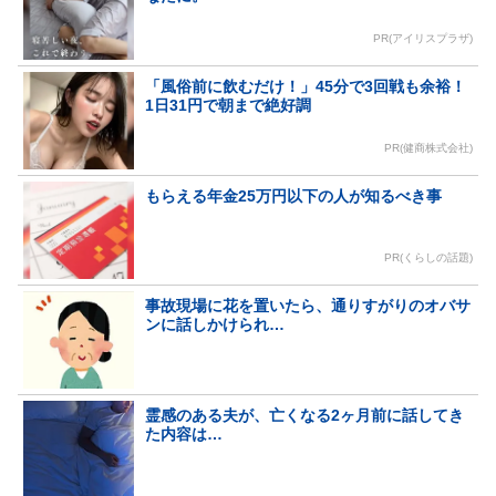
PR(アイリスプラザ)
「風俗前に飲むだけ！」45分で3回戦も余裕！
1日31円で朝まで絶好調
PR(健商株式会社)
もらえる年金25万円以下の人が知るべき事
PR(くらしの話題)
事故現場に花を置いたら、通りすがりのオバサ
ンに話しかけられ…
霊感のある夫が、亡くなる2ヶ月前に話してき
た内容は…