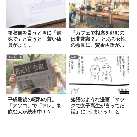
領収書を貰うときに「前
『カフェで相席を頼むの
株で」と言うと、若い店
は非常識？』 とある女性
員がよく…
の意見に、賛否両論が沸
き起こる！
生活と仕事
話題
平成最後の昭和の日。
落語のような漫画「マッ
「アソコ」で「アレ」を
クで女子高生が言ってた
飲む人が続出中！？
話」に”うまいっ！”と絶
賛の声 4枚