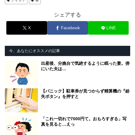
アイデア
車
シェアする
X
Facebook
LINE
今、あなたにオススメの記事
出産後、分娩台で気絶するように眠った妻。傍
にいた夫は…
【パニック】駐車券が見つからず精算機の『紛
失ボタン』を押すと
「これ一切れで7000円て。おもろすぎる」写
真を見ると…えっ