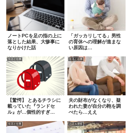
ノートPCを足の指の上に
「ガッカリしてる」男性
落とした結果、大惨事に
の育休への理解が進まな
なりかけた話
い原因は…
生活と仕事
生活と仕事
【驚愕】 とあるチラシに
夫の財布がなくなり、疑
載っていた『ランドセ
われた妻が自分の鞄を調
ル』が…個性的すぎ
べたら…ええ
る！！
生活と仕事
お店＆接客