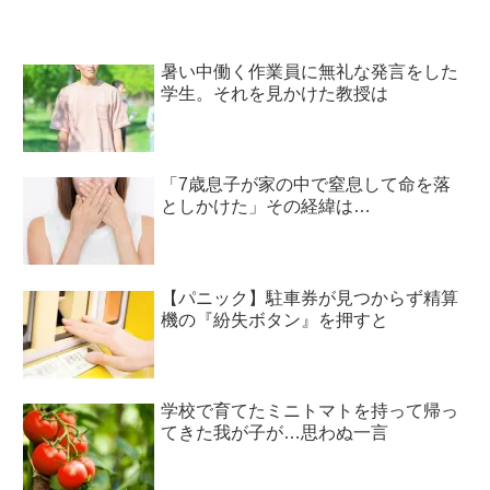
暑い中働く作業員に無礼な発言をした
学生。それを見かけた教授は
「7歳息子が家の中で窒息して命を落
としかけた」その経緯は…
【パニック】駐車券が見つからず精算
機の『紛失ボタン』を押すと
学校で育てたミニトマトを持って帰っ
てきた我が子が…思わぬ一言