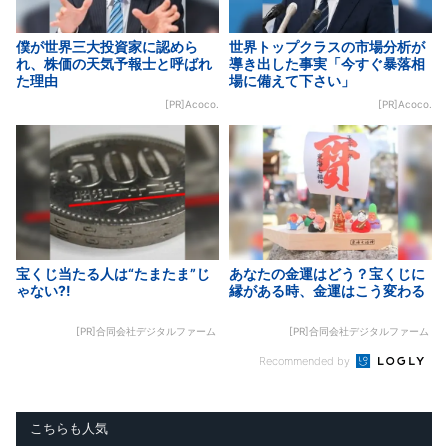
僕が世界三大投資家に認めら
世界トップクラスの市場分析が
れ、株価の天気予報士と呼ばれ
導き出した事実「今すぐ暴落相
た理由
場に備えて下さい」
[PR]Acoco.
[PR]Acoco.
宝くじ当たる人は“たまたま”じ
あなたの金運はどう？宝くじに
ゃない?!
縁がある時、金運はこう変わる
[PR]合同会社デジタルファーム
[PR]合同会社デジタルファーム
Recommended by
こちらも人気