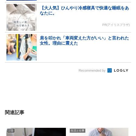
【大人気】ひんやり冷感寝具で快適な睡眠をあ
なたに。
PR(アイリスプラザ)
肩を叩かれ「車両変えた方がいい」と言われた
女性。理由に震えた
Recommended by
関連記事
話題
生活と仕事