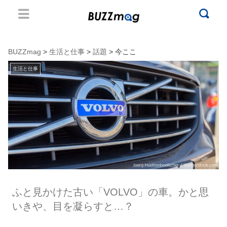
BUZZmag
>
生活と仕事
>
話題
> 今ここ
生活と仕事
ふと見かけた古い「VOLVO」の車。かと思
いきや、目を凝らすと…？