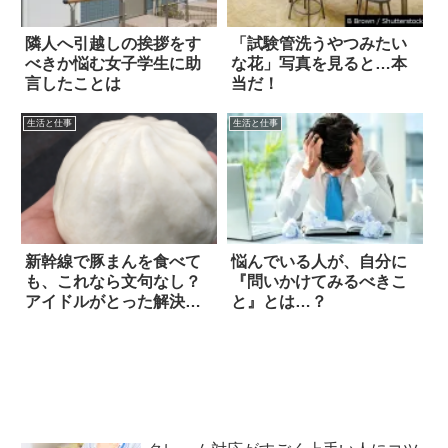
隣人へ引越しの挨拶をす
「試験管洗うやつみたい
べきか悩む女子学生に助
な花」写真を見ると…本
言したことは
当だ！
生活と仕事
生活と仕事
新幹線で豚まんを食べて
悩んでいる人が、自分に
も、これなら文句なし？
『問いかけてみるべきこ
アイドルがとった解決策
と』とは…？
に称賛の嵐