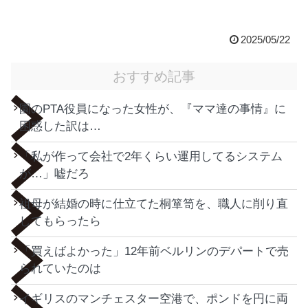
2025/05/22
おすすめ記事
園のPTA役員になった女性が、『ママ達の事情』に
困惑した訳は…
「私が作って会社で2年くらい運用してるシステム
が…」嘘だろ
祖母が結婚の時に仕立てた桐箪笥を、職人に削り直
してもらったら
「買えばよかった」12年前ベルリンのデパートで売
られていたのは
イギリスのマンチェスター空港で、ポンドを円に両