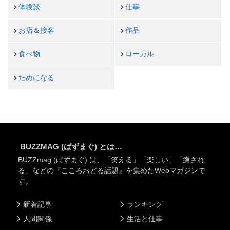
体験談
仕事
お店＆接客
作品
食べ物
ローカル
ためになる
BUZZMAG (ばずまぐ) とは…
BUZZmag (ばずまぐ) は、「笑える」「楽しい」「癒され
る」などの『こころおどる話題』を集めたWebマガジンで
す。
新着記事
ランキング
人間関係
生活と仕事