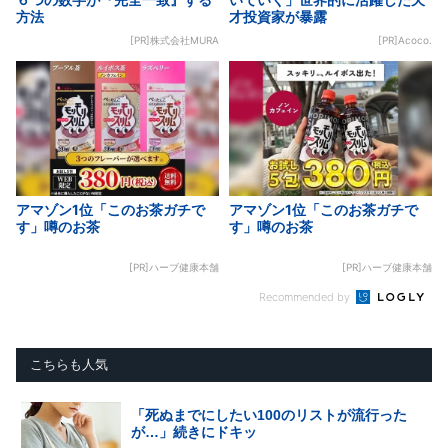
方法
才投資家が暴露
[PR]株式会社MURA
[PR]Acoco.
アマゾン1位「このお茶ガチで
アマゾン1位「このお茶ガチで
す」噂のお茶
す」噂のお茶
[PR]ハーブ健康本舗
[PR]ハーブ健康本舗
Recommended by
こちらも人気
「死ぬまでにしたい100のリストが流行った
が…」続きにドキッ