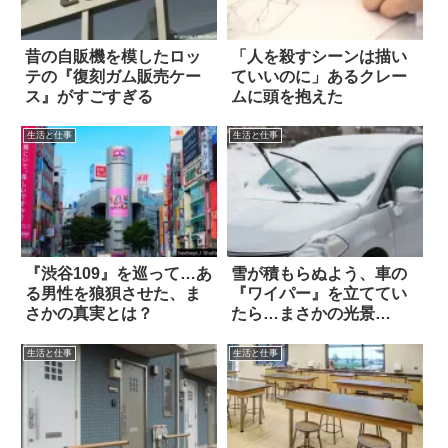
昔の自販機を模したロッ
「人を殺すシーンは描い
テの『復刻ガム販売ケー
ていいのに」あるクレー
ス』がすごすぎる
ムに頭を抱えた
生活と仕事
生活と仕事
『渋谷109』を巡って…あ
雪が積もらぬよう、車の
る男性を狼狽させた、ま
『ワイパー』を立ててい
さかの真実とは？
たら…まさかの光景
に！？
生活と仕事
生活と仕事