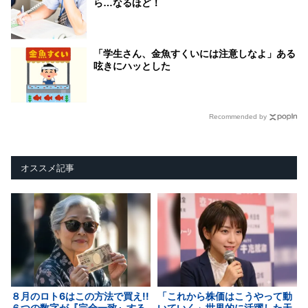
ら…なるほど！
「学生さん、金魚すくいには注意しなよ」ある
呟きにハッとした
Recommended by
オススメ記事
８月のロト6はこの方法で買え!!
「これから株価はこうやって動
６つの数字が『完全一致』する
いていく」世界的に活躍した天