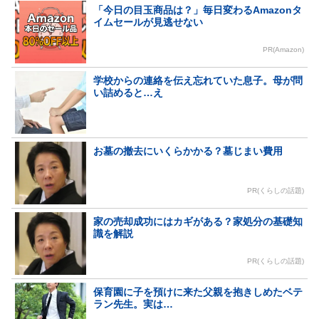
「今日の目玉商品は？」毎日変わるAmazonタ
イムセールが見逃せない
PR(Amazon)
学校からの連絡を伝え忘れていた息子。母が問
い詰めると…え
お墓の撤去にいくらかかる？墓じまい費用
PR(くらしの話題)
家の売却成功にはカギがある？家処分の基礎知
識を解説
PR(くらしの話題)
保育園に子を預けに来た父親を抱きしめたベテ
ラン先生。実は…