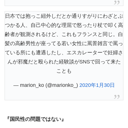
日本では抱っこ紐外しだとか通りすがりにわざとぶ
つかる人、自己中心的な理屈で怒ったり杖で叩く高
齢者が観測されるけど、これもフランスと同じ。白
髪の高齢男性が座ってる若い女性に罵詈雑言で罵っ
ている所にも遭遇したし、エスカレーターで妊婦さ
んが邪魔だと殴られた経験談がSNSで回って来た
ことも
— marion_ko (@marionko_)
2020年1月30日
『国民性の問題ではない』