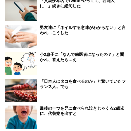
「父親が本名でTwitterやってて、芸能人
に…」続きに絶句した
男友達に「ネイルする意味がわからない」と言
われ…こうした
小2息子に「なんで歯医者になったの？」と聞
かれ、答えたら…え
「日本人はタコを食べるのか」と驚いていたフ
ランス人。でも
最後の一つを兄に食べられ泣きじゃくる2歳児
に、代替案を出すと