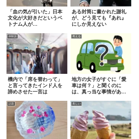
「血の気が引いた」日本
ある封筒に書かれた謝礼
文化が大好きだというベ
が、どう見ても『あれ』
トナム人が…
にしか見えない
体験談
考える
機内で「席を替わって」
地方の女子がすぐに「愛
と言ってきたインド人を
車は何？」と聞くのに
諦めさせた一言は
は、真っ当な事情があっ
た！
話題
美しい