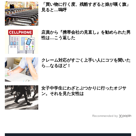
「買い物に行く度、残酷すぎると娘が嘆く旗」
見ると…嗚呼
店員から『携帯会社の見直し』を勧められた男
性は…こう返した
クレーム対応がすごく上手い人にコツを聞いた
ら…なるほど！
女子中学生にわざとぶつかりに行ったオジサ
ン。それを見た女性は
Recommended by