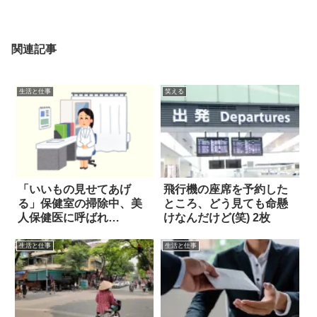
関連記事
生活と仕事
笑える
「いいもの見せてあげ
飛行機の座席を予約した
る」保健室の掃除中、美
ところ、どう見ても命懸
人保健医に呼ばれ…
けなんだけど(笑) 2枚
生活と仕事
生活と仕事