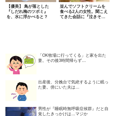
【優美】 鳥が落とした
並んでソフトクリームを
『しだれ梅のツボミ』
食べる2人の女性。聞こえ
を、水に浮かべると？
てきた会話に『泣きそう
になった』
「OK牧場に行ってくる」と家を出た
妻。その後3時間帰らず…
出産後、分娩台で気絶するように眠っ
た妻。傍にいた夫は…
男性が『睡眠時無呼吸症候群』だと自
覚したきっかけは…マジか