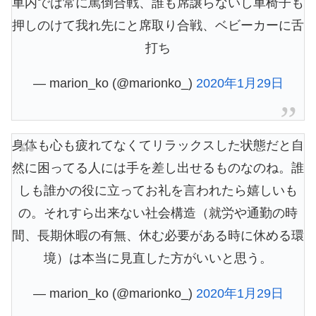
車内では常に罵倒合戦、誰も席譲らないし車椅子も
押しのけて我れ先にと席取り合戦、ベビーカーに舌
打ち
— marion_ko (@marionko_)
2020年1月29日
身体も心も疲れてなくてリラックスした状態だと自
然に困ってる人には手を差し出せるものなのね。誰
しも誰かの役に立ってお礼を言われたら嬉しいも
の。それすら出来ない社会構造（就労や通勤の時
間、長期休暇の有無、休む必要がある時に休める環
境）は本当に見直した方がいいと思う。
— marion_ko (@marionko_)
2020年1月29日