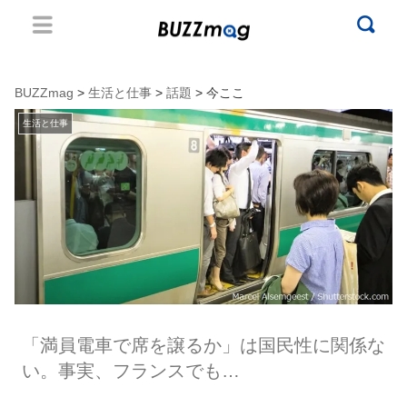
BUZZmag
>
生活と仕事
>
話題
> 今ここ
生活と仕事
「満員電車で席を譲るか」は国民性に関係な
い。事実、フランスでも…