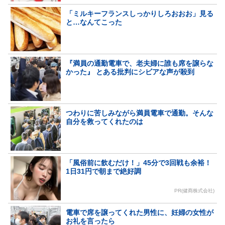
「ミルキーフランスしっかりしろおおお」見る
と…なんてこった
『満員の通勤電車で、老夫婦に誰も席を譲らな
かった』 とある批判にシビアな声が殺到
つわりに苦しみながら満員電車で通勤。そんな
自分を救ってくれたのは
「風俗前に飲むだけ！」45分で3回戦も余裕！
1日31円で朝まで絶好調
PR(健商株式会社)
電車で席を譲ってくれた男性に、妊婦の女性が
お礼を言ったら