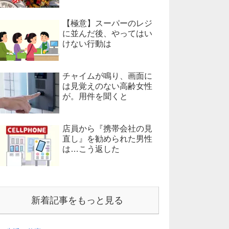
【極意】スーパーのレジ
に並んだ後、やってはい
けない行動は
チャイムが鳴り、画面に
は見覚えのない高齢女性
が。用件を聞くと
店員から『携帯会社の見
直し』を勧められた男性
は…こう返した
新着記事をもっと見る