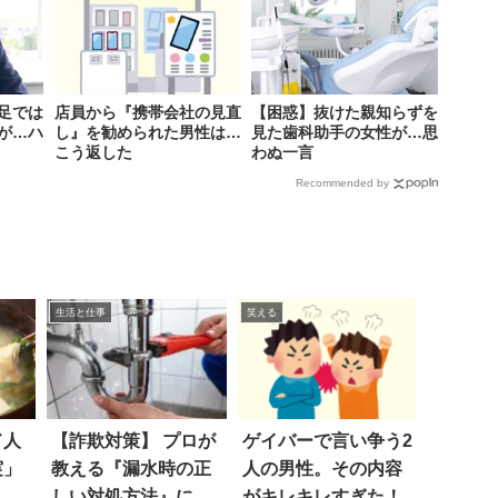
足では
店員から『携帯会社の見直
【困惑】抜けた親知らずを
が…ハ
し』を勧められた男性は…
見た歯科助手の女性が…思
こう返した
わぬ一言
Recommended by
生活と仕事
笑える
ド人
【詐欺対策】 プロが
ゲイバーで言い争う2
実」
教える『漏水時の正
人の男性。その内容
りゃ
しい対処方法』に…
がキレキレすぎた！