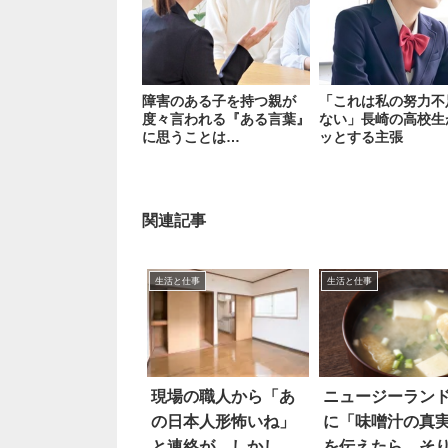
障害のある子を持つ親が
「これは私の努力不
度々言われる『ある言葉』
ない」長崎の高校生
に思うことは…
ッとする主張
関連記事
生活と仕事
生活と仕事
現場の職人から「あ
ニュージーラン
の日本人形怖いね」
に「味噌汁の真
と連絡が。しかし…
を伝えたら…そ