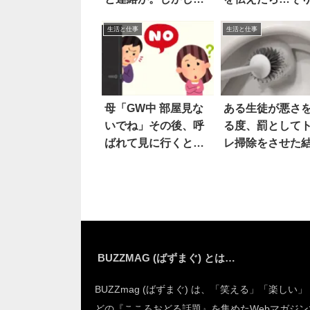
驚いて当然だ(笑)
生活と仕事
生活と仕事
母「GW中 部屋見な
ある生徒が悪さ
いでね」その後、呼
る度、罰として
ばれて見に行くと…
レ掃除をさせた
すげえ！
果…
BUZZMAG (ばずまぐ) とは…
BUZZmag (ばずまぐ) は、「笑える」「楽しい
どの『こころおどる話題』を集めたWebマガジン