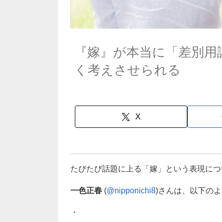
『嫁』が本当に「差別用
く考えさせられる
X
たびたび話題に上る「嫁」という表現につ
一色正春
(
@nipponichi8
)さんは、以下の
・