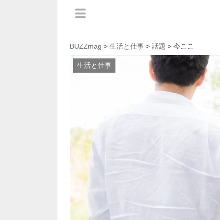
BUZZmag
>
生活と仕事
>
話題
> 今ここ
生活と仕事