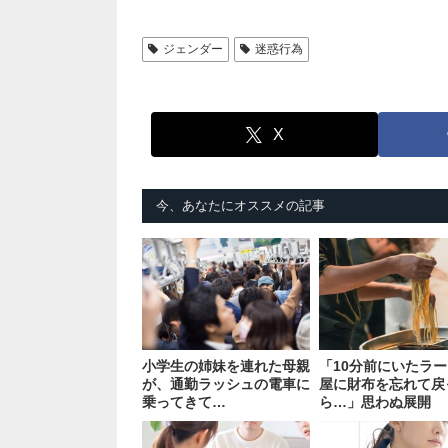
ジェンダー
迷惑行為
X
今、あなたにオススメの記事
小学生の姉妹を連れた母親
「10分前にいたラ
が、通勤ラッシュの電車に
屋に財布を忘れて戻
乗ってきて…
ら…」思わぬ展開