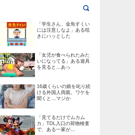
「学生さん、金魚すくい
には注意しなよ」ある呟
きにハッとした
「女児が食べられたみた
いになってる」ある遊具
を見ると…あっ
16歳くらいの娘を叱り続
ける外国人両親。ワケを
聞くと…マジか
「見てるだけでムカム
カ」TDL入口の荷物検査
で、ある一家が…