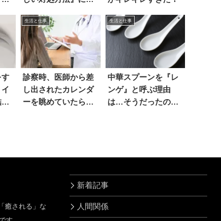
ハッとした！
生活と仕事
生活と仕事
をす
診察時、医師から差
中華スプーンを『レ
トイ
し出されたカレンダ
ンゲ』と呼ぶ理由
結
ーを眺めていたら…
は…そうだったの
え
か！
新着記事
」「癒される」な
人間関係
です。