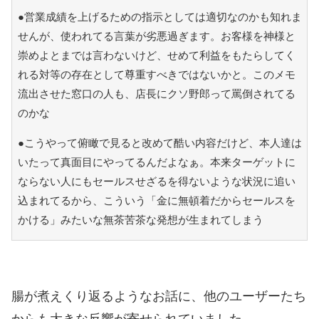
●営業成績を上げるための指示としては適切なのかも知れま
せんが、使われてる言葉が劣悪過ぎます。お客様を神様と
崇めよとまでは言わないけど、せめて利益をもたらしてく
れる対等の存在として尊重すべきではないかと。このメモ
流出させた窓口の人も、店長にクソ野郎って罵倒されてる
のかな
●こうやって俯瞰で見ると改めて酷い内容だけど、本人達は
いたって真面目にやってるんだよなぁ。本来ターゲットに
ならない人にもセールスせざるを得ないような状況に追い
込まれてるから、こういう「金に無頓着だからセールスを
かける」みたいな無茶苦茶な発想が生まれてしまう
腸が煮えくり返るようなお話に、他のユーザーたち
からも大きな反響が寄せられていました。