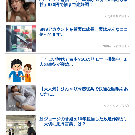
裕」980円で朝まで絶好調！
PR(健商株式会社)
SNSアカウントを着実に成長。実はみんなココ
使ってます。
PR(Dreaw合同会社)
「すごい時代」吉本NSCのリモート授業中、1
人の生徒が突然…
【大人気】ひんやり冷感寝具で快適な睡眠をあ
なたに。
PR(アイリスプラザ)
所ジョージの番組を10年担当した放送作家が、
「大切に思う言葉」は？