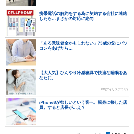
携帯電話の解約をする為に契約する会社に連絡
したら…まさかの対応に絶句
「ある意味健全かもしれない」73歳の父にパソ
コンをあげたら…
【大人気】ひんやり冷感寝具で快適な睡眠をあ
なたに。
PR(アイリスプラザ)
iPhone8が欲しいという客へ、親身に接した店
員。すると店長が…え？