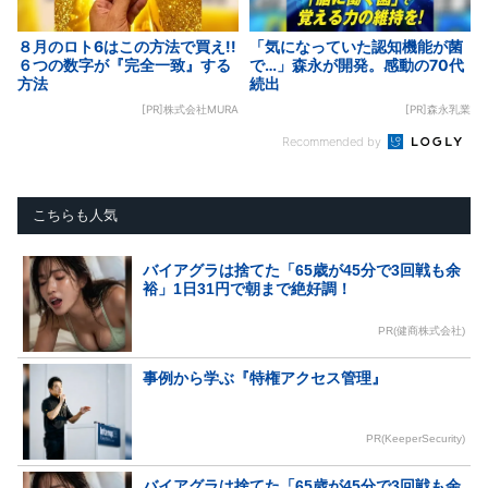
８月のロト6はこの方法で買え!!
「気になっていた認知機能が菌
６つの数字が『完全一致』する
で…」森永が開発。感動の70代
方法
続出
[PR]株式会社MURA
[PR]森永乳業
Recommended by
こちらも人気
バイアグラは捨てた「65歳が45分で3回戦も余
裕」1日31円で朝まで絶好調！
PR(健商株式会社)
事例から学ぶ『特権アクセス管理』
PR(KeeperSecurity)
バイアグラは捨てた「65歳が45分で3回戦も余