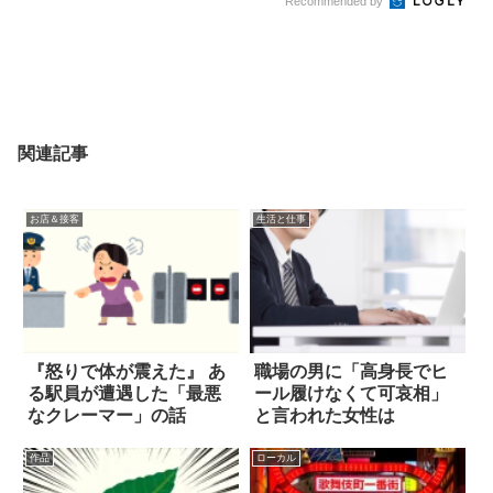
Recommended by
関連記事
お店＆接客
生活と仕事
『怒りで体が震えた』 あ
職場の男に「高身長でヒ
る駅員が遭遇した「最悪
ール履けなくて可哀相」
なクレーマー」の話
と言われた女性は
作品
ローカル