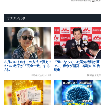
Recommended by
オススメ記事
８月のロト6はこの方法で買え!!
「気になっていた認知機能が菌
６つの数字が『完全一致』する
で…」森永が開発。感動の70代
方法
続出
[PR]株式会社MURA
[PR]森永乳業