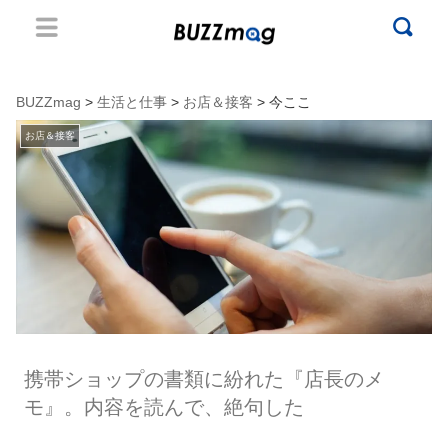
BUZZmag
>
生活と仕事
>
お店＆接客
> 今ここ
お店＆接客
携帯ショップの書類に紛れた『店長のメ
モ』。内容を読んで、絶句した