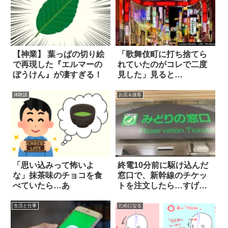
【神業】 葉っぱの切り絵
「歌舞伎町に打ち捨てら
で再現した『エルマーの
れていたのがコレで二度
ぼうけん』が凄すぎる！
見した」見ると…
体験談
お店＆接客
「思い込みって怖いよ
終電10分前に駆け込んだ
な」抹茶味のチョコを食
窓口で、新幹線のチケッ
べていたら…あ
トを注文したら…すげ
え！
生活と仕事
ためになる