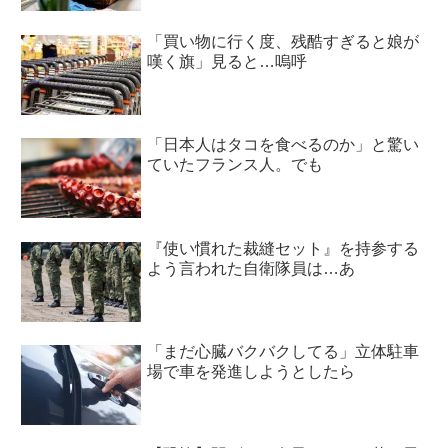
「買い物に行く度、残酷すぎると娘が
嘆く旗」見ると…嗚呼
「日本人はタコを食べるのか」と驚い
ていたフランス人。でも
『使い慣れた裁縫セット』を持参する
よう言われた自衛隊員は…あ
「まだ心臓バクバクしてる」立体駐車
場で車を発進しようとしたら