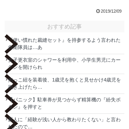
2019/12/09
おすすめ記事
『使い慣れた裁縫セット』を持参するよう言われた
自衛隊員は…あ
女子更衣室のシャワーを利用中、小学生男児にカー
テンを開けられ
抱っこ紐を装着後、1歳児を抱くと見せかけ4歳児を
抱き上げたら…
【パニック】駐車券が見つからず精算機の『紛失ボ
タン』を押すと
新人に「経験が浅い人から教わりたくない」と言わ
れたので…