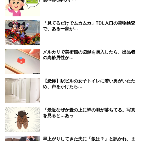
「見てるだけでムカムカ」TDL入口の荷物検査
で、ある一家が…
メルカリで美術館の図録を購入したら、出品者
の高齢男性が…
【恐怖】駅ビルの女子トイレに若い男がいたた
め、声をかけたら…
「最近なぜか畳の上に蝉の羽が落ちてる」写真
を見ると…あっ
早上がりしてきた夫に「飯は？」と訊かれ、ま