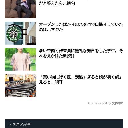
だと答えたら…絶句
オープンしたばかりのスタバで自撮りしていた
のは…マジか
暑い中働く作業員に無礼な発言をした学生。そ
れを見かけた教授は
「買い物に行く度、残酷すぎると娘が嘆く旗」
見ると…嗚呼
Recommended by
オススメ記事