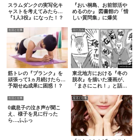
スラムダンクの実写化キ
『おい桐島、お前部活や
ャストを考えてみたら…
めるのか』 図書館の「惜
『1人3役』になった！？
しい質問集」に爆笑
生活と仕事
ローカル
筋トレの『プランク』を
東北地方における『冬の
頑張って1ヵ月続けたら…
脱衣』を描いた漫画が、
予期せぬ成果に困惑！？
「まさにこれ！」と話題
に(笑)
生活と仕事
生活と仕事
0歳息子の泣き声が聞こ
え、様子を見に行った
ら…ふふっ