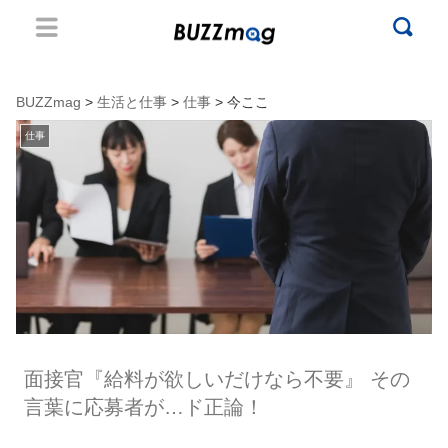
BUZZmag
>
生活と仕事
>
仕事
> 今ここ
仕事
面接官『給料が欲しいだけなら不要』 その
言葉に応募者が…ド正論！