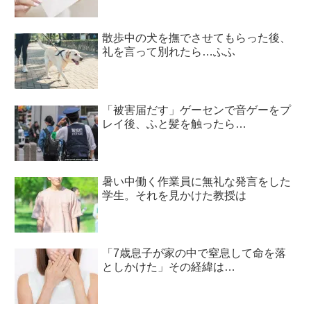
散歩中の犬を撫でさせてもらった後、
礼を言って別れたら…ふふ
「被害届だす」ゲーセンで音ゲーをプ
レイ後、ふと髪を触ったら…
暑い中働く作業員に無礼な発言をした
学生。それを見かけた教授は
「7歳息子が家の中で窒息して命を落
としかけた」その経緯は…