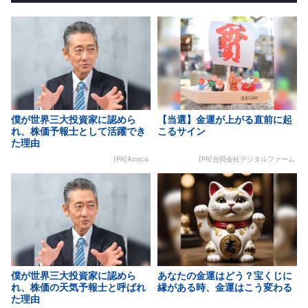
僕が世界三大投資家に認めら
【当選】金運が上がる直前に起
れ、株価予報士として活躍でき
こるサイン
た理由
[PR]Acoco.
[PR]合同会社デジタルファーム
僕が世界三大投資家に認めら
あなたの金運はどう？宝くじに
れ、株価の天気予報士と呼ばれ
縁がある時、金運はこう変わる
た理由