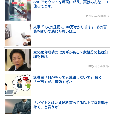
SNSアカウントを着実に成長。実はみんなココ
使ってます。
PR(Dreaw合同会社)
人事『1人の採用に100万かかります』 その言
葉を聞いて感じた思いは…
家の売却成功にはカギがある？家処分の基礎知
識を解説
PR(くらしの話題)
退職者『何があっても連絡しないで』 続く
「一言」が…最強すぎた
「バイトとはいえ給料貰ってる以上プロ意識を
持て」と言うが…