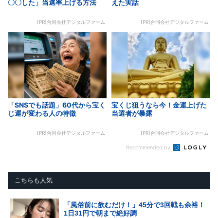
〇〇した」当選率上げる方法
えた実話
[PR]合同会社デジタルファーム
[PR]合同会社デジタルファーム
「SNSでも話題」60代から宝く
宝くじ狙うなら今！金運上げた
じ運が変わる人の特徴
当選者が暴露
[PR]合同会社デジタルファーム
[PR]合同会社デジタルファーム
Recommended by
こちらも人気
「風俗前に飲むだけ！」45分で3回戦も余裕！
1日31円で朝まで絶好調