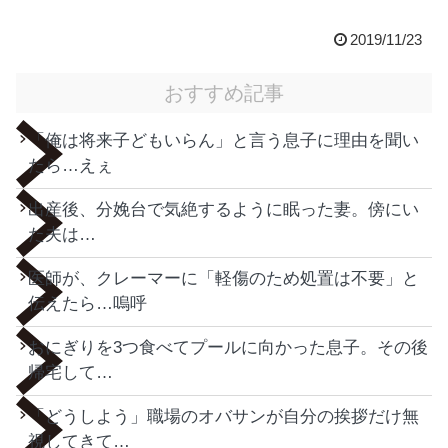
2019/11/23
おすすめ記事
「俺は将来子どもいらん」と言う息子に理由を聞い
たら…えぇ
出産後、分娩台で気絶するように眠った妻。傍にい
た夫は…
医師が、クレーマーに「軽傷のため処置は不要」と
伝えたら…嗚呼
おにぎりを3つ食べてプールに向かった息子。その後
帰宅して…
「どうしよう」職場のオバサンが自分の挨拶だけ無
視してきて…