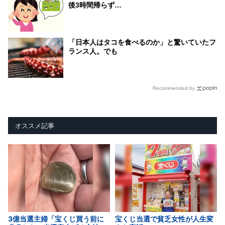
後3時間帰らず…
「日本人はタコを食べるのか」と驚いていたフ
ランス人。でも
Recommended by
オススメ記事
3億当選主婦「宝くじ買う前に
宝くじ当選で貧乏女性が人生変