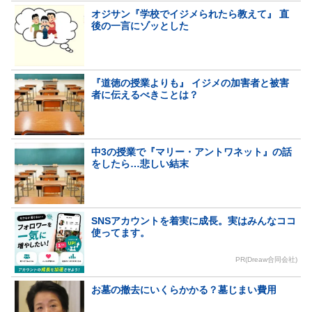
オジサン『学校でイジメられたら教えて』 直
後の一言にゾッとした
『道徳の授業よりも』 イジメの加害者と被害
者に伝えるべきことは？
中3の授業で『マリー・アントワネット』の話
をしたら…悲しい結末
SNSアカウントを着実に成長。実はみんなココ
使ってます。
PR(Dreaw合同会社)
お墓の撤去にいくらかかる？墓じまい費用