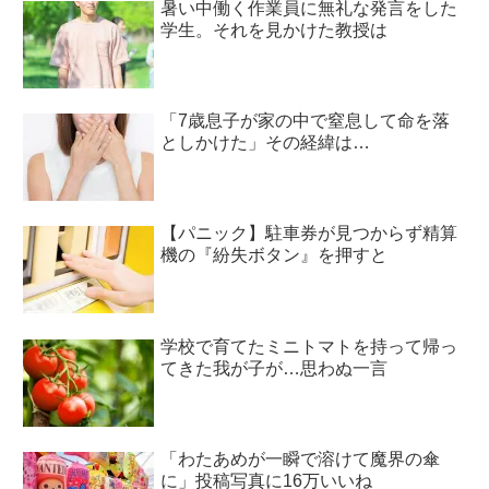
暑い中働く作業員に無礼な発言をした
学生。それを見かけた教授は
「7歳息子が家の中で窒息して命を落
としかけた」その経緯は…
【パニック】駐車券が見つからず精算
機の『紛失ボタン』を押すと
学校で育てたミニトマトを持って帰っ
てきた我が子が…思わぬ一言
「わたあめが一瞬で溶けて魔界の傘
に」投稿写真に16万いいね