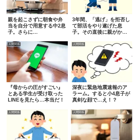
親を起こさずに朝食や弁
3年間、「逃げ」を拒否し
当を自分で用意する中2息
て部活をやり遂げた息
子。さらに…
子。その直後に親がかけ
た言葉は…
人間関係
人間関係
『母からの圧がすごい』
深夜に緊急地震速報のア
とある学生が受け取った
ラーム。すると小4息子が
LINEを見たら…本当だ！
真剣な顔で…え！？
人間関係
人間関係