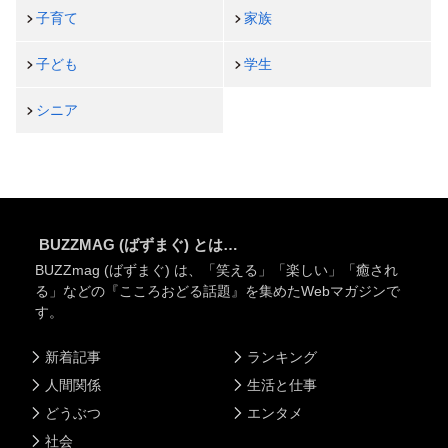
子育て
家族
子ども
学生
シニア
BUZZMAG (ばずまぐ) とは…
BUZZmag (ばずまぐ) は、「笑える」「楽しい」「癒され
る」などの『こころおどる話題』を集めたWebマガジンで
す。
新着記事
ランキング
人間関係
生活と仕事
どうぶつ
エンタメ
社会