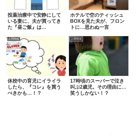
投薬治療中で安静にして
ホテルで空のティッシュ
いる妻に、夫が買ってき
BOXを見た夫が、フロン
た『昼ご飯』は…
トに…思わぬ一言
人間関係
人間関係
休校中の育児にイライラ
17時頃のスーパーで泣き
したら、『コレ』を買う
叫ぶ2歳児。その理由に…
べきかも…！？
笑うしかない！？