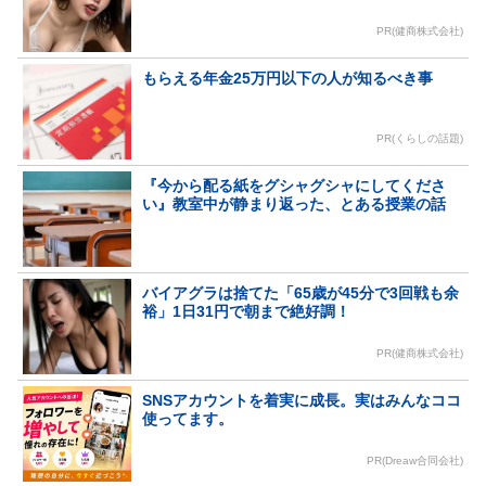
PR(健商株式会社)
もらえる年金25万円以下の人が知るべき事
PR(くらしの話題)
『今から配る紙をグシャグシャにしてくださ
い』教室中が静まり返った、とある授業の話
バイアグラは捨てた「65歳が45分で3回戦も余
裕」1日31円で朝まで絶好調！
PR(健商株式会社)
SNSアカウントを着実に成長。実はみんなココ
使ってます。
PR(Dreaw合同会社)