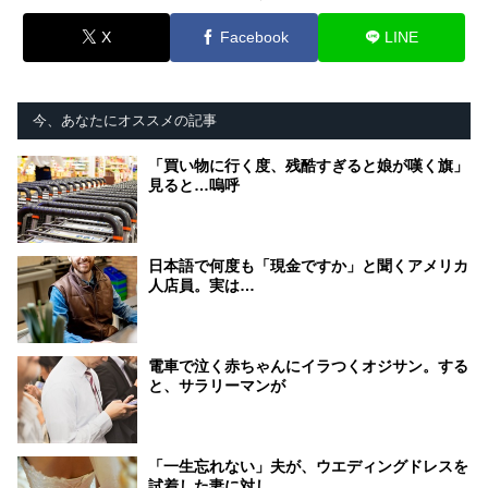
X
Facebook
LINE
今、あなたにオススメの記事
「買い物に行く度、残酷すぎると娘が嘆く旗」
見ると…嗚呼
日本語で何度も「現金ですか」と聞くアメリカ
人店員。実は…
電車で泣く赤ちゃんにイラつくオジサン。する
と、サラリーマンが
「一生忘れない」夫が、ウエディングドレスを
試着した妻に対し…