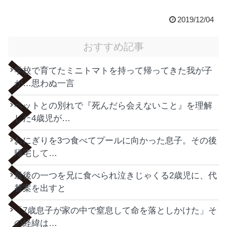
2019/12/04
おすすめ記事
学校で育てたミニトマトを持って帰ってきた我が子
が…思わぬ一言
ペットとの別れで『死んだら会えないこと』を理解
した4歳児が…
おにぎりを3つ食べてプールに向かった息子。その後
帰宅して…
最後の一つを兄に食べられ泣きじゃくる2歳児に、代
替案を出すと
「7歳息子が家の中で窒息して命を落としかけた」そ
の経緯は…