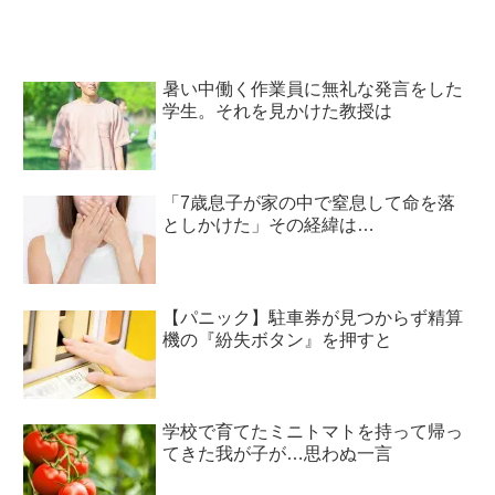
暑い中働く作業員に無礼な発言をした
学生。それを見かけた教授は
「7歳息子が家の中で窒息して命を落
としかけた」その経緯は…
【パニック】駐車券が見つからず精算
機の『紛失ボタン』を押すと
学校で育てたミニトマトを持って帰っ
てきた我が子が…思わぬ一言