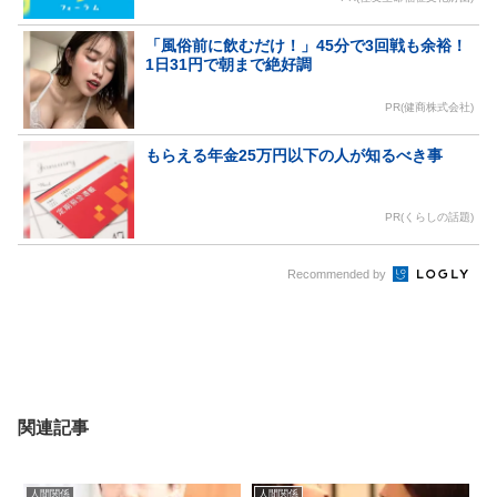
「風俗前に飲むだけ！」45分で3回戦も余裕！
1日31円で朝まで絶好調
PR(健商株式会社)
もらえる年金25万円以下の人が知るべき事
PR(くらしの話題)
Recommended by
関連記事
人間関係
人間関係