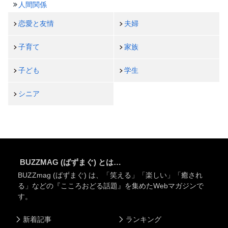
人間関係
恋愛と友情
夫婦
子育て
家族
子ども
学生
シニア
BUZZMAG (ばずまぐ) とは…
BUZZmag (ばずまぐ) は、「笑える」「楽しい」「癒され
る」などの『こころおどる話題』を集めたWebマガジンで
す。
新着記事
ランキング