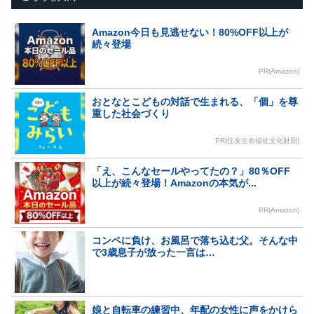
Amazon今日も見逃せない！80%OFF以上が
続々登場
PR(Amazon)
おとなとこどもの対話で生まれる、「個」を尊
重した社会づくり
PR(住友生命福祉文化財団)
「え、こんなセールやってたの？」80％OFF
以上が続々登場！Amazonの本気が...
PR(Amazon)
コンペに負け、お風呂で落ち込む父。そんな中
で3歳息子が放った一言は…
娘と自転車の練習中、年配の女性に声をかけら