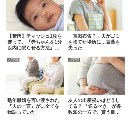
【驚愕】ティッシュ1枚を
「宣戦布告？」夫がゴミ
使って、『赤ちゃんを1分
を捨てた場所に…言葉を
以内に眠らせる方法』が
失った
あった！？
人間関係
人間関係
熟年離婚を言い渡された
友人の出産祝いはどうし
『夫の一言』が…全てを
てる？ 「送るべき」が多
物語っていた
数派の一方で、貰う側か
らは…