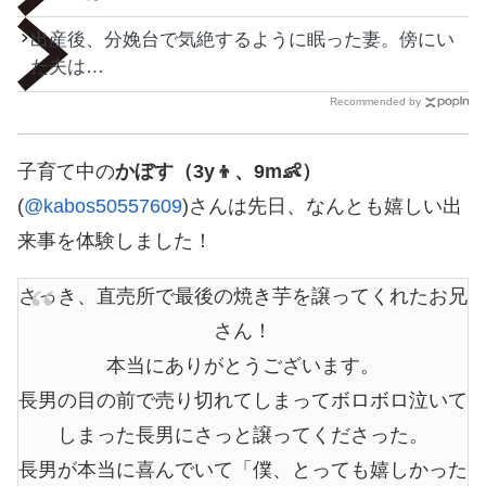
出産後、分娩台で気絶するように眠った妻。傍にい
た夫は…
Recommended by
子育て中の
かぼす（3y👦、9m👶）
(
@kabos50557609
)さんは先日、なんとも嬉しい出
来事を体験しました！
さっき、直売所で最後の焼き芋を譲ってくれたお兄
さん！
本当にありがとうございます。
長男の目の前で売り切れてしまってボロボロ泣いて
しまった長男にさっと譲ってくださった。
長男が本当に喜んでいて「僕、とっても嬉しかった