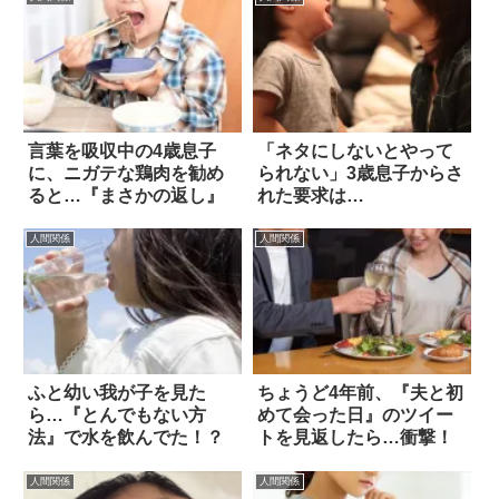
言葉を吸収中の4歳息子
「ネタにしないとやって
に、ニガテな鶏肉を勧め
られない」3歳息子からさ
ると…『まさかの返し』
れた要求は…
人間関係
人間関係
ふと幼い我が子を見た
ちょうど4年前、『夫と初
ら…『とんでもない方
めて会った日』のツイー
法』で水を飲んでた！？
トを見返したら…衝撃！
人間関係
人間関係