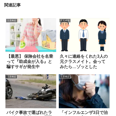
関連記事
注意喚起
注意喚起
【最悪】 保険会社を名乗
久々に連絡をくれた3人の
って『助成金が入る』と
元クラスメイト。会って
騙すサギが発生中
みたら…ゾッとした
注意喚起
注意喚起
バイク事故で運ばれたラ
「インフルエンザ3日で治