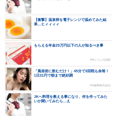
【衝撃】温泉卵を電子レンジで温めてみた結
果…ヒィィィィ
もらえる年金25万円以下の人が知るべき事
PR(くらしの話題)
「風俗前に飲むだけ！」45分で3回戦も余裕！
1日31円で朝まで絶好調
PR(健商株式会社)
JKへ料理を教える事になり、何を作ってみた
いか聞いてみたら…え