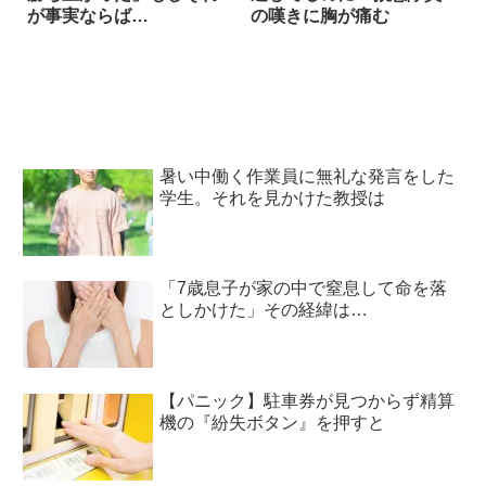
が事実ならば…
の嘆きに胸が痛む
暑い中働く作業員に無礼な発言をした
学生。それを見かけた教授は
「7歳息子が家の中で窒息して命を落
としかけた」その経緯は…
【パニック】駐車券が見つからず精算
機の『紛失ボタン』を押すと