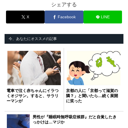
シェアする
X
Facebook
LINE
今、あなたにオススメの記事
電車で泣く赤ちゃんにイラつ
京都の人に「京都って滋賀の
くオジサン。すると、サラリ
隣？」と聞いたら…続く展開
ーマンが
に笑った
男性が『睡眠時無呼吸症候群』だと自覚したき
っかけは…マジか