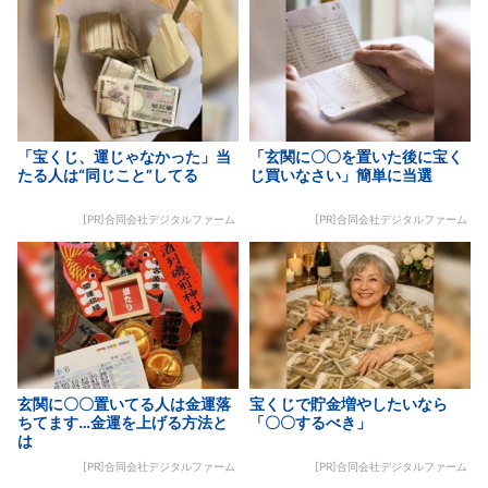
「宝くじ、運じゃなかった」当
「玄関に〇〇を置いた後に宝く
たる人は“同じこと”してる
じ買いなさい」簡単に当選
[PR]合同会社デジタルファーム
[PR]合同会社デジタルファーム
玄関に〇〇置いてる人は金運落
宝くじで貯金増やしたいなら
ちてます…金運を上げる方法と
「〇〇するべき」
は
[PR]合同会社デジタルファーム
[PR]合同会社デジタルファーム