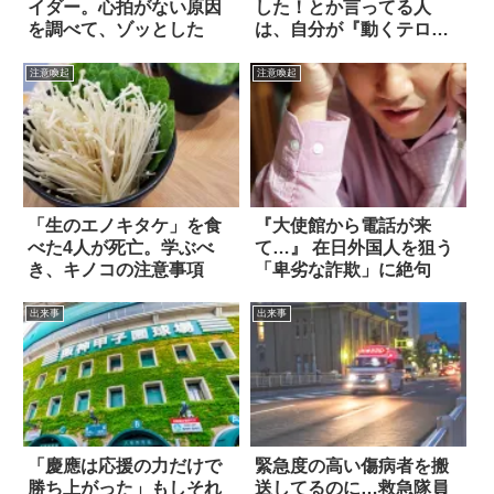
イダー。心拍がない原因
した！とか言ってる人
を調べて、ゾッとした
は、自分が『動くテロ』
だと自覚して」
注意喚起
注意喚起
「生のエノキタケ」を食
『大使館から電話が来
べた4人が死亡。学ぶべ
て…』 在日外国人を狙う
き、キノコの注意事項
「卑劣な詐欺」に絶句
出来事
出来事
「慶應は応援の力だけで
緊急度の高い傷病者を搬
勝ち上がった」もしそれ
送してるのに…救急隊員