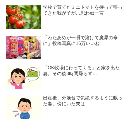
学校で育てたミニトマトを持って帰っ
てきた我が子が…思わぬ一言
「わたあめが一瞬で溶けて魔界の傘
に」投稿写真に16万いいね
「OK牧場に行ってくる」と家を出た
妻。その後3時間帰らず…
出産後、分娩台で気絶するように眠っ
た妻。傍にいた夫は…