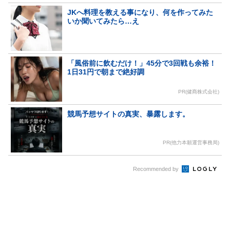
JKへ料理を教える事になり、何を作ってみた
いか聞いてみたら…え
「風俗前に飲むだけ！」45分で3回戦も余裕！
1日31円で朝まで絶好調
PR(健商株式会社)
競馬予想サイトの真実、暴露します。
PR(他力本願運営事務局)
Recommended by