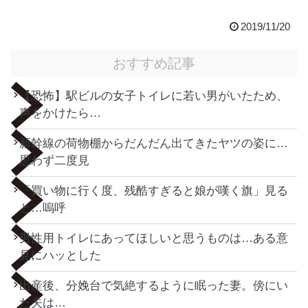
2019/11/20
おすすめ記事
【恐怖】駅ビルの女子トイレに若い男がいたため、
声をかけたら…
新幹線の荷物棚からだんだん出てきたヤツの姿に…
思わず二度見
「買い物に行く度、残酷すぎると娘が嘆く旗」見る
と…嗚呼
男性用トイレにあってほしいと思うものは…ある意
見にハッとした
出産後、分娩台で気絶するように眠った妻。傍にい
た夫は…