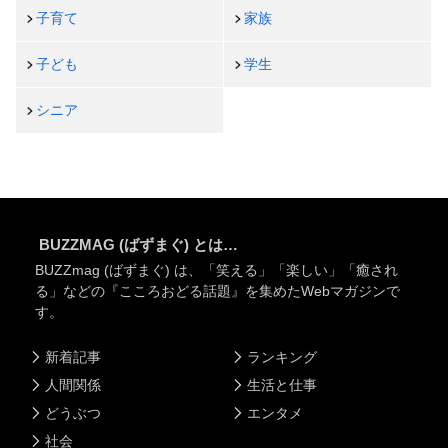
子育て
家族
子ども
学生
シニア
BUZZMAG (ばずまぐ) とは…
BUZZmag (ばずまぐ) は、「笑える」「楽しい」「癒され
る」などの『こころおどる話題』を集めたWebマガジンで
す。
新着記事
ランキング
人間関係
生活と仕事
どうぶつ
エンタメ
社会