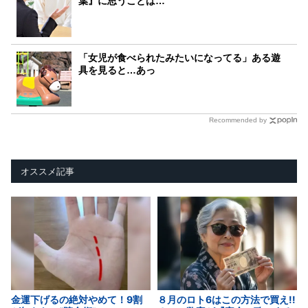
葉』に思うことは…
「女児が食べられたみたいになってる」ある遊
具を見ると…あっ
Recommended by
オススメ記事
金運下げるの絶対やめて！9割
８月のロト6はこの方法で買え!!