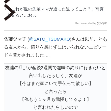
「これが世の先輩ママが通った道ってこと？」写真
を見ると…おぉ
Recommended by
佐藤ツマ子
(
@SATO_TSUMAKO
)さんは以前、とあ
る友人から、憤りを感じずにはいられないエピソー
ドを聞かされました…。
友達の旦那が産後3週間で趣味の釣りに行きたいと
言い出したらしく、友達が
【今はまだ家にいて手伝って欲しい】
と言ったら
【俺もう１ヶ月も我慢してるよ！】
と言われたらしいので