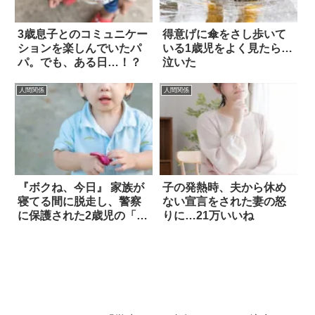
3歳息子とのコミュニケー
得意げに傘をさし歩いて
ションを楽しんでいたパ
いる1歳児をよく見たら…
パ。でも、ある日…！？
泣いた
人間関係
人間関係
『ボクね、今日』 家族が
子の発熱時、夫から休め
寝てる間に脱走し、警察
ない宣言をされた妻の怒
に保護された2歳児の「第
りに…21万いいね
一声」は？