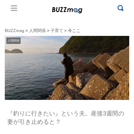
BUZZmag
>
人間関係
>
子育て
> 今ここ
人間関係
『釣りに行きたい』という夫。産後3週間の
妻が引き止めると？