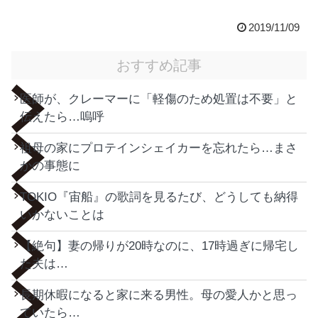
2019/11/09
おすすめ記事
医師が、クレーマーに「軽傷のため処置は不要」と
伝えたら…嗚呼
祖母の家にプロテインシェイカーを忘れたら…まさ
かの事態に
TOKIO『宙船』の歌詞を見るたび、どうしても納得
いかないことは
【絶句】妻の帰りが20時なのに、17時過ぎに帰宅し
た夫は…
長期休暇になると家に来る男性。母の愛人かと思っ
ていたら…