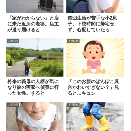
「家がわからない」と店
集団生活が苦手な小2息
に来た近所の老婆。店主
子。下校時間に帰宅せ
が送り届けると…
ず、心配していたら
人間関係
人間関係
将来の義母の人柄が気に
「このお腹のぽんぽこ具
なり彼の実家へ偵察に行
合かわいすぎない？」見
った女性。すると
ると…キュン
人間関係
人間関係