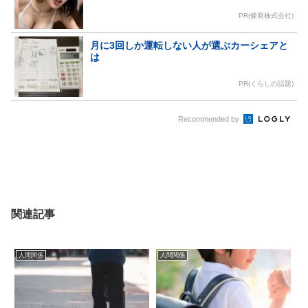
PR(健商株式会社)
月に3回しか運転しない人が選ぶカーシェアと
は
PR(くらしの話題)
Recommended by
関連記事
人間関係
人間関係