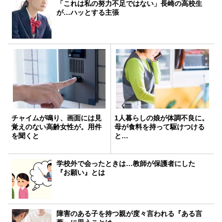
「これは私の努力不足ではない」長崎の高校生
が…ハッとする主張
チャイムが鳴り、画面には見
1人暮らしの娘が体調不良に。
覚えのない高齢女性が。用件
母が食料を持って駆けつける
を聞くと
と…
学校外で会ったときは…教師が保護者にした
『お願い』とは
障害のある子を持つ親が度々言われる『ある言