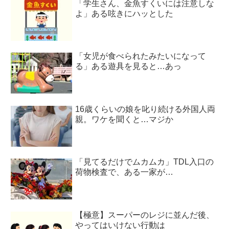
「学生さん、金魚すくいには注意しな
よ」ある呟きにハッとした
「女児が食べられたみたいになって
る」ある遊具を見ると…あっ
16歳くらいの娘を叱り続ける外国人両
親。ワケを聞くと…マジか
「見てるだけでムカムカ」TDL入口の
荷物検査で、ある一家が…
【極意】スーパーのレジに並んだ後、
やってはいけない行動は