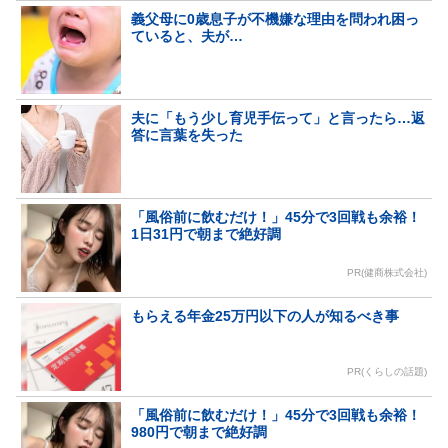
義父母に0歳息子が不機嫌な理由を問われ困っ
ていると、夫が…
夫に「もう少し育児手伝って」と言ったら…返
答に言葉を失った
「風俗前に飲むだけ！」45分で3回戦も余裕！
1日31円で朝まで絶好調
PR(健商株式会社)
もらえる年金25万円以下の人が知るべき事
PR(くらしの話題)
「風俗前に飲むだけ！」45分で3回戦も余裕！
980円で朝まで絶好調