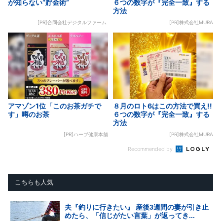
が知らない“貯金術”
６つの数字が『完全一致』する
方法
[PR]合同会社デジタルファーム
[PR]株式会社MURA
アマゾン1位「このお茶ガチで
８月のロト6はこの方法で買え!!
す」噂のお茶
６つの数字が『完全一致』する
方法
[PR]ハーブ健康本舗
[PR]株式会社MURA
Recommended by
こちらも人気
夫『釣りに行きたい』 産後3週間の妻が引き止
めたら、「信じがたい言葉」が返ってき...