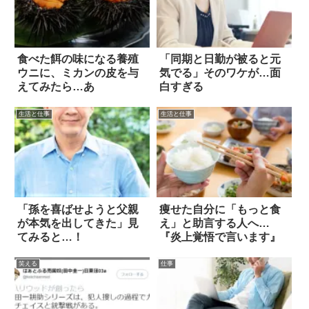
食べた餌の味になる養殖
「同期と日勤が被ると元
ウニに、ミカンの皮を与
気でる」そのワケが…面
えてみたら…あ
白すぎる
生活と仕事
生活と仕事
「孫を喜ばせようと父親
痩せた自分に「もっと食
が本気を出してきた」見
え」と助言する人へ…
てみると…！
『炎上覚悟で言います』
笑える
仕事