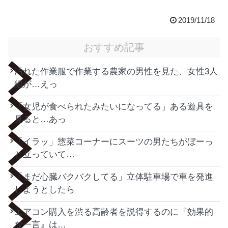
2019/11/18
おすすめ記事
汚れた作業服で作業する農家の男性を見た、女性3人
組が…えっ
「女児が食べられたみたいになってる」ある遊具を
見ると…あっ
「イラッ」惣菜コーナーにスーツの男たちがぼーっ
と立っていて…
「まだ心臓バクバクしてる」立体駐車場で車を発進
しようとしたら
エアコン購入を渋る高齢者を説得するのに『効果的
な一言』は…