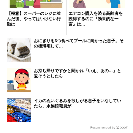
【極意】スーパーのレジに並
エアコン購入を渋る高齢者を
んだ後、やってはいけない行
説得するのに『効果的な一
動は
言』は…
おにぎりを3つ食べてプールに向かった息子。そ
の後帰宅して…
お持ち帰りですかと聞かれ「いえ、あの…」と
返そうとしたら
イカのぬいぐるみを欲しがる息子をいなしてい
たら、水族館職員が
Recommended by