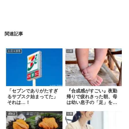
関連記事
お店＆接客
話題
「セブンでありがたすぎ
『合成感がすごい』夜勤
るサブスク始まってた」
帰りで疲れきった朝、母
それは…！
は幼い息子の「足」を見
て仰天した！
体験談
仕事