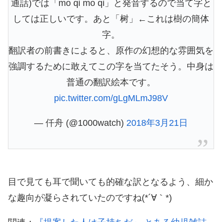
通話)では「mo qi mo qi」と発音するので当て字と
しては正しいです。あと「树」←これは樹の簡体
字。
翻訳者の前書きによると、原作の幻想的な雰囲気を
強調するために敢えてこの字を当てたそう。中身は
普通の翻訳絵本です。
pic.twitter.com/gLgMLmJ98V
— 仟舟 (@1000watch)
2018年3月21日
目で見ても耳で聞いても的確な訳となるよう、細か
な趣向が凝らされていたのですね(*´∀｀*)