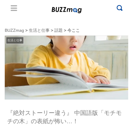
BUZZmag
>
生活と仕事
>
話題
> 今ここ
生活と仕事
『絶対ストーリー違う』 中国語版「モチモ
チの木」の表紙が怖い…！