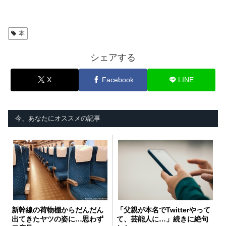
本
シェアする
X
Facebook
LINE
今、あなたにオススメの記事
新幹線の荷物棚からだんだん
「父親が本名でTwitterやって
出てきたヤツの姿に…思わず
て、芸能人に…」続きに絶句