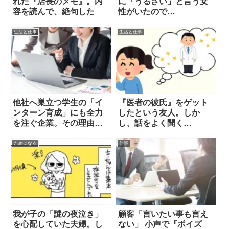
れた『店長のメモ』。内
に「うるさい」と言う女
容を読んで、絶句した
性がいたので…
生活と仕事
生活と仕事
他社へ巣立つ学生の「イ
『医者の彼氏』をゲット
ンターン育成」にも全力
したという友人。しか
を注ぐ企業。その理由
し、話をよく聞く
は…
と…！？
ためになる
仕事
我が子の「謎の夜泣き」
顧客「言いたい事も言え
を心配していた夫婦。し
ない」 小声で『ポイズ