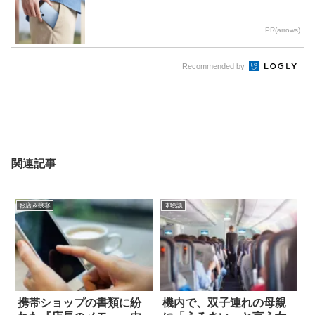
PR(arrows)
Recommended by
関連記事
お店＆接客
体験談
携帯ショップの書類に紛
機内で、双子連れの母親