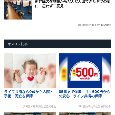
新幹線の荷物棚からだんだん出てきたヤツの姿
に…思わず二度見
Recommended by
オススメ記事
ライフ共済なら0歳から入院・
85歳まで保障 月々500円から
手術・死亡を保障
の安心 ライフ共済の保障
[PR]愛知県共済生活協同組合
[PR]愛知県共済生活協同組合