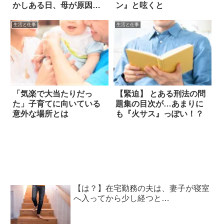
かしある日、母が原因に
ン』と呟くと
気づいた！ 4枚
生活と仕事
生活と仕事
「気楽で大当たりだっ
【緊迫】 とある刑法の問
た」子育てに向いている
題集の目次が…あまりに
意外な場所とは
も『火サス』っぽい！？
【は？】在宅勤務の夫は、妻子が寝室
へ入ってから少し経つと…