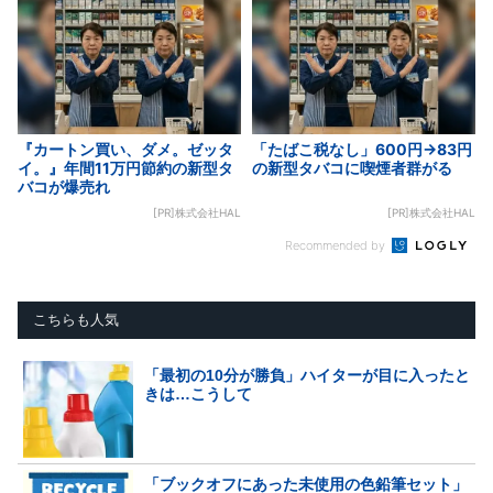
『カートン買い、ダメ。ゼッタ
「たばこ税なし」600円→83円
イ。』年間11万円節約の新型タ
の新型タバコに喫煙者群がる
バコが爆売れ
[PR]株式会社HAL
[PR]株式会社HAL
Recommended by
こちらも人気
「最初の10分が勝負」ハイターが目に入ったと
きは…こうして
「ブックオフにあった未使用の色鉛筆セット」