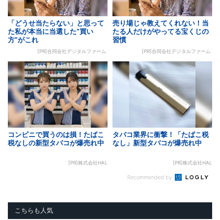
「どうせ当たらない」と思って
売り場じゃ教えてくれない！当
た私が本当に当選した“買い
たる人だけがやってる宝くじの
方”がこれ
習慣
[PR]合同会社デジタルファーム
[PR]合同会社デジタルファーム
コンビニで買うのは損！たばこ
タバコ業界に衝撃！「たばこ税
税なしの新型タバコが爆売れ中
なし」新型タバコが爆売れ中
[PR]株式会社HAL
[PR]株式会社HAL
Recommended by
こちらも人気