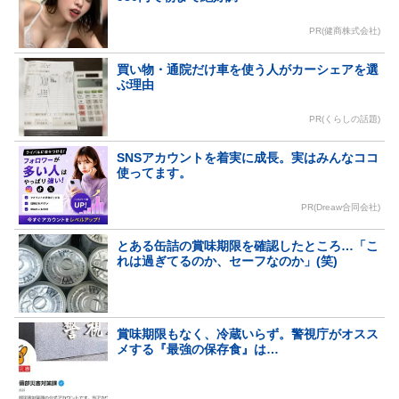
PR(健商株式会社)
買い物・通院だけ車を使う人がカーシェアを選
ぶ理由
PR(くらしの話題)
SNSアカウントを着実に成長。実はみんなココ
使ってます。
PR(Dreaw合同会社)
とある缶詰の賞味期限を確認したところ…「こ
れは過ぎてるのか、セーフなのか」(笑)
賞味期限もなく、冷蔵いらず。警視庁がオスス
メする『最強の保存食』は…