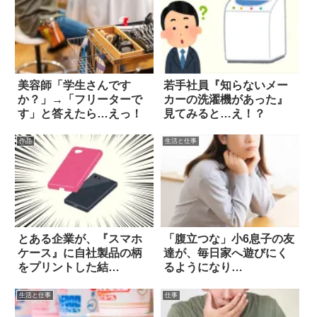
美容師「学生さんです
若手社員『知らないメー
か？」→「フリーターで
カーの洗濯機があった』
す」と答えたら…えっ！
見てみると…え！？
作品
生活と仕事
とある企業が、『スマホ
「腹立つな」小6息子の友
ケース』に自社製品の柄
達が、毎日家へ遊びにく
をプリントした結
るようになり…
果…！？
生活と仕事
仕事