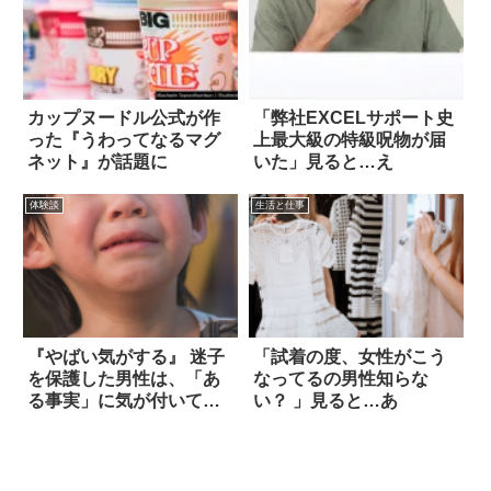
カップヌードル公式が作
「弊社EXCELサポート史
った『うわってなるマグ
上最大級の特級呪物が届
ネット』が話題に
いた」見ると…え
体験談
生活と仕事
『やばい気がする』 迷子
「試着の度、女性がこう
を保護した男性は、「あ
なってるの男性知らな
る事実」に気が付いてゾ
い？ 」見ると…あ
ッとした