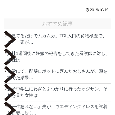
2019/10/19
おすすめ記事
「見てるだけでムカムカ」TDL入口の荷物検査で、
ある一家が…
入社1週間後に妊娠の報告をしてきた看護師に対し、
会社は…
食堂にて。配膳ロボットに喜んだおじさんが、頭を
撫でた結果…
女子中学生にわざとぶつかりに行ったオジサン。そ
れを見た女性は
「一生忘れない」夫が、ウエディングドレスを試着
した妻に対し…