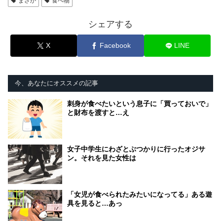
まさか
食べ物
シェアする
X
Facebook
LINE
今、あなたにオススメの記事
刺身が食べたいという息子に「買っておいで」
と財布を渡すと…え
女子中学生にわざとぶつかりに行ったオジサ
ン。それを見た女性は
「女児が食べられたみたいになってる」ある遊
具を見ると…あっ