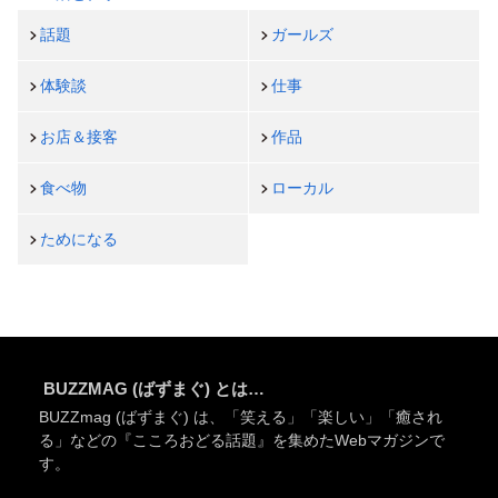
話題
ガールズ
体験談
仕事
お店＆接客
作品
食べ物
ローカル
ためになる
BUZZMAG (ばずまぐ) とは…
BUZZmag (ばずまぐ) は、「笑える」「楽しい」「癒され
る」などの『こころおどる話題』を集めたWebマガジンで
す。