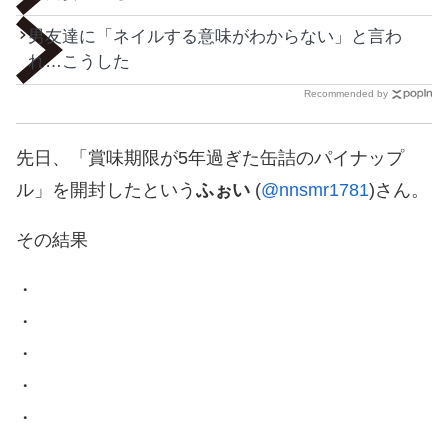
男友達に「ネイルする意味がわからない」と言わ
れ…こうした
Recommended by
先日、「賞味期限が5年過ぎた缶詰のパイナップ
ル」を開封したという
ふぉい
(
@nnsmr1781
)さん。
その結果
・
・
・
・
・