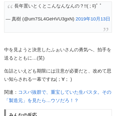
長年置いとくとこんなんなんの？!!( ; ﾛ)ﾟ ﾟ
— 真樹 (@um7SL4GeHVU3gxN)
2019年10月13日
中を見ようと決意したふぉいさんの勇気へ、拍手を
送るとともに…(笑)
缶詰といえども期限には注意が必要だと、改めて思
い知らされる一幕ですね(；∀； )
関連：
コスパ抜群で、重宝していた生パスタ。その
「製造元」を見たら…ウソだろ！？
みんなの反応