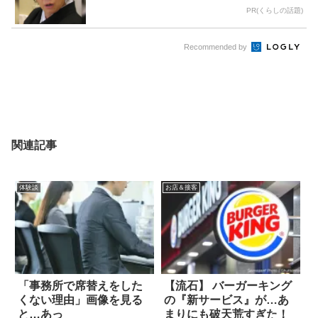
PR(くらしの話題)
Recommended by
関連記事
体験談
お店＆接客
「事務所で席替えをした
【流石】 バーガーキング
くない理由」画像を見る
の『新サービス』が…あ
と…あっ
まりにも破天荒すぎた！