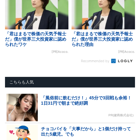
「君はまるで株価の天気予報士
「君はまるで株価の天気予報士
だ」僕が世界三大投資家に認め
だ」僕が世界三大投資家に認め
られたワケ
られた理由
[PR]Acoco.
[PR]Acoco.
Recommended by
こちらも人気
「風俗前に飲むだけ！」45分で3回戦も余裕！
1日31円で朝まで絶好調
PR(健商株式会社)
チョコパイを「大事だから」と1個だけ持って
出た5歳児。でも