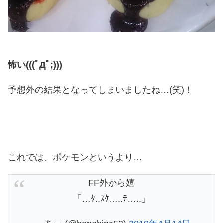
怖い(((ﾟДﾟ;)))
予想外の結果となってしまいましたね…(笑)！
これでは、ポケモンというより…
FF外から嬉
「…ﾀ..ｽｹ…..ﾃ…..」