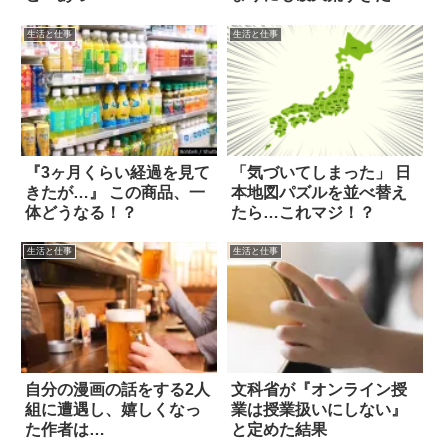
生活と仕事
生活と仕事
『3ヶ月くらい経過を見て
「気づいてしまった」 日
きたが…』 この商品、一
本地図パズルを並べ替え
体どうなる！？
たら…これマジ！？
生活と仕事
生活と仕事
自分の漫画の話をする2人
文科省が『オンライン授
組に遭遇し、嬉しくなっ
業は授業扱いにしない』
た作者は…
と定めた結果