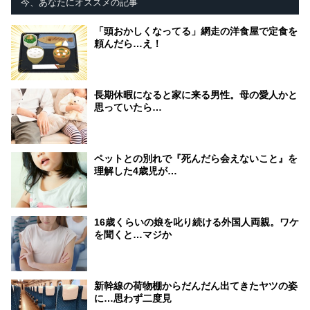
今、あなたにオススメの記事
「頭おかしくなってる」網走の洋食屋で定食を
頼んだら…え！
長期休暇になると家に来る男性。母の愛人かと
思っていたら…
ペットとの別れで『死んだら会えないこと』を
理解した4歳児が…
16歳くらいの娘を叱り続ける外国人両親。ワケ
を聞くと…マジか
新幹線の荷物棚からだんだん出てきたヤツの姿
に…思わず二度見