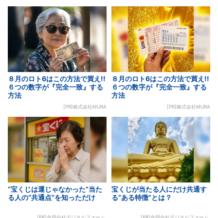
８月のロト6はこの方法で買え!!
８月のロト6はこの方法で買え!!
６つの数字が『完全一致』する
６つの数字が『完全一致』する
方法
方法
[PR]株式会社MURA
[PR]株式会社MURA
“宝くじは運じゃなかった”当た
宝くじが当たる人にだけ共通す
る人の“共通点”を知っただけ
る“ある特徴”とは？
[PR]合同会社デジタルファーム
[PR]合同会社デジタルファーム