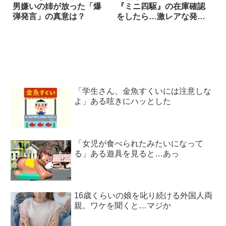
男嫌いの姉が放った「爆
『ミニ四駆』の在庫確認
弾発言」の真意は？
をしたら…激レアな発
見！？
「学生さん、金魚すくいには注意しな
よ」ある呟きにハッとした
「女児が食べられたみたいになって
る」ある遊具を見ると…あっ
16歳くらいの娘を叱り続ける外国人両
親。ワケを聞くと…マジか