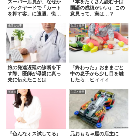
スーパー店員が、なぜか
『本をたくさん読む子は
バックヤードで「カート
国語の成績がいい』 この
を押す客」に遭遇。慌て
意見って、実は…？
て注意すると？
生活と仕事
生活と仕事
娘の発達遅延の診断を下
「終わった」おままごと
す際、医師が母親に真っ
中の息子から少し目を離
先に伝えたことは
したら…ヒィィィ
笑える
生活と仕事
『色んなオス試してる』
元おもちゃ屋の店主に