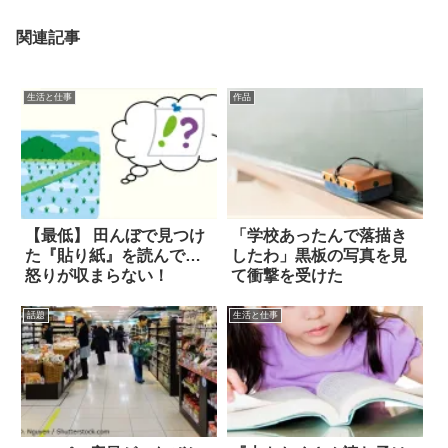
関連記事
生活と仕事
作品
【最低】 田んぼで見つけ
「学校あったんで落描き
た『貼り紙』を読んで…
したわ」黒板の写真を見
怒りが収まらない！
て衝撃を受けた
話題
生活と仕事