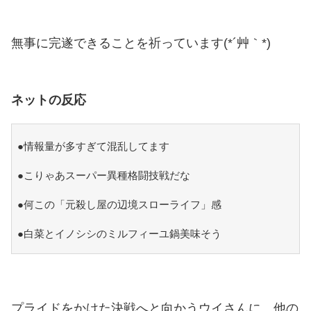
無事に完遂できることを祈っています(*´艸｀*)
ネットの反応
●情報量が多すぎて混乱してます
●こりゃあスーパー異種格闘技戦だな
●何この「元殺し屋の辺境スローライフ」感
●白菜とイノシシのミルフィーユ鍋美味そう
プライドをかけた決戦へと向かうウイさんに、他の