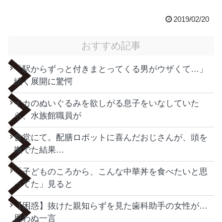
2019/02/20
おすすめ記事
「駅からずっと付きまとってくる男がウザくて…」
続く展開に驚愕
イカのぬいぐるみを欲しがる息子をいなしていた
ら、水族館職員が
食堂にて。配膳ロボットに喜んだおじさんが、頭を
撫でた結果…
「子どものころから、こんな中華丼を食べたいと思
ってた」見ると
【困惑】抜けた親知らずを見た歯科助手の女性が…
思わぬ一言