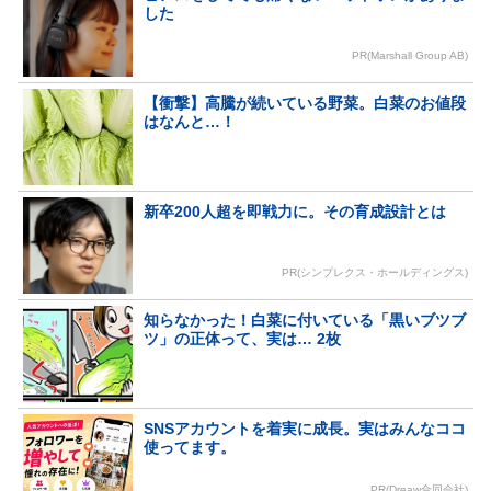
した
PR(Marshall Group AB)
【衝撃】高騰が続いている野菜。白菜のお値段
はなんと…！
新卒200人超を即戦力に。その育成設計とは
PR(シンプレクス・ホールディングス)
知らなかった！白菜に付いている「黒いブツブ
ツ」の正体って、実は… 2枚
SNSアカウントを着実に成長。実はみんなココ
使ってます。
PR(Dreaw合同会社)