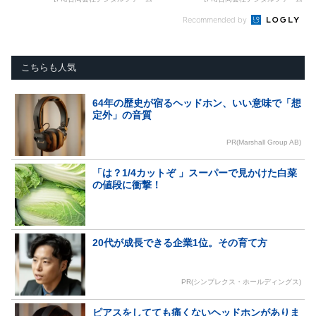
Recommended by
こちらも人気
64年の歴史が宿るヘッドホン、いい意味で「想
定外」の音質
PR(Marshall Group AB)
「は？1/4カットぞ 」スーパーで見かけた白菜
の値段に衝撃！
20代が成長できる企業1位。その育て方
PR(シンプレクス・ホールディングス)
ピアスをしてても痛くないヘッドホンがありま