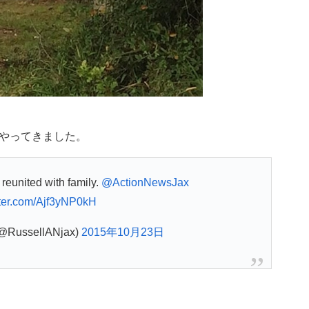
やってきました。
 reunited with family.
@ActionNewsJax
tter.com/Ajf3yNP0kH
(@RussellANjax)
2015年10月23日