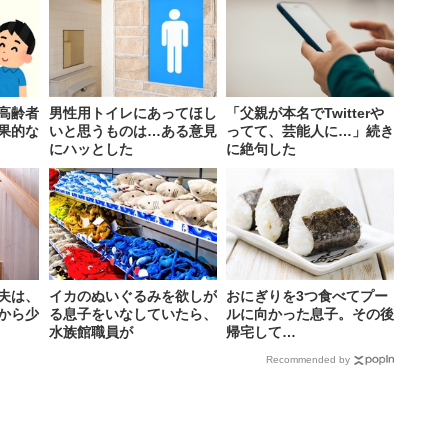
高齢者
男性用トイレにあってほし
「父親が本名でTwitterや
果的な
いと思うものは…ある意見
ってて、芸能人に…」続き
にハッとした
に絶句した
夫は、
イカのぬいぐるみを欲しが
おにぎりを3つ食べてプー
から少
る息子をいなしていたら、
ルに向かった息子。その後
水族館職員が
帰宅して…
Recommended by