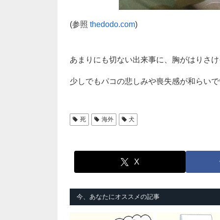
(参照
thedodo.com
)
あまりにも切ない出来事に、胸がはりさけ
少しでもパコの悲しみや喪失感が和らいで
死
海外
犬
X
今、あなたにオススメの記事