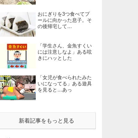
おにぎりを3つ食べてプ
ールに向かった息子。そ
の後帰宅して…
「学生さん、金魚すくい
には注意しなよ」ある呟
きにハッとした
「女児が食べられたみた
いになってる」ある遊具
を見ると…あっ
新着記事をもっと見る