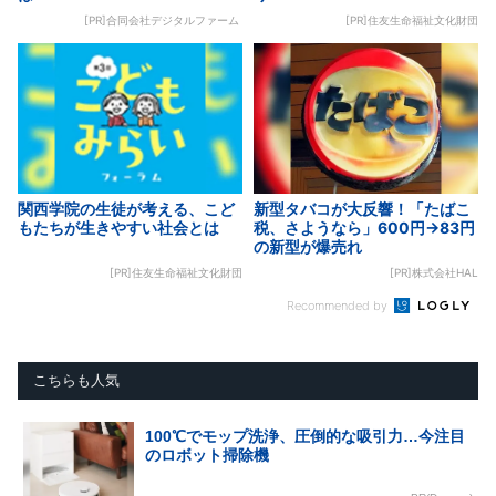
[PR]合同会社デジタルファーム
[PR]住友生命福祉文化財団
関西学院の生徒が考える、こど
新型タバコが大反響！「たばこ
もたちが生きやすい社会とは
税、さようなら」600円→83円
の新型が爆売れ
[PR]住友生命福祉文化財団
[PR]株式会社HAL
Recommended by
こちらも人気
100℃でモップ洗浄、圧倒的な吸引力…今注目
のロボット掃除機