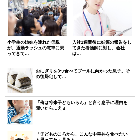
小学生の姉妹を連れた母親
入社1週間後に妊娠の報告をし
が、通勤ラッシュの電車に乗
てきた看護師に対し、会社
ってきて…
は…
おにぎりを3つ食べてプールに向かった息子。そ
の後帰宅して…
「俺は将来子どもいらん」と言う息子に理由を
聞いたら…えぇ
「子どものころから、こんな中華丼を食べたい
と思ってた」見ると