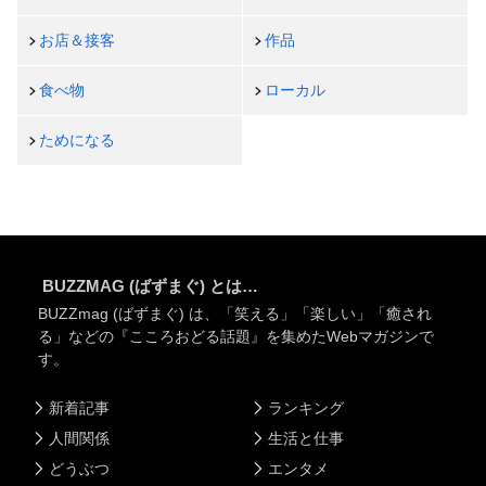
お店＆接客
作品
食べ物
ローカル
ためになる
BUZZMAG (ばずまぐ) とは…
BUZZmag (ばずまぐ) は、「笑える」「楽しい」「癒され
る」などの『こころおどる話題』を集めたWebマガジンで
す。
新着記事
ランキング
人間関係
生活と仕事
どうぶつ
エンタメ