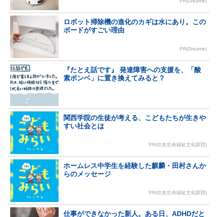
PR(Dreame)
ロボット掃除機の進化のカギは水にあり。この
ボードがすごい理由
PR(Dreame)
『たとえ話です』 発達障害への支援を、「酸
素ボンベ」に置き換えてみると？
関西学院の生徒が考える、こどもたちが生きや
すい社会とは
PR(住友生命福祉文化財団)
ホームレス中学生を経験した麒麟・田村さんか
らのメッセージ
PR(住友生命福祉文化財団)
仕事ができなかった新人。ある日、ADHDだと