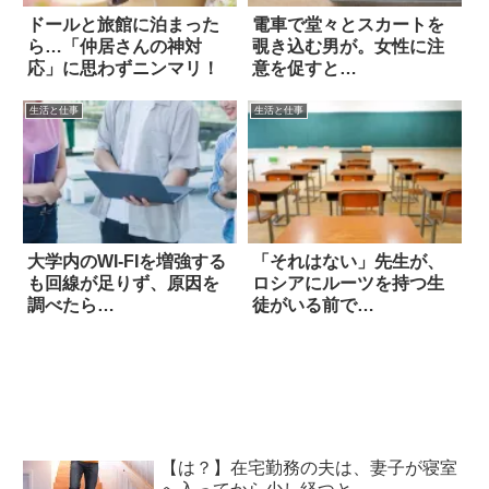
ドールと旅館に泊まった
電車で堂々とスカートを
ら…「仲居さんの神対
覗き込む男が。女性に注
応」に思わずニンマリ！
意を促すと…
生活と仕事
生活と仕事
大学内のWI-FIを増強する
「それはない」先生が、
も回線が足りず、原因を
ロシアにルーツを持つ生
調べたら…
徒がいる前で…
【は？】在宅勤務の夫は、妻子が寝室