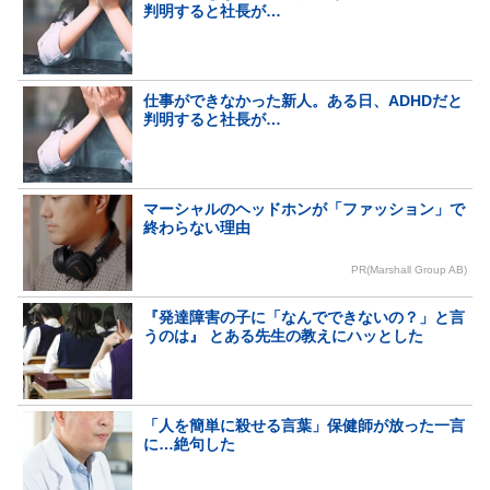
判明すると社長が…
仕事ができなかった新人。ある日、ADHDだと
判明すると社長が…
マーシャルのヘッドホンが「ファッション」で
終わらない理由
PR(Marshall Group AB)
『発達障害の子に「なんでできないの？」と言
うのは』 とある先生の教えにハッとした
「人を簡単に殺せる言葉」保健師が放った一言
に…絶句した