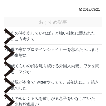
2018/03/21
おすすめ記事
「あの時ああしていれば」と強い後悔に襲われた
ら…こう考えて
祖母の家にプロテインシェイカーを忘れたら…まさ
かの事態に
16歳くらいの娘を叱り続ける外国人両親。ワケを聞
くと…マジか
「父親が本名でTwitterやってて、芸能人に…」続き
に絶句した
イカのぬいぐるみを欲しがる息子をいなしていた
ら、水族館職員が