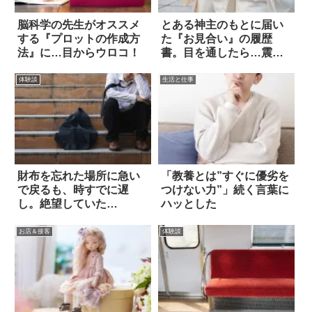
脳科学の先生がオススメ
とある神主のもとに届い
する『プロットの作成方
た『お見合い』の履歴
法』に…目からウロコ！
書。目を通したら…震え
た
体験談
生活と仕事
財布を忘れた場所に急い
「教養とは”すぐに優劣を
で戻るも、時すでに遅
つけない力”」続く言葉に
し。絶望していた
ハッとした
ら…！？
お店＆接客
体験談