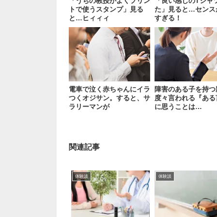
「うちの教授がよくプリン
「良い感じのTシャ
トで使うスタンプ」見る
た」見ると…センス
と…ヒィィィ
すぎる！
電車で泣く赤ちゃんにイラ
障害のある子を持つ
つくオジサン。すると、サ
度々言われる『ある
ラリーマンが
に思うことは…
関連記事
体験談
体験談