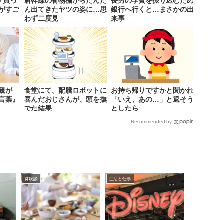
ツ買っ
新幹線の荷物棚からだんだ
長男の学費を振り込むため
がすご
ん出てきたヤツの姿に…思
銀行へ行くと…まさかの出
わず二度見
来事
親が
食堂にて。配膳ロボットに
お持ち帰りですかと聞かれ
言葉』
喜んだおじさんが、頭を撫
「いえ、あの…」と返そう
でた結果…
としたら
Recommended by
体験談
生活と仕事