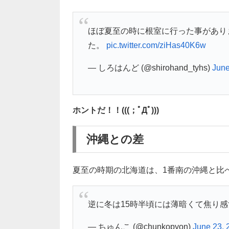
ほぼ夏至の時に根室に行った事があり
た。
pic.twitter.com/ziHas40K6w
— しろはんど (@shirohand_tyhs)
June
ホントだ！！(((；ﾟДﾟ)))
沖縄との差
夏至の時期の北海道は、1番南の沖縄と比
逆に冬は15時半頃には薄暗くて焦り
— ちゅんこ (@chunkopyon)
June 23, 