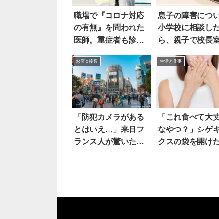
職場で『コロナ対応
息子の障害につ
の有無』を問われた
小学校に相談し
医師。重症者も診る
ら、親子で校長
と答えたら…？
呼ばれ
お店＆接客
生活と仕事
「防犯カメラがある
「これ食べて大
とはいえ…」来日フ
なやつ？」シゲ
ランス人が驚いたこ
クスの袋を開け
とは
ら…えっ