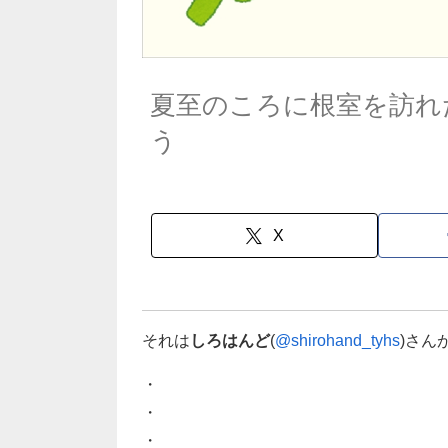
夏至のころに根室を訪れ
う
X
それは
しろはんど
(
@shirohand_tyhs
)さん
・
・
・