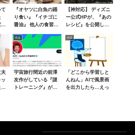
いて
『オヤツに白魚の踊
【神対応】 ディズニ
た
り食い』『イチゴに
ー公式HPが、『あの
室に
醤油』 他人の食習慣
レシピ』を公開して
に驚いたエピソード
くれた！
作品
作品
8選
丈夫
宇宙旅行間近の前澤
「どこから学習しと
キッ
友作がしている『謎
んねん」AIで風景画
た
トレーニング』が話
を出力したら…えっ
題に