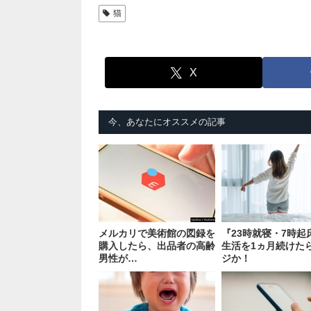
猫
X
今、あなたにオススメの記事
メルカリで美術館の図録を
『23時就寝・7時起
購入したら、出品者の高齢
生活を1ヵ月続けた
男性が…
ジか！