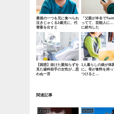
最後の一つを兄に食べられ
「父親が本名でTwitt
泣きじゃくる2歳児に、代
ってて、芸能人に…
替案を出すと
に絶句した
【困惑】抜けた親知らずを
1人暮らしの娘が体
見た歯科助手の女性が…思
に。母が食料を持っ
わぬ一言
つけると…
関連記事
どうぶつ
どうぶつ