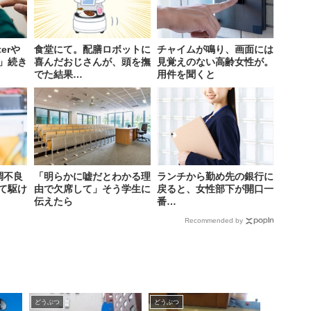
erや
食堂にて。配膳ロボットに
チャイムが鳴り、画面には
」続き
喜んだおじさんが、頭を撫
見覚えのない高齢女性が。
でた結果…
用件を聞くと
調不良
「明らかに嘘だとわかる理
ランチから勤め先の銀行に
て駆け
由で欠席して」そう学生に
戻ると、女性部下が開口一
伝えたら
番…
Recommended by
どうぶつ
どうぶつ