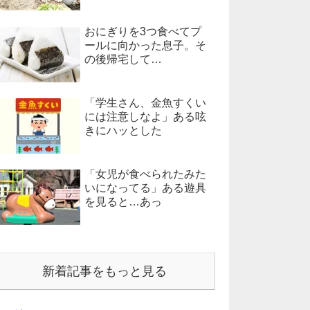
おにぎりを3つ食べてプ
ールに向かった息子。そ
の後帰宅して…
「学生さん、金魚すくい
には注意しなよ」ある呟
きにハッとした
「女児が食べられたみた
いになってる」ある遊具
を見ると…あっ
新着記事をもっと見る