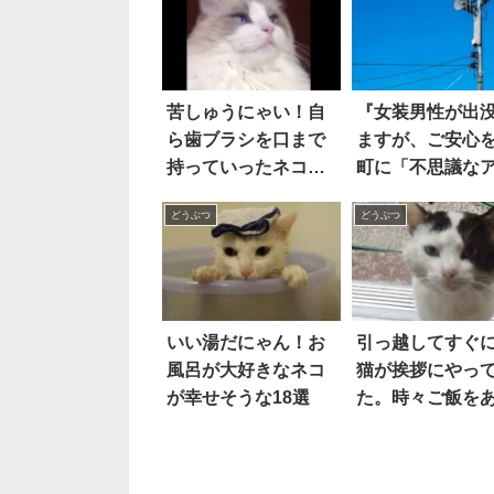
苦しゅうにゃい！自
『女装男性が出
ら歯ブラシを口まで
ますが、ご安心
持っていったネコ。
町に「不思議な
磨き始めると…(笑)
ウンス」が流れ
どうぶつ
どうぶつ
けは？
いい湯だにゃん！お
引っ越してすぐ
風呂が大好きなネコ
猫が挨拶にやっ
が幸せそうな18選
た。時々ご飯を
ていたら…