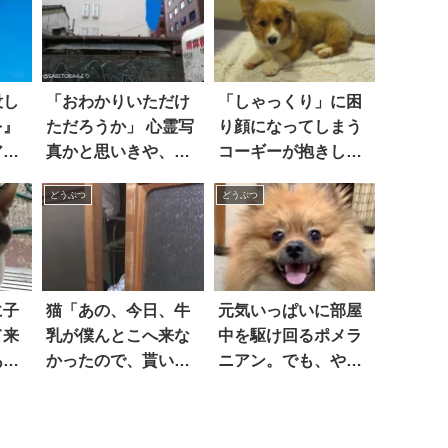
没し
「おわかりいただけ
「しゃっくり」に困
を』
ただろうか」 心霊写
り顔になってしまう
アナ
真かと思いきや、こ
コーギーが抱きしめ
たわ
れは…(笑)！
たくなるかわいさ
どうぶつ
どうぶつ
に子
猫「あの、今日、牛
元気いっぱいに部屋
て来
乳が僕んとこへ来な
中を駆け回るポメラ
あげ
かったので、貰いに
ニアン。でも、やが
あがったんです」
て遊び疲れて…こう
なっちゃう！？