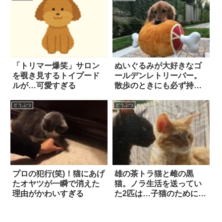
親子！！
「トリマー爆笑」サロン
ぬいぐるみが大好きなゴ
を覗き見するトイプード
ールデンレトリーバー。
ルが…可愛すぎる
散歩のときにも必ず持ち
歩きたがるけど…ちょっ
とサイズが大きすぎな
どうぶつ
どうぶつ
い！？
プロの犯行(笑)！猫にあげ
雄の茶トラ猫と雌の黒
たオヤツが一瞬で消えた
猫。ノラ生活を送ってい
理由がかわいすぎる
た2匹は…子猫のために
「出産場所」を探してい
た！