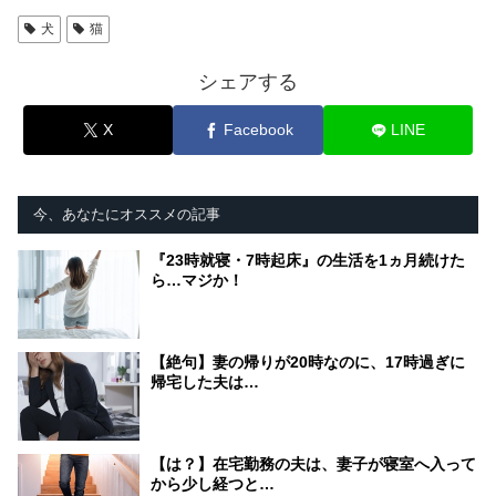
犬
猫
シェアする
X
Facebook
LINE
今、あなたにオススメの記事
『23時就寝・7時起床』の生活を1ヵ月続けた
ら…マジか！
【絶句】妻の帰りが20時なのに、17時過ぎに
帰宅した夫は…
【は？】在宅勤務の夫は、妻子が寝室へ入って
から少し経つと…