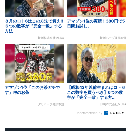
８月のロト6はこの方法で買え!!
アマゾン1位の実績！380円で5
６つの数字が『完全一致』する
日間お試し。
方法
[PR]株式会社MURA
[PR]ハーブ健康本舗
アマゾン1位「このお茶ガチで
【昭和43年以前生まれはロト６
す」噂のお茶
この数字を買うべき】6つの数
字が「完全一致」する方...
[PR]ハーブ健康本舗
[PR]株式会社MURA
Recommended by