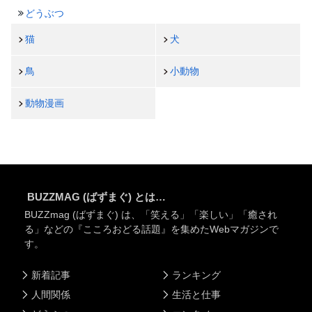
どうぶつ
猫
犬
鳥
小動物
動物漫画
BUZZMAG (ばずまぐ) とは…
BUZZmag (ばずまぐ) は、「笑える」「楽しい」「癒され
る」などの『こころおどる話題』を集めたWebマガジンで
す。
新着記事
ランキング
人間関係
生活と仕事