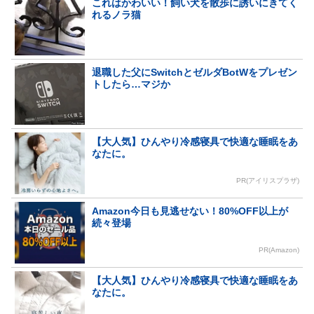
これはかわいい！飼い犬を散歩に誘いにきてく
れるノラ猫
退職した父にSwitchとゼルダBotWをプレゼン
トしたら…マジか
【大人気】ひんやり冷感寝具で快適な睡眠をあ
なたに。
PR(アイリスプラザ)
Amazon今日も見逃せない！80%OFF以上が
続々登場
PR(Amazon)
【大人気】ひんやり冷感寝具で快適な睡眠をあ
なたに。