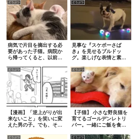
どうぶつ
どうぶつ
病気で片目を摘出する必
見事な『スケボーさば
要があった子猫。病院か
き』を見せるブルドッ
ら帰ってくると、以前に
グ。楽しげな表情と素晴
も増して「甘えん坊」な
らしいテクニックを、ぜ
性格になっていた！
ひとも動画でご覧あ
どうぶつ
どうぶつ
れ！！
【漫画】「逆上がりが出
【子猫】 小さな野良猫を
来ないこと」を笑いに変
育てるゴールデンレトリ
えた男の子。でも、その
バー。一緒にご飯を食べ
日の帰り道で？
たり、お風呂に入ったり
する姿は…もはや本当の
どうぶつ
どうぶつ