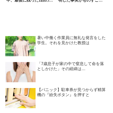
中、最後に残った1匹の運
明した事実がものすご
命は…
い！
暑い中働く作業員に無礼な発言をした
学生。それを見かけた教授は
「7歳息子が家の中で窒息して命を落
としかけた」その経緯は…
【パニック】駐車券が見つからず精算
機の『紛失ボタン』を押すと