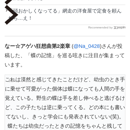
「頭おかしくなってる」網走の洋食屋で定食を頼ん
だら…え！
Recommended by
なー☆アゲハ狂想曲第2楽章
(
@Na_0428
)さんが投
稿した、「蝶の記憶」を巡る呟きに注目が集まって
います。
これは漠然と感じてきたことだけど、幼虫のとき手
に乗せて可愛がった個体は蝶になっても人間の手を
覚えている。野生の蝶は手を差し伸べると逃げるけ
ど、この子たちは逆に乗ってくる。どの本にも書い
てないし、きっと学会にも発表されていない(笑)。
蝶たちは幼虫だったときの記憶をちゃんと残して