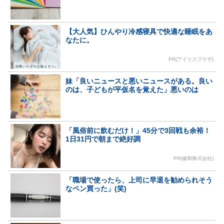
【大人気】ひんやり冷感寝具で快適な睡眠をあ
なたに。
PR(アイリスプラザ)
妹「良いニュースと悪いニュースがある。良い
のは、子どもが平仮名を覚えた」悪いのは
「風俗前に飲むだけ！」45分で3回戦も余裕！
1日31円で朝まで絶好調
PR(健商株式会社)
「職場で使ったら、上司に早退を勧められそう
なペン買った」(笑)