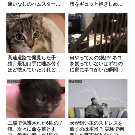
違いなしのハムスターが
指をギュッと抱きしめ
コチラ！！
て…「フリーズ」し
た！？
どうぶつ
どうぶつ
高速道路で発見した子
何やってんの(笑)!? ネコ
猫。最初は手に噛み付く
を飼っていないはずなの
ほど怯えていたけれど、
に家にネコがいた瞬間 14
やがて…！
選
どうぶつ
どうぶつ
工場で保護された6匹の子
犬が飼い主のストレスを
猫。次々に命を落とす
癒すのは本当？ 実験で判