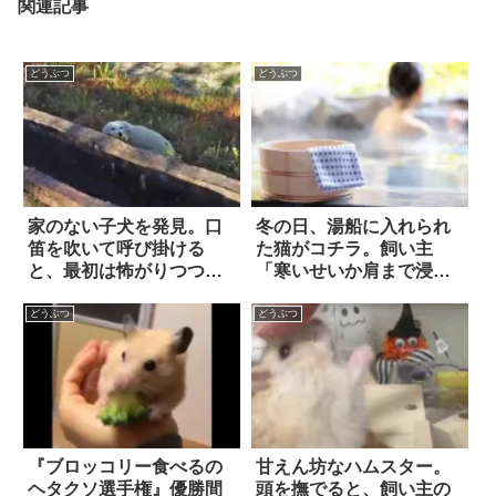
関連記事
どうぶつ
どうぶつ
家のない子犬を発見。口
冬の日、湯船に入れられ
笛を吹いて呼び掛ける
た猫がコチラ。飼い主
と、最初は怖がりつつ
「寒いせいか肩まで浸か
も…
っております」
どうぶつ
どうぶつ
『ブロッコリー食べるの
甘えん坊なハムスター。
ヘタクソ選手権』優勝間
頭を撫でると、飼い主の