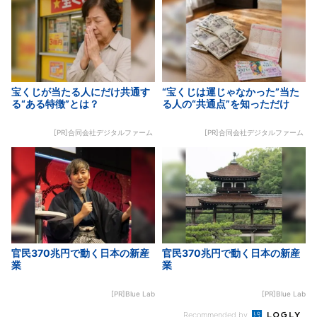
宝くじが当たる人にだけ共通す
“宝くじは運じゃなかった”当た
る“ある特徴”とは？
る人の“共通点”を知っただけ
[PR]合同会社デジタルファーム
[PR]合同会社デジタルファーム
官民370兆円で動く日本の新産
官民370兆円で動く日本の新産
業
業
[PR]Blue Lab
[PR]Blue Lab
Recommended by