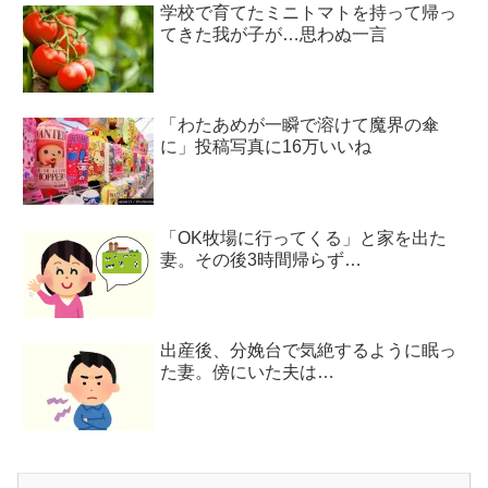
学校で育てたミニトマトを持って帰っ
てきた我が子が…思わぬ一言
「わたあめが一瞬で溶けて魔界の傘
に」投稿写真に16万いいね
「OK牧場に行ってくる」と家を出た
妻。その後3時間帰らず…
出産後、分娩台で気絶するように眠っ
た妻。傍にいた夫は…