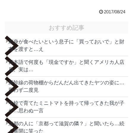
2017/08/24
おすすめ記事
刺身が食べたいという息子に「買っておいで」と財
布を渡すと…え
日本語で何度も「現金ですか」と聞くアメリカ人店
員。実は…
新幹線の荷物棚からだんだん出てきたヤツの姿に…
思わず二度見
学校で育てたミニトマトを持って帰ってきた我が子
が…思わぬ一言
京都の人に「京都って滋賀の隣？」と聞いたら…続
く展開に笑った