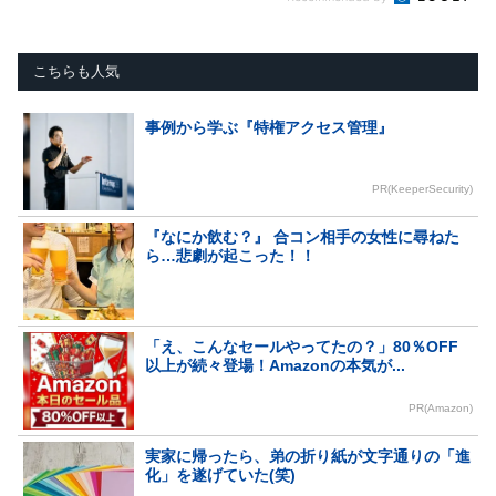
こちらも人気
事例から学ぶ『特権アクセス管理』
PR(KeeperSecurity)
『なにか飲む？』 合コン相手の女性に尋ねた
ら…悲劇が起こった！！
「え、こんなセールやってたの？」80％OFF
以上が続々登場！Amazonの本気が...
PR(Amazon)
実家に帰ったら、弟の折り紙が文字通りの「進
化」を遂げていた(笑)