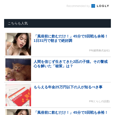
Recommended by
こちらも人気
「風俗前に飲むだけ！」45分で3回戦も余裕！
1日31円で朝まで絶好調
PR(健商株式会社)
人間を信じず生きてきた2匹の子猫。その警戒
心を解いた「秘策」は？
もらえる年金25万円以下の人が知るべき事
PR(くらしの話題)
「風俗前に飲むだけ！」45分で3回戦も余裕！