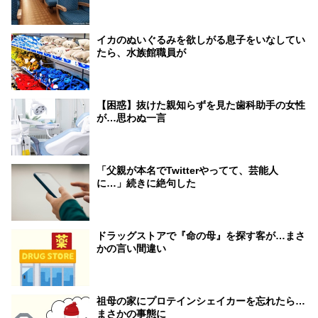
イカのぬいぐるみを欲しがる息子をいなしてい
たら、水族館職員が
【困惑】抜けた親知らずを見た歯科助手の女性
が…思わぬ一言
「父親が本名でTwitterやってて、芸能人
に…」続きに絶句した
ドラッグストアで『命の母』を探す客が…まさ
かの言い間違い
祖母の家にプロテインシェイカーを忘れたら…
まさかの事態に