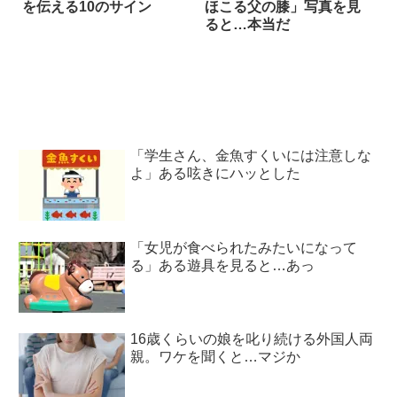
を伝える10のサイン
ほこる父の膝」写真を見
ると…本当だ
「学生さん、金魚すくいには注意しな
よ」ある呟きにハッとした
「女児が食べられたみたいになって
る」ある遊具を見ると…あっ
16歳くらいの娘を叱り続ける外国人両
親。ワケを聞くと…マジか