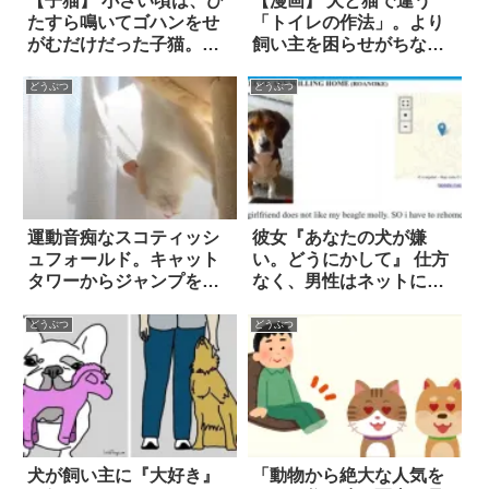
【子猫】 小さい頃は、ひ
【漫画】 犬と猫で違う
たすら鳴いてゴハンをせ
「トイレの作法」。より
がむだけだった子猫。し
飼い主を困らせがちなの
かし大きくなると…『も
は！？ 2枚
のすごいワザ』を習得し
どうぶつ
どうぶつ
た！？
運動音痴なスコティッシ
彼女『あなたの犬が嫌
ュフォールド。キャット
い。どうにかして』 仕方
タワーからジャンプをし
なく、男性はネットに募
たら…まさかの展開
集広告を出した
に！？
どうぶつ
どうぶつ
犬が飼い主に『大好き』
「動物から絶大な人気を