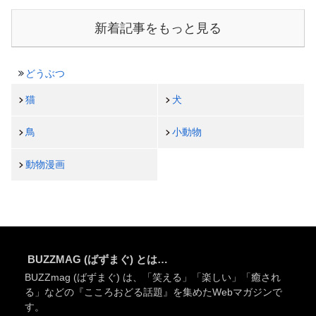
新着記事をもっと見る
どうぶつ
猫
犬
鳥
小動物
動物漫画
BUZZMAG (ばずまぐ) とは…
BUZZmag (ばずまぐ) は、「笑える」「楽しい」「癒され
る」などの『こころおどる話題』を集めたWebマガジンで
す。