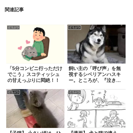
関連記事
どうぶつ
どうぶつ
「5分コンビニ行っただけ
飼い主の「呼び声」を無
でこう」スコティッシュ
視するシベリアンハスキ
の甘えっぷりに悶絶！！
ー。ところが、『泣き真
似』をした途端に…態度
がガラリと一変して！？
どうぶつ
どうぶつ