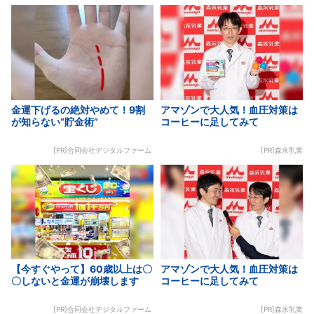
金運下げるの絶対やめて！9割
アマゾンで大人気！血圧対策は
が知らない“貯金術”
コーヒーに足してみて
[PR]合同会社デジタルファーム
[PR]森永乳業
【今すぐやって】60歳以上は〇
アマゾンで大人気！血圧対策は
〇しないと金運が崩壊します
コーヒーに足してみて
[PR]合同会社デジタルファーム
[PR]森永乳業