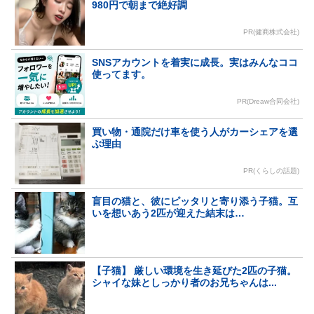
980円で朝まで絶好調
PR(健商株式会社)
SNSアカウントを着実に成長。実はみんなココ
使ってます。
PR(Dreaw合同会社)
買い物・通院だけ車を使う人がカーシェアを選
ぶ理由
PR(くらしの話題)
盲目の猫と、彼にピッタリと寄り添う子猫。互
いを想いあう2匹が迎えた結末は…
【子猫】 厳しい環境を生き延びた2匹の子猫。
シャイな妹としっかり者のお兄ちゃんは...