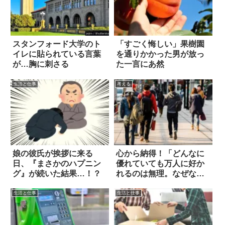
スタンフォード大学のト
「すごく悔しい」果樹園
イレに貼られている言葉
を通りかかった男が放っ
が…胸に刺さる
た一言にあ然
生活と仕事
考える
娘の彼氏が挨拶に来る
心から納得！「どんなに
日、『まさかのハプニン
優れていても万人に好か
グ』が続いた結果…！？
れるのは無理。なぜな
ら…」
生活と仕事
生活と仕事