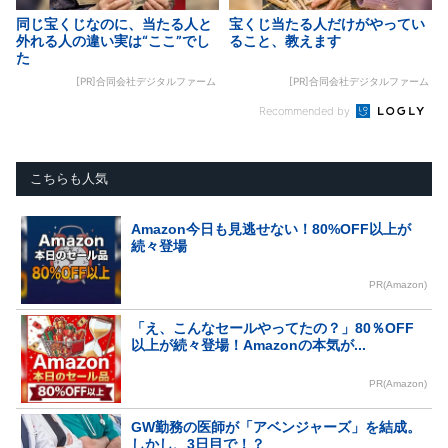
同じ宝くじなのに、当たる人と
宝くじ当たる人だけがやってい
外れる人の違い実は“ここ”でし
ること、教えます
た
[PR]合同会社デジタルファーム
[PR]合同会社デジタルファーム
Recommended by
こちらも人気
Amazon今日も見逃せない！80%OFF以上が
続々登場
PR(Amazon)
「え、こんなセールやってたの？」80％OFF
以上が続々登場！Amazonの本気が...
PR(Amazon)
GW勤務の医師が「アベンジャーズ」を結成。
しかし、3日目で！？