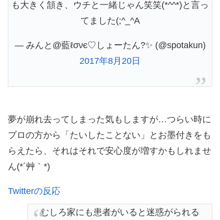
も大きく頷き、ウチと一緒じゃん笑笑(*^^*)と言っ
てました(;^_^A
— みんと@藍ℓσνє♡しょーたん?✨ (@spotakun)
2017年8月20日
夢が崩れ去ってしまった気もしますが…つらい時に
プロの方から「たいしたことない」とお墨付きをも
らえたら、それはそれで安心度が増すかもしれませ
ん(*´艸｀*)
Twitterの反応
むしろ家にも患者がいると迷惑がられる