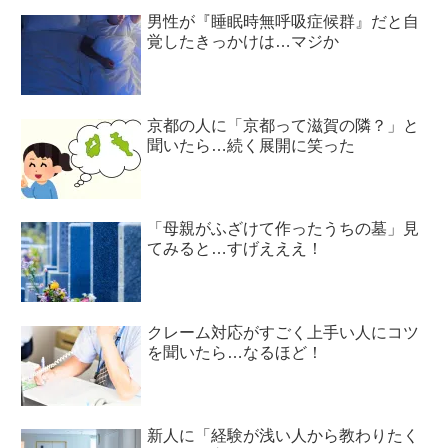
男性が『睡眠時無呼吸症候群』だと自
覚したきっかけは…マジか
京都の人に「京都って滋賀の隣？」と
聞いたら…続く展開に笑った
「母親がふざけて作ったうちの墓」見
てみると…すげえええ！
クレーム対応がすごく上手い人にコツ
を聞いたら…なるほど！
新人に「経験が浅い人から教わりたく