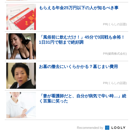
もらえる年金25万円以下の人が知るべき事
PR(くらしの話題)
「風俗前に飲むだけ！」45分で3回戦も余裕！
1日31円で朝まで絶好調
PR(健商株式会社)
お墓の撤去にいくらかかる？墓じまい費用
PR(くらしの話題)
「妻が看護師だと、自分が病気で辛い時…」続
く言葉に笑った
Recommended by