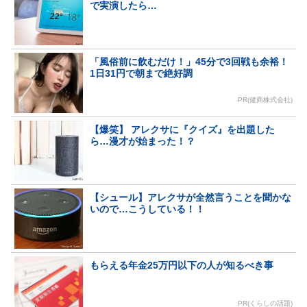
で実演したら…
「風俗前に飲むだけ！」45分で3回戦も余裕！
1日31円で朝まで絶好調
PR(健商株式会社)
【爆笑】 アレクサに『クイズ』を出題した
ら…漫才が始まった！？
【シュール】アレクサが全然言うことを聞かな
いので…こうしている！！
もらえる年金25万円以下の人が知るべき事
PR(くらしの話題)