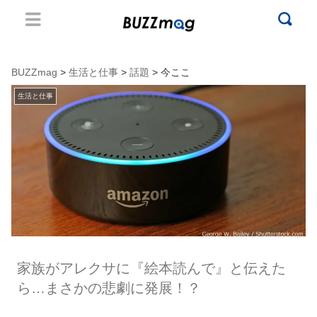
BUZZmag
>
生活と仕事
>
話題
> 今ここ
生活と仕事
家族がアレクサに『絵本読んで』と伝えた
ら…まさかの悲劇に発展！？