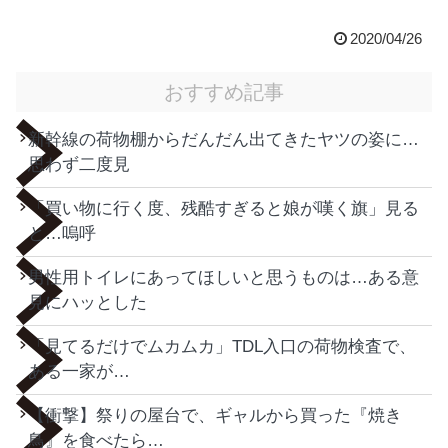
2020/04/26
おすすめ記事
新幹線の荷物棚からだんだん出てきたヤツの姿に…
思わず二度見
「買い物に行く度、残酷すぎると娘が嘆く旗」見る
と…嗚呼
男性用トイレにあってほしいと思うものは…ある意
見にハッとした
「見てるだけでムカムカ」TDL入口の荷物検査で、
ある一家が…
【衝撃】祭りの屋台で、ギャルから買った『焼き
鳥』を食べたら…