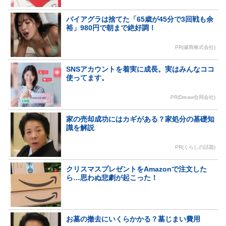
バイアグラは捨てた「65歳が45分で3回戦も余
裕」980円で朝まで絶好調！
PR(健商株式会社)
SNSアカウントを着実に成長。実はみんなココ
使ってます。
PR(Dreaw合同会社)
家の売却成功にはカギがある？家処分の基礎知
識を解説
PR(くらしの話題)
クリスマスプレゼントをAmazonで注文した
ら…思わぬ悲劇が起こった！
お墓の撤去にいくらかかる？墓じまい費用