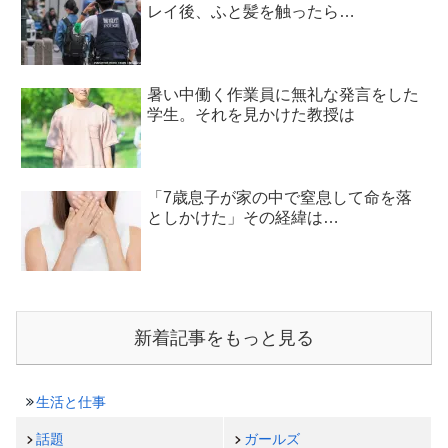
レイ後、ふと髪を触ったら…
暑い中働く作業員に無礼な発言をした
学生。それを見かけた教授は
「7歳息子が家の中で窒息して命を落
としかけた」その経緯は…
新着記事をもっと見る
生活と仕事
話題
ガールズ