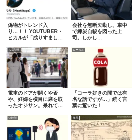
偽物がトレンド入
会社を無断欠勤し、車中
り…！！ YOUTUBER・
で練炭自殺を図った上
ヒカルが「成りすまし」
司。しかし…
に注意喚起
人気記事
ローカル
電車のドアが開くや否
「コーラ好きの間では有
や、妊婦を横目に席を取
名な話ですが…」続く言
ったオジサン。呆れてた
葉に驚いた！
ら…
体験談
作品