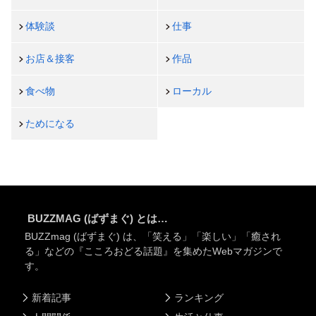
体験談
仕事
お店＆接客
作品
食べ物
ローカル
ためになる
BUZZMAG (ばずまぐ) とは…
BUZZmag (ばずまぐ) は、「笑える」「楽しい」「癒され
る」などの『こころおどる話題』を集めたWebマガジンで
す。
新着記事
ランキング