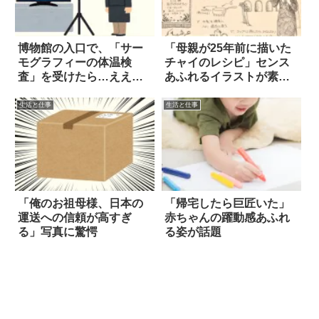
博物館の入口で、「サー
「母親が25年前に描いた
モグラフィーの体温検
チャイのレシピ」センス
査」を受けたら…ええ
あふれるイラストが素晴
っ！？
らしい！
生活と仕事
生活と仕事
「俺のお祖母様、日本の
「帰宅したら巨匠いた」
運送への信頼が高すぎ
赤ちゃんの躍動感あふれ
る」写真に驚愕
る姿が話題