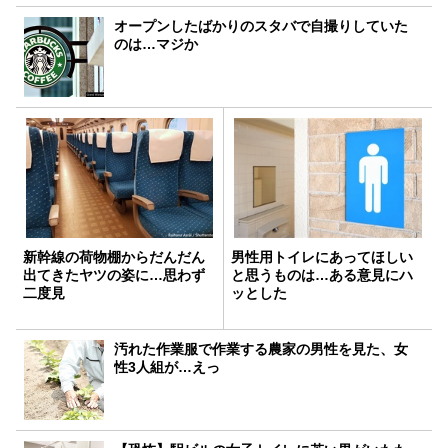
オープンしたばかりのスタバで自撮りしていた
のは…マジか
新幹線の荷物棚からだんだん
男性用トイレにあってほしい
出てきたヤツの姿に…思わず
と思うものは…ある意見にハ
二度見
ッとした
汚れた作業服で作業する農家の男性を見た、女
性3人組が…えっ