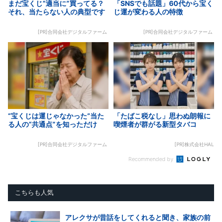
まだ宝くじ“適当に”買ってる？
「SNSでも話題」60代から宝く
それ、当たらない人の典型です
じ運が変わる人の特徴
[PR]合同会社デジタルファーム
[PR]合同会社デジタルファーム
“宝くじは運じゃなかった”当た
「たばこ税なし」思わぬ朗報に
る人の“共通点”を知っただけ
喫煙者が群がる新型タバコ
[PR]合同会社デジタルファーム
[PR]株式会社HAL
Recommended by
こちらも人気
アレクサが昔話をしてくれると聞き、家族の前