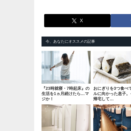
X
今、あなたにオススメの記事
『23時就寝・7時起床』の
おにぎりを3つ食べ
生活を1ヵ月続けたら…マ
ルに向かった息子。
ジか！
帰宅して…