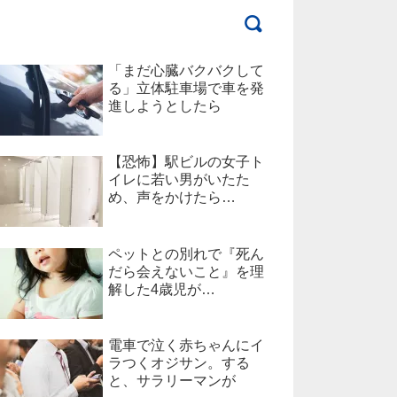
「まだ心臓バクバクして
る」立体駐車場で車を発
進しようとしたら
【恐怖】駅ビルの女子ト
イレに若い男がいたた
め、声をかけたら…
ペットとの別れで『死ん
だら会えないこと』を理
解した4歳児が…
電車で泣く赤ちゃんにイ
ラつくオジサン。する
と、サラリーマンが