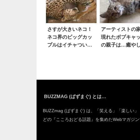
さすが大きいネコ！
アーティストの
ネコ界のビッグカッ
現れたボブキャ
プルはイチャついて
の親子は…癒や
ても迫力満点
『仕事のアイデ
をもたらしてく
BUZZMAG (ばずまぐ) とは…
BUZZmag (ばずまぐ) は、「笑える」「楽しい
どの『こころおどる話題』を集めたWebマガジン