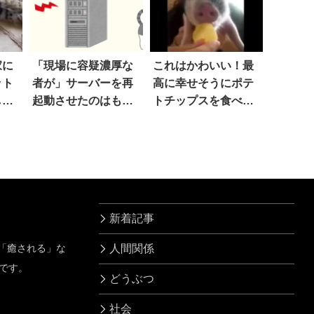
家に
「現場に容疑濃厚な
これはかわいい！最
ット
者が」サーバーを再
高に幸せそうにポテ
しと
起動させたのはもし
トチップスを食べる
ア』
や？
子ブタ
れた
新着記事
」「癒される」な
人間関係
です。
どうぶつ
社会