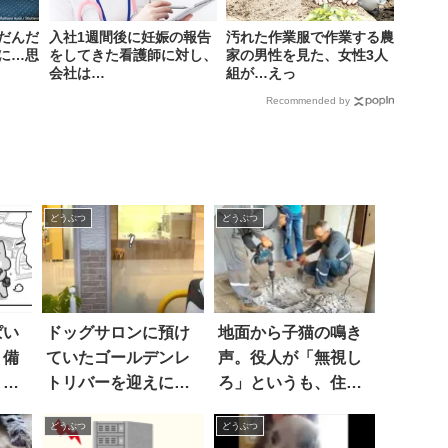
だんだ
入社1週間後に妊娠の報告
汚れた作業服で作業する農
に…思
をしてきた看護師に対し、
家の男性を見た、女性3人
会社は…
組が…えっ
Recommended by
どうぶつ
どうぶつ
ぱい
ドッグサロンに預け
地面から子猫の鳴き
、備
ていたゴールデンレ
声。役人が「無視し
リ？
トリバーを迎えに行
ろ」というも、住民
くと…来るのが遅い
は役人を無視
どうぶつ
どうぶつ
ことに、猛抗議！？