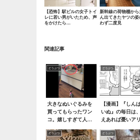
【恐怖】駅ビルの女子トイ
新幹線の荷物棚から
レに若い男がいたため、声
ん出てきたヤツの姿
をかけたら…
わず二度見
関連記事
どうぶつ
どうぶつ
大きなぬいぐるみを
【漫画】『しん
買ってもらったワン
いぬ』の毎日は
コ。嬉しすぎて人間
えあれば憂いア
の子どものような行
3枚
どうぶつ
どうぶつ
動に！