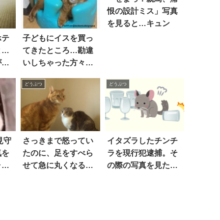
恨の設計ミス」写真
を見ると…キュン
ホテ
子どもにイスを買っ
と…
てきたところ…勘違
が寝
いしちゃった方々が
(笑) 4枚
どうぶつ
どうぶつ
見守
さっきまで怒ってい
イタズラしたチンチ
気を
たのに、足をすべら
ラを現行犯逮捕。そ
ャン
せて急に丸くなるネ
の際の写真を見た
子
コ
ら…こ、これは『何
功す
の表情』なんだ！？