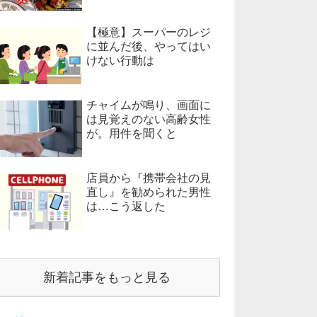
【極意】スーパーのレジ
に並んだ後、やってはい
けない行動は
チャイムが鳴り、画面に
は見覚えのない高齢女性
が。用件を聞くと
店員から『携帯会社の見
直し』を勧められた男性
は…こう返した
新着記事をもっと見る