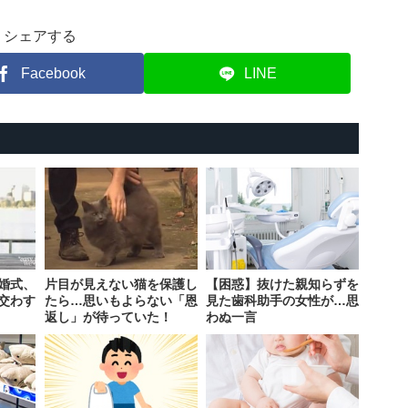
シェアする
Facebook
LINE
婚式、
片目が見えない猫を保護し
【困惑】抜けた親知らずを
交わす
たら…思いもよらない「恩
見た歯科助手の女性が…思
返し」が待っていた！
わぬ一言