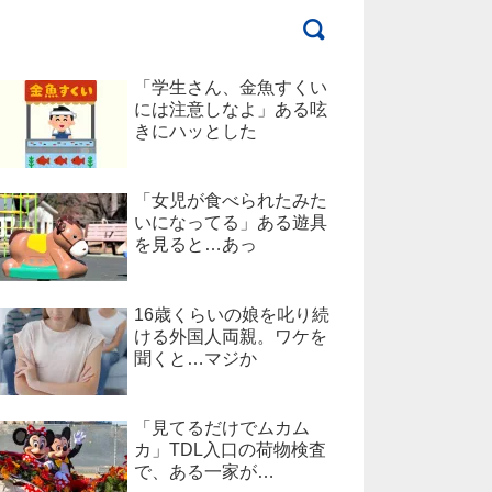
「学生さん、金魚すくい
には注意しなよ」ある呟
きにハッとした
「女児が食べられたみた
いになってる」ある遊具
を見ると…あっ
16歳くらいの娘を叱り続
ける外国人両親。ワケを
聞くと…マジか
「見てるだけでムカム
カ」TDL入口の荷物検査
で、ある一家が…