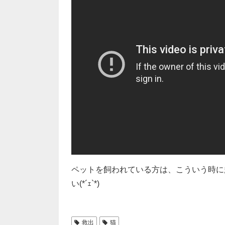
ペットを飼われている方は、こういう時に
い(*´ｪ`*)
救出
猫