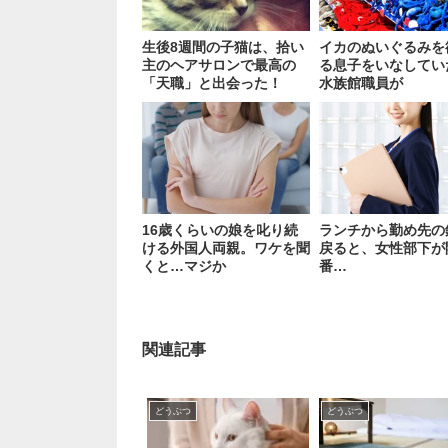
生後8週間の子猫は、拾い
イカのぬいぐるみを
主のヘアサロンで最高の
る息子をいなしてい
「天職」と出会った！
水族館職員が
16歳くらいの娘を叱り続
ランチから勤め先の
ける外国人両親。ワケを聞
戻ると、女性部下が
くと…マジか
番…
関連記事
どうぶつ
どうぶつ