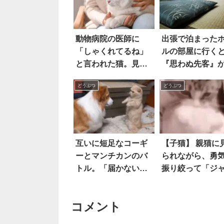
動物病院の医師に
出張で泊まった
「しゃくれてるね」
ルの部屋に行く
と言われた猫。見る
『思わぬ先客』
と…おぉ
ていた！？
どうぶつ
どうぶつ
互いに短足なコーギ
【子猫】 親猫に
ーとマンチカンのバ
られながら、勇
トル。「届かない攻
振り絞って「ジ
撃」の応酬に…胸キ
プ」に挑戦する
ュンが止まらない！
猫。果たして成
コメント
るのか…！？