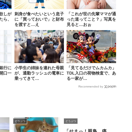
欲しが
刺身が食べたいという息子
「これが世の先輩ママが通
たら、
に「買っておいで」と財布
った道ってこと？」写真を
を渡すと…え
見ると…おぉ
銀行に
小学生の姉妹を連れた母親
「見てるだけでムカムカ」
開口一
が、通勤ラッシュの電車に
TDL入口の荷物検査で、あ
乗ってきて…
る一家が…
Recommended by
どうぶつ
どうぶつ
「せまっ！親鳥、痛