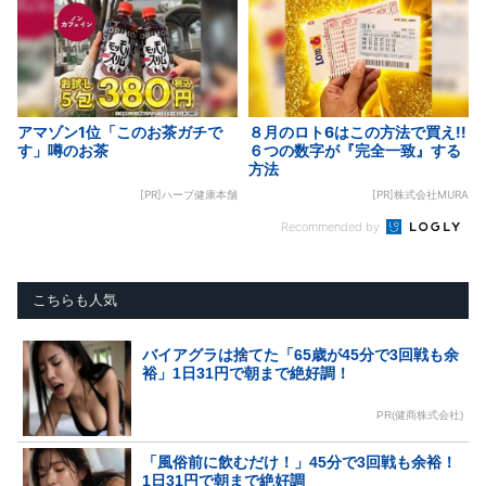
アマゾン1位「このお茶ガチで
８月のロト6はこの方法で買え!!
す」噂のお茶
６つの数字が『完全一致』する
方法
[PR]ハーブ健康本舗
[PR]株式会社MURA
Recommended by
こちらも人気
バイアグラは捨てた「65歳が45分で3回戦も余
裕」1日31円で朝まで絶好調！
PR(健商株式会社)
「風俗前に飲むだけ！」45分で3回戦も余裕！
1日31円で朝まで絶好調