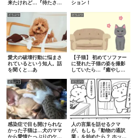
来たけれど…『待たされ
ション！
た文句』が止まらない！
どうぶつ
どうぶつ
愛犬の破壊行動に悩まさ
【子猫】 初めてソファー
れているという知人。話
に登れた子猫の姿を撮影
を聞くと…あ
していたら…『癒やしし
かない映像』が生まれて
しまった！！
どうぶつ
どうぶつ
感染症で目も開けられな
人の言葉を話せるクマ
かった子猫は…犬のママ
が、もしも「動物の通訳
から愛情たっぷりのケア
業」を始めたら？ ホッコ