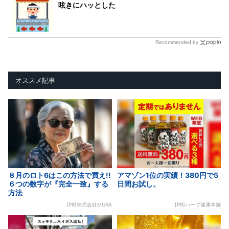
呟きにハッとした
Recommended by
オススメ記事
８月のロト6はこの方法で買え!!
アマゾン1位の実績！380円で5
６つの数字が『完全一致』する
日間お試し。
方法
[PR]株式会社MURA
[PR]ハーブ健康本舗