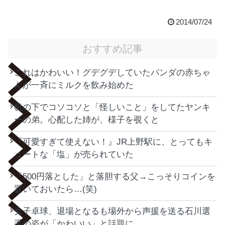
2014/07/24
おすすめ記事
これはかわいい！グデグデしていたパンダの赤ちゃ
んが一斉にミルクを飲み始めた
机の下でコソコソと「怪しいこと」をしてたヤンキ
ーの弟。心配した姉が、様子を覗くと
『可愛すぎて使えない！』JR上野駅に、とってもキ
ュートな「塩」が売られていた
「500円落とした」と落胆する父→こっそりコインを
置いておいたら…(笑)
女子卓球、退場となるも場外から声援を送る石川選
手の姿が「かわいい」と話題に