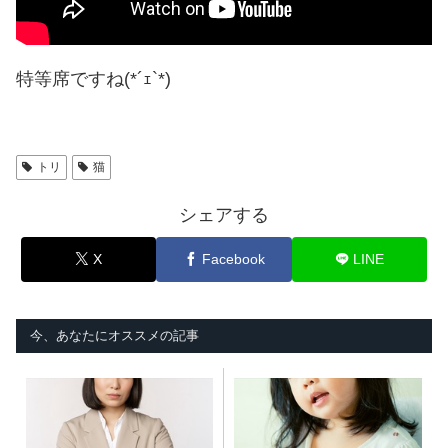
特等席ですね(*´ｪ`*)
トリ
猫
シェアする
X
Facebook
LINE
今、あなたにオススメの記事