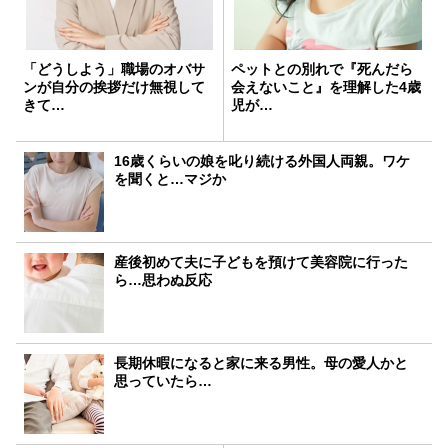
「どうしよう」職場のオバサ
ペットとの別れで『死んだら
ンが自分の挨拶だけ無視して
会えないこと』を理解した4歳
きて…
児が…
16歳くらいの娘を叱り続ける外国人両親。ワケ
を聞くと…マジか
産後初めて夫に子どもを預けて美容院に行った
ら…思わぬ反応
長期休暇になると家に来る男性。母の愛人かと
思っていたら…