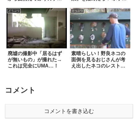
を与えてもらい、すっか
リする漫画 8枚
り生まれ変わった！
どうぶつ
どうぶつ
廃墟の撮影中「居るはず
素晴らしい！野良ネコの
が無いもの」が撮れた→
面倒を見るおじさんが考
これは完全にUMA…！
え出したネコのレストラ
ン
コメント
コメントを書き込む