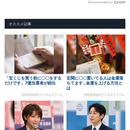
Recommended by
オススメ記事
「宝くじを買う前に〇〇をする
玄関に〇〇置いてる人は金運落
だけです」7億当選者が続出
ちてます…金運を上げる方法と
は
[PR]合同会社デジタルファーム
[PR]合同会社デジタルファーム