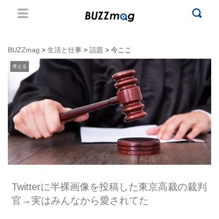
BUZZmag
>
生活と仕事
>
話題
> 今ここ
考える
Twitterに半裸画像を投稿した東京高裁の裁判
官→実はみんなから愛されてた