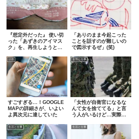
『想定外だった』 使い切
「ありのまま今起こった
った「あずきのアイマス
ことを話すのが難しいの
ク」を、再生しようと試
で図示するぜ」(笑)
みた結果？
話題
生活と仕事
すごすぎる…！GOOGLE
「女性が自衛官になるな
MAPの詳細さが、いよい
んて女を捨ててる」と言
よ異次元に達していた
う人がいるけど…実際
は？
生活と仕事
生活と仕事