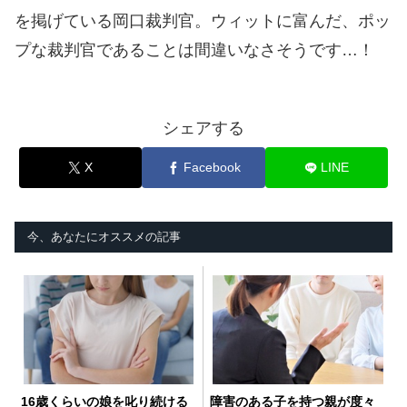
を掲げている岡口裁判官。ウィットに富んだ、ポッ
プな裁判官であることは間違いなさそうです…！
シェアする
X
Facebook
LINE
今、あなたにオススメの記事
16歳くらいの娘を叱り続ける
障害のある子を持つ親が度々