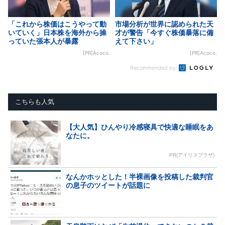
「これから株価はこうやって動
市場分析が世界に認められた天
いていく」日本株を海外から操
才が警告「今すぐ株価暴落に備
っていた張本人が暴露
えて下さい」
[PR]Acoco.
[PR]Acoco.
Recommended by
こちらも人気
【大人気】ひんやり冷感寝具で快適な睡眠をあ
なたに。
PR(アイリスプラザ)
なんかホッとした！半裸画像を投稿した裁判官
の息子のツイートが話題に