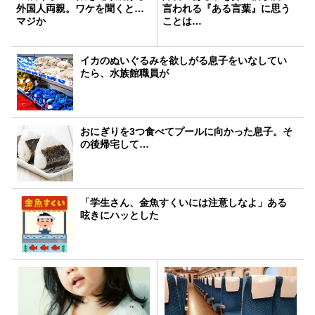
外国人両親。ワケを聞くと…
言われる『ある言葉』に思う
マジか
ことは…
イカのぬいぐるみを欲しがる息子をいなしてい
たら、水族館職員が
おにぎりを3つ食べてプールに向かった息子。そ
の後帰宅して…
「学生さん、金魚すくいには注意しなよ」ある
呟きにハッとした