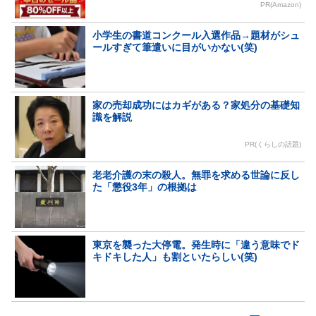
PR(Amazon)
小学生の書道コンクール入選作品→題材がシュ
ールすぎて筆遣いに目がいかない(笑)
家の売却成功にはカギがある？家処分の基礎知
識を解説
PR(くらしの話題)
老老介護の末の殺人。無罪を求める世論に反し
た「懲役3年」の根拠は
東京を襲った大停電。発生時に「違う意味でド
キドキした人」も割といたらしい(笑)