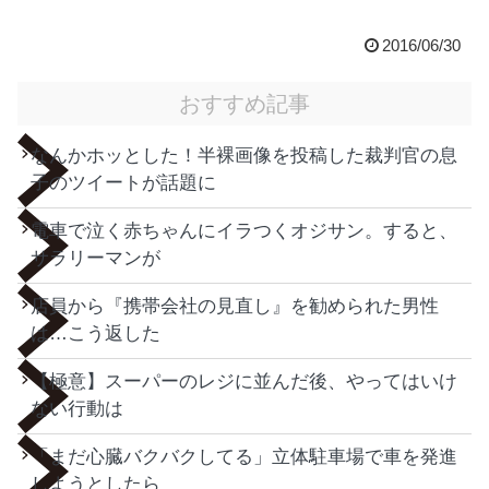
2016/06/30
おすすめ記事
なんかホッとした！半裸画像を投稿した裁判官の息
子のツイートが話題に
電車で泣く赤ちゃんにイラつくオジサン。すると、
サラリーマンが
店員から『携帯会社の見直し』を勧められた男性
は…こう返した
【極意】スーパーのレジに並んだ後、やってはいけ
ない行動は
「まだ心臓バクバクしてる」立体駐車場で車を発進
しようとしたら