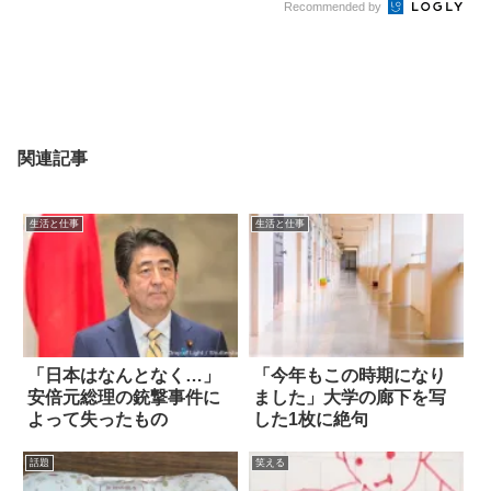
Recommended by
関連記事
生活と仕事
生活と仕事
「日本はなんとなく…」
「今年もこの時期になり
安倍元総理の銃撃事件に
ました」大学の廊下を写
よって失ったもの
した1枚に絶句
話題
笑える