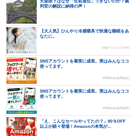
天皇陛下はなぜ「生前退位」できないのか？裁
判官の解説に納得の声！
【大人気】ひんやり冷感寝具で快適な睡眠をあ
なたに。
PR(アイリスプラザ)
SNSアカウントを着実に成長。実はみんなココ
使ってます。
PR(Dreaw合同会社)
SNSアカウントを着実に成長。実はみんなココ
使ってます。
PR(Dreaw合同会社)
「え、こんなセールやってたの？」80％OFF
以上が続々登場！Amazonの本気が...