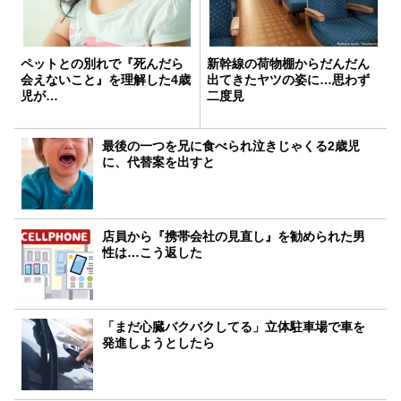
ペットとの別れで『死んだら
新幹線の荷物棚からだんだん
会えないこと』を理解した4歳
出てきたヤツの姿に…思わず
児が…
二度見
最後の一つを兄に食べられ泣きじゃくる2歳児
に、代替案を出すと
店員から『携帯会社の見直し』を勧められた男
性は…こう返した
「まだ心臓バクバクしてる」立体駐車場で車を
発進しようとしたら