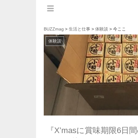
BUZZmag
>
生活と仕事
>
体験談
> 今ここ
体験談
『X’masに賞味期限6日