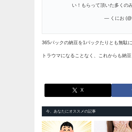
い！もらって頂いた多くの
— くにお (@s
365パックの納豆を1パックたりとも無駄
トラウマになることなく、これからも納豆ファ
X
今、あなたにオススメの記事