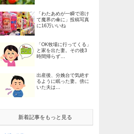
「わたあめが一瞬で溶け
て魔界の傘に」投稿写真
に16万いいね
「OK牧場に行ってくる」
と家を出た妻。その後3
時間帰らず…
出産後、分娩台で気絶す
るように眠った妻。傍に
いた夫は…
新着記事をもっと見る