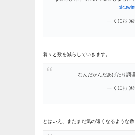
pic.twi
— くにお (@s
着々と数を減らしていきます。
なんだかんだあげたり調理
— くにお (@s
とはいえ、まだまだ気の遠くなるような数(・