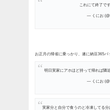
これにて終了で
— くにお (@s
お正月の帰省に乗っかり、遂に納豆365
明日実家にアホほど持って帰れば隣
— くにお (@s
実家分と自分で食うのと冷凍してる分