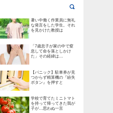
暑い中働く作業員に無礼
な発言をした学生。それ
を見かけた教授は
「7歳息子が家の中で窒
息して命を落としかけ
た」その経緯は…
【パニック】駐車券が見
つからず精算機の『紛失
ボタン』を押すと
学校で育てたミニトマト
を持って帰ってきた我が
子が…思わぬ一言