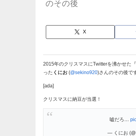
のその後
X
2015年のクリスマスにTwitterを沸
った
くにお
(
@sekino920
)さんのその後で
[ada]
クリスマスに納豆が当選！
嘘だろ…
pi
— くにお (@s