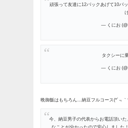
頑張って友達に12パックあげて10パ
— くにお (@s
タクシーに
— くにお (@s
晩御飯はもちろん…納豆フルコース(*´﹃｀*
今、納豆男子の代表からお電話頂いた
なことが分かったので安心しました