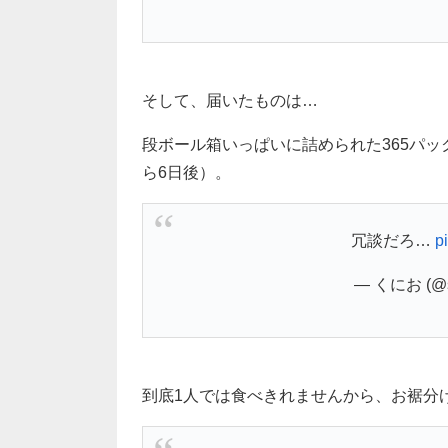
そして、届いたものは…
段ボール箱いっぱいに詰められた365パ
ら6日後）。
冗談だろ…
p
— くにお (@s
到底1人では食べきれませんから、お裾分