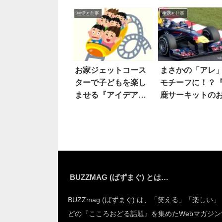
きは…
生活と仕事
生活と仕事
お家ジェットコース
まさかの「アレ
ターで子どもを楽し
モチーフに！？
ませる『アイデア』
鹿サーキットの
が凄い
産が、攻め過ぎ
る』
BUZZMAG (ばずまぐ) とは…
BUZZmag (ばずまぐ) は、「笑える」「楽しい
どの『こころおどる話題』を集めたWebマガジン