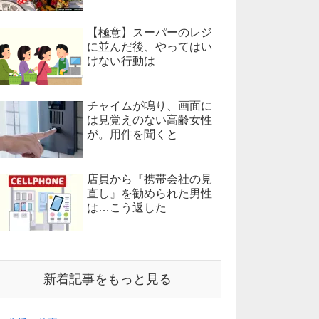
【極意】スーパーのレジ
に並んだ後、やってはい
けない行動は
チャイムが鳴り、画面に
は見覚えのない高齢女性
が。用件を聞くと
店員から『携帯会社の見
直し』を勧められた男性
は…こう返した
新着記事をもっと見る