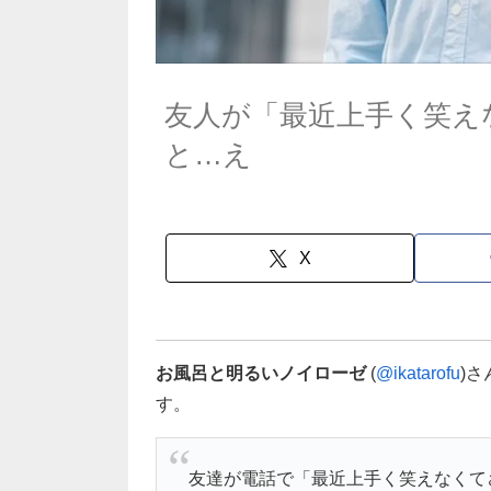
友人が「最近上手く笑え
と…え
X
お風呂と明るいノイローゼ
(
@ikatarofu
)
す。
友達が電話で「最近上手く笑えなくて