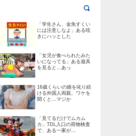
「学生さん、金魚すくい
には注意しなよ」ある呟
きにハッとした
「女児が食べられたみた
いになってる」ある遊具
を見ると…あっ
16歳くらいの娘を叱り続
ける外国人両親。ワケを
聞くと…マジか
「見てるだけでムカム
カ」TDL入口の荷物検査
で、ある一家が…