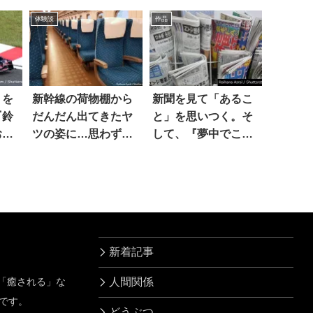
になったんだけど…
い…
体験談
作品
(笑)
」を
新幹線の荷物棚から
新聞を見て「あるこ
『鈴
だんだん出てきたヤ
と」を思いつく。そ
お土
ツの姿に…思わず二
して、『夢中でこれ
てい
度見
やってたら昼が終わ
った』
新着記事
」「癒される」な
人間関係
です。
どうぶつ