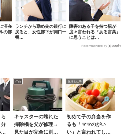
に滞在
ランチから勤め先の銀行に
障害のある子を持つ親が
ルの部
戻ると、女性部下が開口一
度々言われる『ある言葉』
番…
に思うことは…
Recommended by
作品
生活と仕事
くら
キャスターの壊れた
初めて子の弁当を作
自分
掃除機を父が修理→
るも「ママのがい
いと
見た目が完全に別物
い」と言われてしま