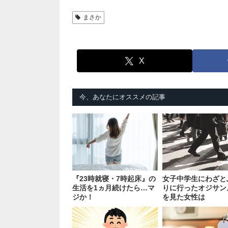
まさか
X
今、あなたにオススメの記事
『23時就寝・7時起床』の
女子中学生にわざと
生活を1ヵ月続けたら…マ
りに行ったオジサン
ジか！
を見た女性は