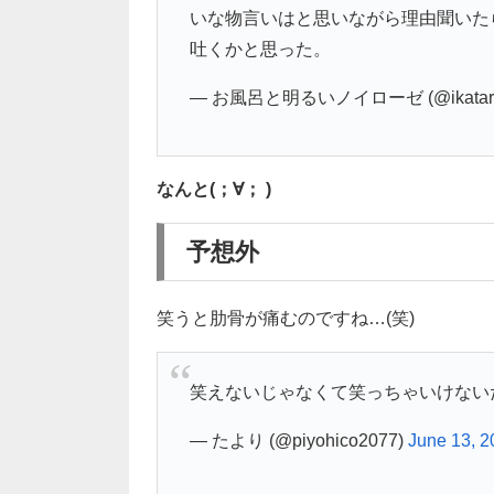
いな物言いはと思いながら理由聞いた
吐くかと思った。
— お風呂と明るいノイローゼ (@ikataro
なんと(；∀； )
予想外
笑うと肋骨が痛むのですね…(笑)
笑えないじゃなくて笑っちゃいけない
— たより (@piyohico2077)
June 13, 2