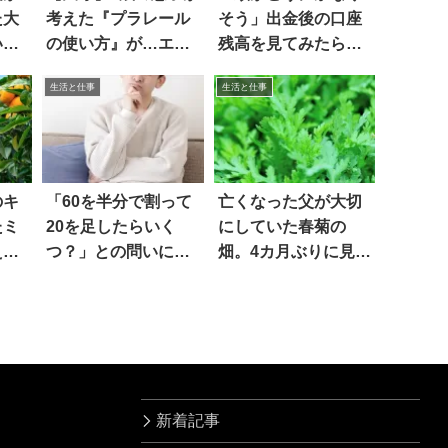
た大
考えた『プラレール
そう」出金後の口座
いレ
の使い方』が…エモ
残高を見てみたら…
すぎる！
嘘だろ
生活と仕事
生活と仕事
のキ
「60を半分で割って
亡くなった父が大切
たミ
20を足したらいく
にしていた春菊の
ええ
つ？」との問いに…
畑。4カ月ぶりに見た
モヤッ
ら…泣いた
新着記事