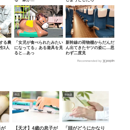
する農
「女児が食べられたみたい
新幹線の荷物棚からだんだ
性3人
になってる」ある遊具を見
ん出てきたヤツの姿に…思
ると…あっ
わず二度見
Recommended by
作品
体験談
長が
【天才】4歳の息子が
「頭がどうにかなり