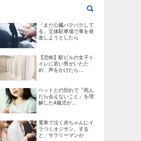
「まだ心臓バクバクして
る」立体駐車場で車を発
進しようとしたら
【恐怖】駅ビルの女子ト
イレに若い男がいたた
め、声をかけたら…
ペットとの別れで『死ん
だら会えないこと』を理
解した4歳児が…
電車で泣く赤ちゃんにイ
ラつくオジサン。する
と、サラリーマンが