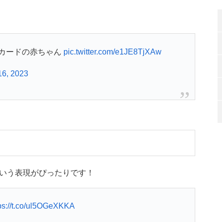
カードの赤ちゃん
pic.twitter.com/e1JE8TjXAw
16, 2023
いう表現がぴったりです！
ps://t.co/ul5OGeXKKA