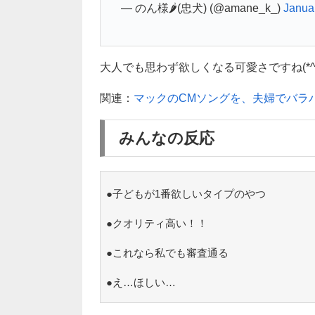
— のん様🌶️(忠犬) (@amane_k_)
Janua
大人でも思わず欲しくなる可愛さですね(*^_
関連：
マックのCMソングを、夫婦でバラ
みんなの反応
●子どもが1番欲しいタイプのやつ
●クオリティ高い！！
●これなら私でも審査通る
●え…ほしい…