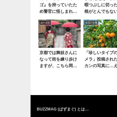
ゴ』を持っていたた
暇つぶしに切っ
め警官に怪しまれた
根がとんでもな
男性。しかし…？
ベル
ローカル
生活と仕事
京都では舞妓さんに
「珍しいタイプ
なって街を練り歩け
メラ」投稿され
ますが、こちら岡山
カンの写真に…
県の真備では…(笑)
え
BUZZMAG (ばずまぐ) とは…