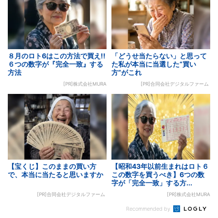
８月のロト6はこの方法で買え!!
「どうせ当たらない」と思って
６つの数字が『完全一致』する
た私が本当に当選した“買い
方法
方”がこれ
[PR]株式会社MURA
[PR]合同会社デジタルファーム
【宝くじ】このままの買い方
【昭和43年以前生まれはロト６
で、本当に当たると思いますか
この数字を買うべき】6つの数
字が「完全一致」する方...
[PR]合同会社デジタルファーム
[PR]株式会社MURA
Recommended by