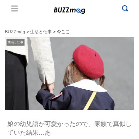
BUZZmag
>
生活と仕事
> 今ここ
生活と仕事
娘の幼児語が可愛かったので、家族で真似し
ていた結果…あ