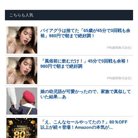
こちらも人気
バイアグラは捨てた「65歳が45分で3回戦も余
裕」980円で朝まで絶好調！
PR(健商株式会社)
「風俗前に飲むだけ！」45分で3回戦も余裕！
980円で朝まで絶好調
PR(健商株式会社)
娘の幼児語が可愛かったので、家族で真似して
いた結果…あ
「え、こんなセールやってたの？」80％OFF
以上が続々登場！Amazonの本気が...