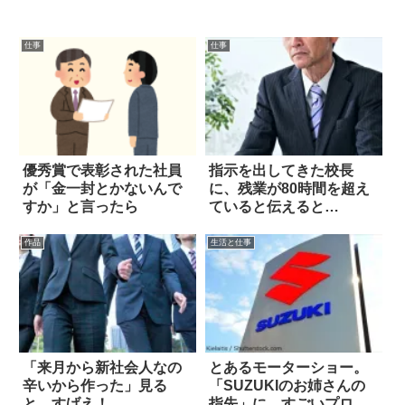
仕事
仕事
優秀賞で表彰された社員
指示を出してきた校長
が「金一封とかないんで
に、残業が80時間を超え
すか」と言ったら
ていると伝えると…
作品
生活と仕事
「来月から新社会人なの
とあるモーターショー。
辛いから作った」見る
「SUZUKIのお姉さんの
と…すげえ！
指先」に、すごいプロ意