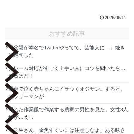
2026/06/11
おすすめ記事
「父親が本名でTwitterやってて、芸能人に…」続き
に絶句した
クレーム対応がすごく上手い人にコツを聞いたら…
なるほど！
電車で泣く赤ちゃんにイラつくオジサン。すると、
サラリーマンが
汚れた作業服で作業する農家の男性を見た、女性3人
組が…えっ
「学生さん、金魚すくいには注意しなよ」ある呟き