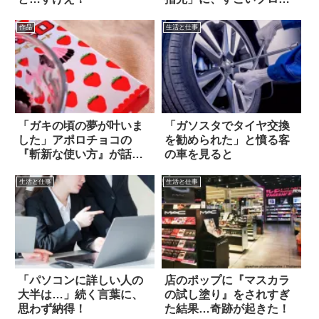
識を見た！
作品
生活と仕事
「ガキの頃の夢が叶いま
「ガソスタでタイヤ交換
した」アポロチョコの
を勧められた」と憤る客
『斬新な使い方』が話題
の車を見ると
に！
生活と仕事
生活と仕事
「パソコンに詳しい人の
店のポップに『マスカラ
大半は…」続く言葉に、
の試し塗り』をされすぎ
思わず納得！
た結果…奇跡が起きた！