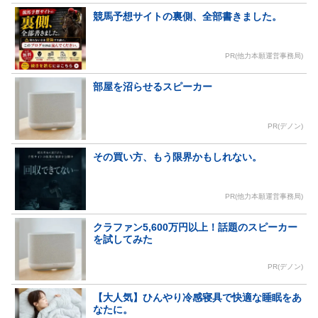
競馬予想サイトの裏側、全部書きました。
PR(他力本願運営事務局)
部屋を沼らせるスピーカー
PR(デノン)
その買い方、もう限界かもしれない。
PR(他力本願運営事務局)
クラファン5,600万円以上！話題のスピーカー
を試してみた
PR(デノン)
【大人気】ひんやり冷感寝具で快適な睡眠をあ
なたに。