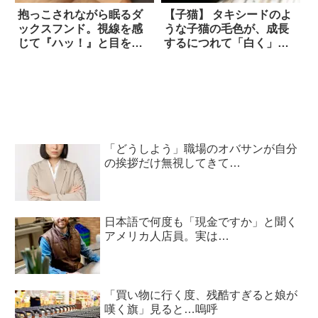
抱っこされながら眠るダ
【子猫】 タキシードのよ
ックスフンド。視線を感
うな子猫の毛色が、成長
じて『ハッ！』と目を覚
するにつれて「白く」な
ますが、やっぱり眠気に
っていく。そして彼女
は勝てなかったよう
は…驚きの変身を遂げ
で…？！
た！！
「どうしよう」職場のオバサンが自分
の挨拶だけ無視してきて…
日本語で何度も「現金ですか」と聞く
アメリカ人店員。実は…
「買い物に行く度、残酷すぎると娘が
嘆く旗」見ると…嗚呼