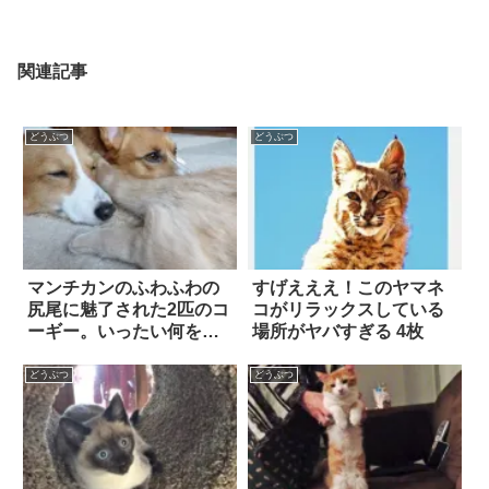
関連記事
どうぶつ
どうぶつ
マンチカンのふわふわの
すげえええ！このヤマネ
尻尾に魅了された2匹のコ
コがリラックスしている
ーギー。いったい何をし
場所がヤバすぎる 4枚
ているのかと思ったら…
どうぶつ
どうぶつ