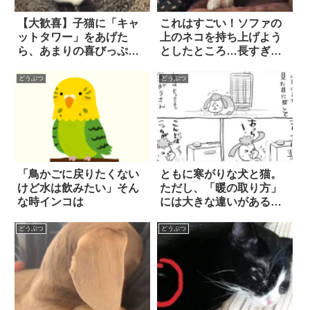
【大歓喜】子猫に「キャ
これはすごい！ソファの
ットタワー」をあげた
上のネコを持ち上げよう
ら、あまりの喜びっぷり
としたところ…長すぎた
に吹いた！
(笑)
どうぶつ
どうぶつ
「鳥かごに戻りたくない
ともに寒がりな犬と猫。
けど水は飲みたい」そん
ただし、「暖の取り方」
な時インコは
には大きな違いがある！
2枚
どうぶつ
どうぶつ