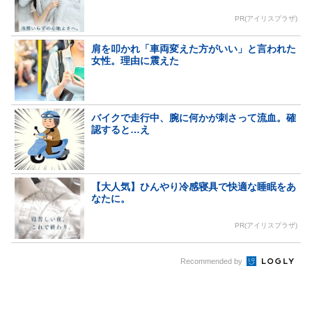
PR(アイリスプラザ)
肩を叩かれ「車両変えた方がいい」と言われた
女性。理由に震えた
バイクで走行中、腕に何かが刺さって流血。確
認すると…え
【大人気】ひんやり冷感寝具で快適な睡眠をあ
なたに。
PR(アイリスプラザ)
Recommended by