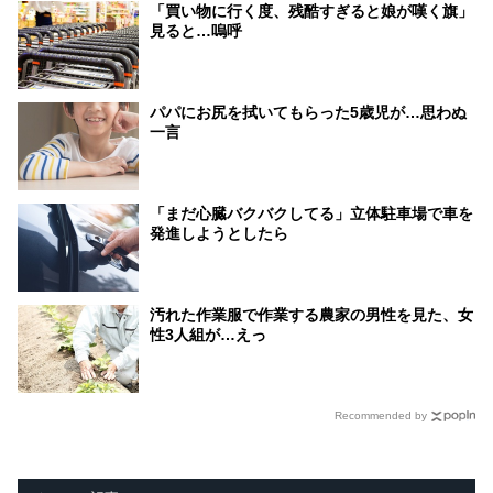
「買い物に行く度、残酷すぎると娘が嘆く旗」
見ると…嗚呼
パパにお尻を拭いてもらった5歳児が…思わぬ
一言
「まだ心臓バクバクしてる」立体駐車場で車を
発進しようとしたら
汚れた作業服で作業する農家の男性を見た、女
性3人組が…えっ
Recommended by