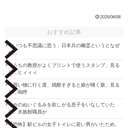
2026/06/08
おすすめ記事
「いつも不思議に思う」日本兵の幽霊というとなぜ
か…
「うちの教授がよくプリントで使うスタンプ」見る
と…ヒィィィ
「買い物に行く度、残酷すぎると娘が嘆く旗」見る
と…嗚呼
イカのぬいぐるみを欲しがる息子をいなしていた
ら、水族館職員が
【恐怖】駅ビルの女子トイレに若い男がいたため、