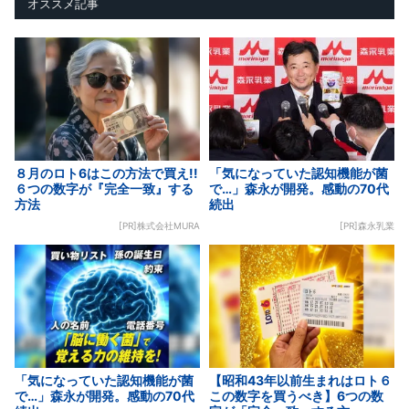
オススメ記事
８月のロト6はこの方法で買え!!
「気になっていた認知機能が菌
６つの数字が『完全一致』する
で…」森永が開発。感動の70代
方法
続出
[PR]株式会社MURA
[PR]森永乳業
「気になっていた認知機能が菌
【昭和43年以前生まれはロト６
で…」森永が開発。感動の70代
この数字を買うべき】6つの数