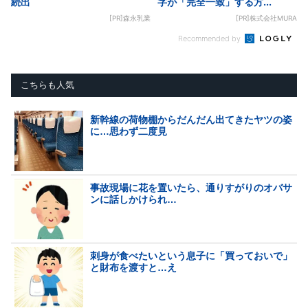
続出
字が「完全一致」する方...
[PR]森永乳業
[PR]株式会社MURA
Recommended by
こちらも人気
新幹線の荷物棚からだんだん出てきたヤツの姿
に…思わず二度見
事故現場に花を置いたら、通りすがりのオバサ
ンに話しかけられ…
刺身が食べたいという息子に「買っておいで」
と財布を渡すと…え