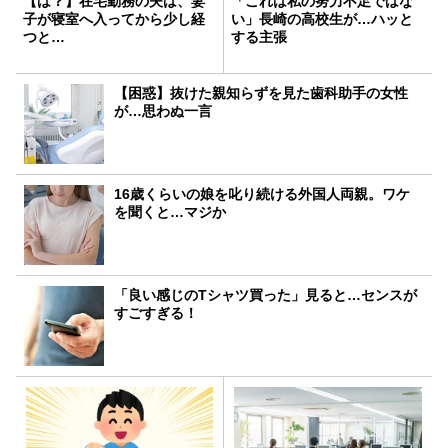
【は？】在宅勤務の夫は、妻
「これは私の努力不足ではな
子が寝室へ入ってから少し経
い」長崎の高校生が…ハッと
つと…
する主張
【困惑】抜けた親知らずを見た歯科助手の女性
が…思わぬ一言
16歳くらいの娘を叱り続ける外国人両親。ワケ
を聞くと…マジか
「良い感じのTシャツ買った」見ると…センスが
すごすぎる！