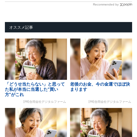
Recommended by
オススメ記事
「どうせ当たらない」と思って
老後のお金、今の金運でほぼ決
た私が本当に当選した“買い
まります
方”がこれ
[PR]合同会社デジタルファーム
[PR]合同会社デジタルファーム