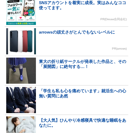
SNSアカウントを着実に成長。実はみんなココ
使ってます。
PR(Dreaw合同会社)
arrowsの頑丈さがとんでもないレベルに
PR(arrows)
東大の折り紙サークルが発表した作品と、その
「展開図」に絶句する…！
「学生も私も心を痛めています」就活生への心
無い質問にあ然
【大人気】ひんやり冷感寝具で快適な睡眠をあ
なたに。