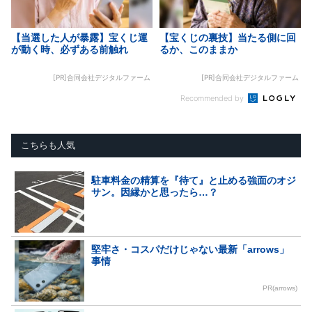
【当選した人が暴露】宝くじ運
【宝くじの裏技】当たる側に回
が動く時、必ずある前触れ
るか、このままか
[PR]合同会社デジタルファーム
[PR]合同会社デジタルファーム
Recommended by
こちらも人気
駐車料金の精算を『待て』と止める強面のオジ
サン。因縁かと思ったら…？
堅牢さ・コスパだけじゃない最新「arrows」
事情
PR(arrows)