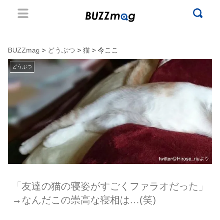
BUZZmag
>
どうぶつ
>
猫
> 今ここ
どうぶつ
「友達の猫の寝姿がすごくファラオだった」
→なんだこの崇高な寝相は…(笑)