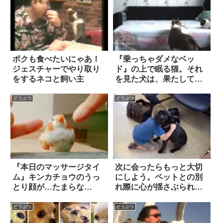
ボクも食べたいにゃあ！
『乗っちゃダメなベッ
ジェスチャーでやり取り
ド』の上で眠る猫。それ
をするネコと飼い主
を見た犬は、果たしてど
うする！？
どうぶつ
どうぶつ
『本日のマッサージタイ
次に会ったらもっと大切
ム』キンカチョウのうっ
にしよう。ペットとの別
とり顔が…たまらな
れ際に心が揺さぶられる
い！！
14枚
どうぶつ
どうぶつ