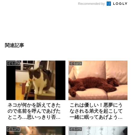
Recommended by
関連記事
どうぶつ
どうぶつ
ネコが何かを訴えてきた
これは優しい！悪夢にう
ので名前を呼んであげた
なされる弟犬を起こして
ところ…思いっきり否定
一緒に眠ってあげようと
された(笑)
する姉犬
どうぶつ
どうぶつ