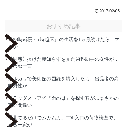
2017/02/05
おすすめ記事
『23時就寝・7時起床』の生活を1ヵ月続けたら…マ
ジか！
【困惑】抜けた親知らずを見た歯科助手の女性が…
思わぬ一言
メルカリで美術館の図録を購入したら、出品者の高
齢男性が…
ドラッグストアで『命の母』を探す客が…まさかの
言い間違い
「見てるだけでムカムカ」TDL入口の荷物検査で、
ある一家が…