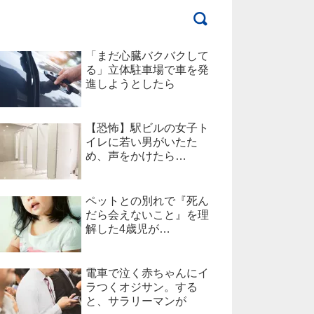
「まだ心臓バクバクして
る」立体駐車場で車を発
進しようとしたら
【恐怖】駅ビルの女子ト
イレに若い男がいたた
め、声をかけたら…
ペットとの別れで『死ん
だら会えないこと』を理
解した4歳児が…
電車で泣く赤ちゃんにイ
ラつくオジサン。する
と、サラリーマンが