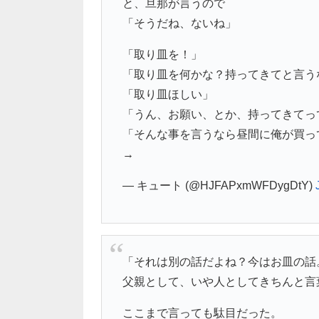
と、旦那が言うので
「そうだね、ないね」
「取り皿を！」
「取り皿を何かな？持ってきてと言う
「取り皿ほしい」
「うん、お願い、とか、持ってきてっ
「そんな事を言うなら昼間に俺が買っ
→
— キュート (@HJFAPxmWFDygDtY)
「それは別の話だよね？今はお皿の話
父親として、いや人としてきちんと言
ここまで言っても駄目だった。