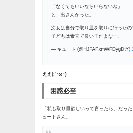
「なくてもいいならいらないね」
と、出さんかった。
次女は自分で取り皿を取りに行ったの
子どもは素直で良い子だよなー。
— キュート (@HJFAPxmWFDygDtY)
ええ(;´･ω･)
困惑必至
「私も取り皿欲しいって言ったら、だった
ュートさん。