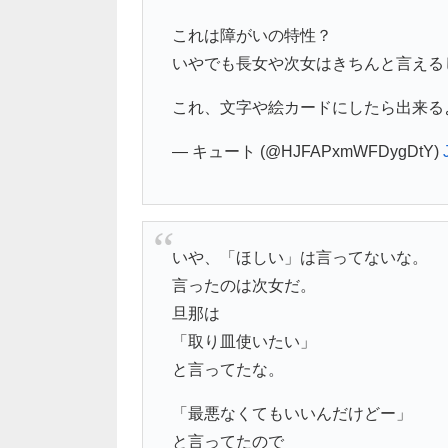
これは障がいの特性？
いやでも長女や次女はきちんと言えるし
これ、文字や絵カードにしたら出来る
— キュート (@HJFAPxmWFDygDtY)
いや、「ほしい」は言ってないな。
言ったのは次女だ。
旦那は
「取り皿使いたい」
と言ってたな。
「最悪なくてもいいんだけどー」
と言ってたので